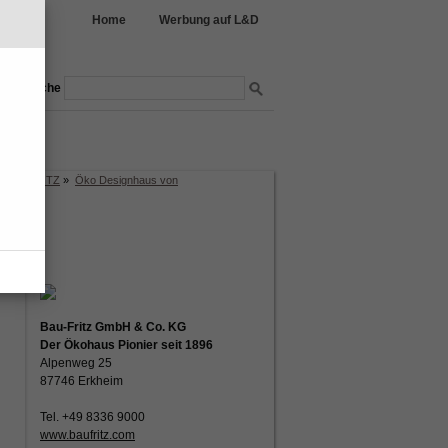
Home
Werbung auf L&D
Suche
nmöbel
garten
on BAUFRITZ
»
Öko Designhaus von
Bau-Fritz GmbH & Co. KG
Der Ökohaus Pionier seit 1896
Alpenweg 25
87746 Erkheim
Tel. +49 8336 9000
www.baufritz.com