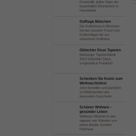
Greenville, jedes Haus ein
traumhaftes Einzelstück in
Handarbeit.
Golftage München
Die Golfmesse in München
mit den neusten Trend vom
Golfschläger bis zur
exklusiven Golfreise.
Glööckler Deux Tapeten
Marburger Tapetenfabrik
2014 Glööckler Deux,
vorgestellt in Frankfurt
Schenken Sie Kunst zum
Weihnachtsfest
Jetzt bestellen und pünktlich
zu Weihnachten das
besondere Geschenk
Schöner Wohnen –
gesünder Leben
Wellness-Wohnen in den
eigenen vier Wänden von
einem Baufitz Komfort
Holzhaus