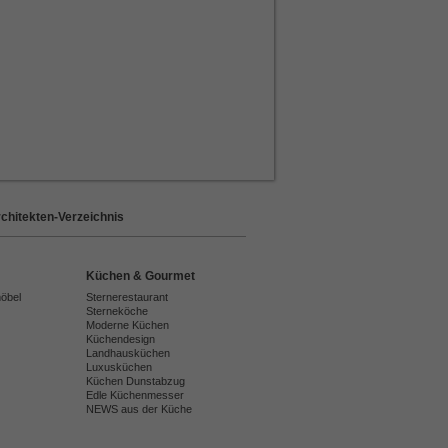
chitekten-Verzeichnis
Küchen & Gourmet
möbel
Sternerestaurant
Sterneköche
Moderne Küchen
Küchendesign
Landhausküchen
Luxusküchen
Küchen Dunstabzug
Edle Küchenmesser
NEWS aus der Küche