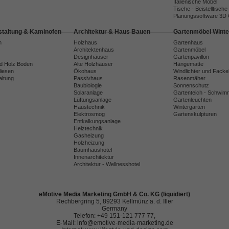
Italienische Möbel
Tische - Beistelltische
Planungssoftware 3D
taltung & Kaminofen
Architektur & Haus Bauen
Gartenmöbel Winte
n
Holzhaus
Gartenhaus
Architektenhaus
Gartenmöbel
Designhäuser
Gartenpavillon
nd Holz Boden
Alte Holzhäuser
Hängematte
liesen
Ökohaus
Windlichter und Facke
ltung
Passivhaus
Rasenmäher
Baubiologie
Sonnenschutz
Solaranlage
Gartenteich - Schwim
Lüftungsanlage
Gartenleuchten
Haustechnik
Wintergarten
Elektrosmog
Gartenskulpturen
Entkalkungsanlage
Heiztechnik
Gasheizung
Holzheizung
Baumhaushotel
Innenarchitektur
Architektur - Wellnesshotel
eMotive Media Marketing GmbH & Co. KG (liquidiert)
Rechbergring 5, 89293 Kellmünz a. d. Iller
Germany
Telefon: +49 151-121 777 77,
E-Mail: info@emotive-media-marketing.de