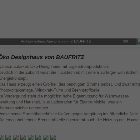
Architektenhaus Alpenchic von - © BAUFRITZ
3/8
Öko Designhaus von BAUFRITZ
Nahezu autarkes Öko-Designhaus mit Eigenstromproduktion.
Deutlich in die Zukunft weist die Haustechnik mit einem außerge- wöhnlichen
Energiekonzept.
Das Haus erzeugt einen Großteil des benötigten Stroms selbst, und zwar mitt
Photovoltaikanlage, Windkraft-Turm und Brennstoffzelle.
Im Vordergrund steht die möglichst hohe Eigennutzung für Warmwasser-
bereitung und Haushalt, plus Ladestation für Elektro-Mobile, was ein
Batteriespeicher unterstützt.
Verbleibende Stromüberschüsse fließen gegen Vergütung ins öffentliche Netz.
Die erdgasbetriebene Brennstoffzelle übernimmt auch die Heizung des Hauses