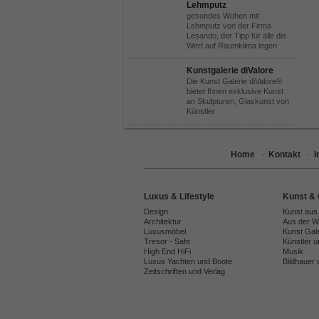
Lehmputz
gesundes Wohen mit
Lehmputz von der Firma
Lesando, der Tipp für alle die
Wert auf Raumklima legen
Kunstgalerie diValore
Die Kunst Galerie diValore®
bietet Ihnen exklusive Kunst
an Skulpturen, Glaskunst von
Künstler
Home
·
Kontakt
·
Luxus & Lifestyle
Kunst & 
Design
Kunst aus
Architektur
Aus der We
Luxusmöbel
Kunst Gal
Tresor - Safe
Künstler 
High End HiFi
Musik
Luxus Yachten und Boote
Bildhauer 
Zeitschriften und Verlag