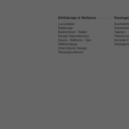
BADdesign & Wellness
Raumges
Luxusbäder
Kachelofe
Baddesign
Kaminofen
Badezimmer - Bäder
Tapeten
Design Waschbecken
Parkett u
Sauna - Wellness - Spa
Keramik F
Wellnessliege
Wandgesta
Hotel Interior Design
Planungssoftware