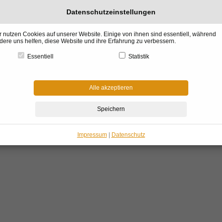
Datenschutzeinstellungen
r nutzen Cookies auf unserer Website. Einige von ihnen sind essentiell, während
dere uns helfen, diese Website und ihre Erfahrung zu verbessern.
Essentiell
Statistik
l &
Küchen &
BADdesign
Raumgestaltung
Architektur &
Garte
gn
Gourmet
& Wellness
& Kaminofen
Haus Bauen
Winter
Alle akzeptieren
me
»
Architektur & Haus Bauen
»
Architektenhaus
»
BAUFRITZ
»
Architektenhaus v
UFRITZ
rchitektenhaus von BAUFRITZ
Impressum
|
Datenschutz