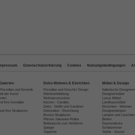
Impressum
·
Datenschutzerklärung
·
Cookies
·
Nutzungsbedingungen
·
Ar
Galerien
Deko-Wohnen & Einrichten
Möbel & Design
 Porzellan und Keramik
Porzellan und Geschirr Design
Italienische Designer
lt der Kunst
Wandverkleidung
Designermöbel
erien
Wohnaccessoires
Luxus Möbel
und Ihre Gemälde
Kerzen - Candles
Landhausmöbel
Deko - Stoffe und Gardinen
Einrichten - Wohnen
und Ihre Skulpturen
Dekoration - Einrichtung
Designerlampen
Bronze Skulpturen
Lampen und Leuchten
Plissee-Jalousien-Rollos
Betten
Bettwäsche zum Verführen
Daunendecke
Spiegel
Schlafzimmer
Teppiche
Stühle - Sessel