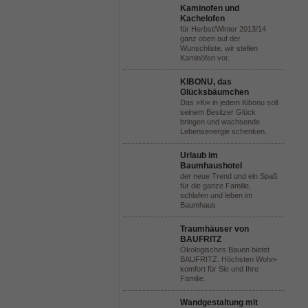
Kaminofen und
Kachelofen
für Herbst/Winter 2013/14
ganz oben auf der
Wunschliste, wir stellen
Kaminöfen vor.
KIBONU, das
Glücksbäumchen
Das »Ki« in jedem Kibonu soll
seinem Besitzer Glück
bringen und wachsende
Lebensenergie schenken.
Urlaub im
Baumhaushotel
der neue Trend und ein Spaß
für die ganze Familie,
schlafen und leben im
Baumhaus
Traumhäuser von
BAUFRITZ
Ökologisches Bauen bietet
BAUFRITZ. Höchsten Wohn-
komfort für Sie und Ihre
Familie.
Wandgestaltung mit