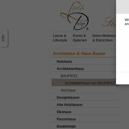
Wi
an
Luxus &
Kunst &
Deko-Wohnen
Möbe
Lifestyle
Galerien
& Einrichten
Desi
Ho
Architektur & Haus Bauen
BA
Holzhaus
A
Architektenhaus
BAUFRITZ
Architektenhaus von BAUFRITZ
Huf Haus
Designhäuser
Alte Holzhäuser
Ökohaus
Passivhaus
Baubiologie