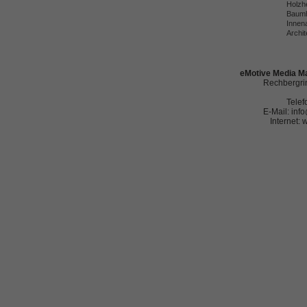
Holzh
Baumh
Innena
Archit
eMotive Media Ma
Rechbergrin
Telef
E-Mail: in
Internet: