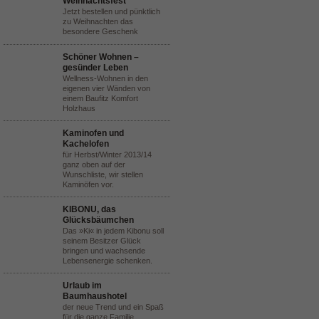
Weihnachtsfest
Jetzt bestellen und pünktlich
zu Weihnachten das
besondere Geschenk
Schöner Wohnen –
gesünder Leben
Wellness-Wohnen in den
eigenen vier Wänden von
einem Baufitz Komfort
Holzhaus
Kaminofen und
Kachelofen
für Herbst/Winter 2013/14
ganz oben auf der
Wunschliste, wir stellen
Kaminöfen vor.
KIBONU, das
Glücksbäumchen
Das »Ki« in jedem Kibonu soll
seinem Besitzer Glück
bringen und wachsende
Lebensenergie schenken.
Urlaub im
Baumhaushotel
der neue Trend und ein Spaß
für die ganze Familie,