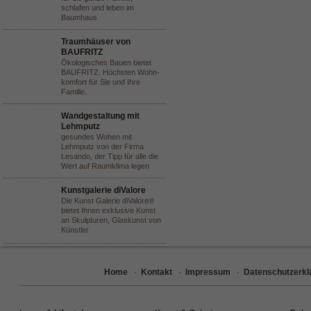
schlafen und leben im
Baumhaus
Traumhäuser von
BAUFRITZ
Ökologisches Bauen bietet
BAUFRITZ. Höchsten Wohn-
komfort für Sie und Ihre
Familie.
Wandgestaltung mit
Lehmputz
gesundes Wohen mit
Lehmputz von der Firma
Lesando, der Tipp für alle die
Wert auf Raumklima legen
Kunstgalerie diValore
Die Kunst Galerie diValore®
bietet Ihnen exklusive Kunst
an Skulpturen, Glaskunst von
Künstler
Home
·
Kontakt
·
Impressum
·
Datenschutzerkl