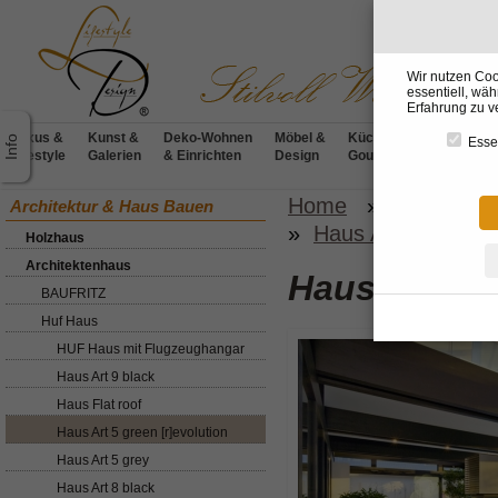
Wir nutzen Coo
essentiell, wä
Erfahrung zu v
Luxus &
Kunst &
Deko-Wohnen
Möbel &
Küchen &
BADdesig
Essen
Lifestyle
Galerien
& Einrichten
Design
Gourmet
& Wellnes
Home
»
Architekt
Architektur & Haus Bauen
»
Haus Art 5 green [
Holzhaus
Architektenhaus
Haus Art 5 g
BAUFRITZ
Huf Haus
HUF Haus mit Flugzeughangar
Haus Art 9 black
Haus Flat roof
Haus Art 5 green [r]evolution
Haus Art 5 grey
Haus Art 8 black