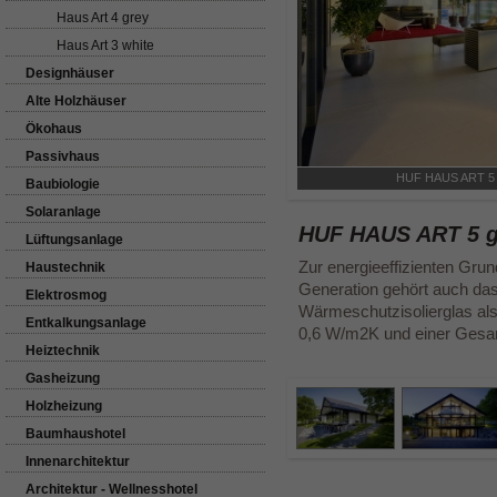
Haus Art 4 grey
Haus Art 3 white
Designhäuser
Alte Holzhäuser
Ökohaus
Passivhaus
HUF HAUS ART 5 
Baubiologie
Solaranlage
HUF HAUS ART 5 gr
Lüftungsanlage
Zur energieeffizienten Grun
Haustechnik
Generation gehört auch da
Elektrosmog
Wärmeschutzisolierglas al
Entkalkungsanlage
0,6 W/m2K und einer Gesa
Heiztechnik
Gasheizung
Holzheizung
Baumhaushotel
Innenarchitektur
Architektur - Wellnesshotel