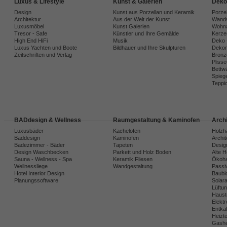
Luxus & Lifestyle
Kunst & Galerien
Deko
Design
Kunst aus Porzellan und Keramik
Porze
Architektur
Aus der Welt der Kunst
Wandv
Luxusmöbel
Kunst Galerien
Wohna
Tresor - Safe
Künstler und Ihre Gemälde
Kerze
High End HiFi
Musik
Deko 
Luxus Yachten und Boote
Bildhauer und Ihre Skulpturen
Dekora
Zeitschriften und Verlag
Bronz
Plisse
Bettw
Spiege
Teppi
BADdesign & Wellness
Raumgestaltung & Kaminofen
Arch
Luxusbäder
Kachelofen
Holzh
Baddesign
Kaminofen
Archi
Badezimmer - Bäder
Tapeten
Desig
Design Waschbecken
Parkett und Holz Boden
Alte 
Sauna - Wellness - Spa
Keramik Fliesen
Ökoh
Wellnessliege
Wandgestaltung
Passi
Hotel Interior Design
Baubio
Planungssoftware
Solar
Lüftu
Haust
Elekt
Entka
Heizt
Gashe