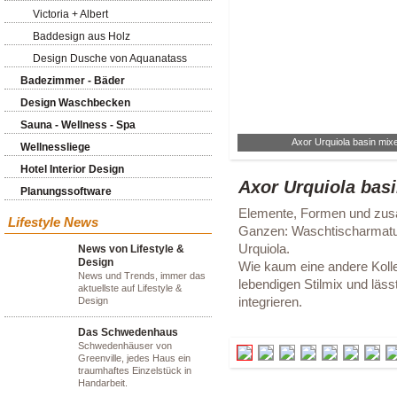
Victoria + Albert
Baddesign aus Holz
Design Dusche von Aquanatass
Badezimmer - Bäder
Design Waschbecken
Sauna - Wellness - Spa
Axor Urquiola basin mix
Wellnessliege
Hotel Interior Design
Axor Urquiola bas
Planungssoftware
Elemente, Formen und zusä
Lifestyle News
Ganzen: Waschtischarmatur
Urquiola.
News von Lifestyle &
Design
Wie kaum eine andere Kollek
News und Trends, immer das
lebendigen Stilmix und läss
aktuellste auf Lifestyle &
integrieren.
Design
Das Schwedenhaus
Schwedenhäuser von
Greenville, jedes Haus ein
traumhaftes Einzelstück in
Handarbeit.