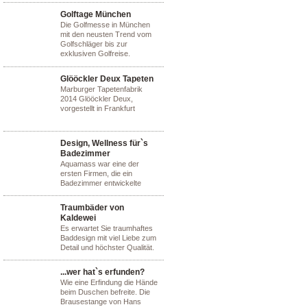
Golftage München
Die Golfmesse in München
mit den neusten Trend vom
Golfschläger bis zur
exklusiven Golfreise.
Glööckler Deux Tapeten
Marburger Tapetenfabrik
2014 Glööckler Deux,
vorgestellt in Frankfurt
Design, Wellness für`s
Badezimmer
Aquamass war eine der
ersten Firmen, die ein
Badezimmer entwickelte
Traumbäder von
Kaldewei
Es erwartet Sie traumhaftes
Baddesign mit viel Liebe zum
Detail und höchster Qualität.
...wer hat`s erfunden?
Wie eine Erfindung die Hände
beim Duschen befreite. Die
Brausestange von Hans