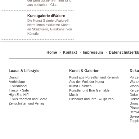
der puristischen Armatur sind
aus optischem Glas
Kunstgalerie diValore
Die Kunst Galerie diValore®
bietet Ihnen exklusive Kunst
an Skulpturen, Glaskunst von
Künstler
Home
·
Kontakt
·
Impressum
·
Datenschutzerkl
Luxus & Lifestyle
Kunst & Galerien
Deko
Design
Kunst aus Porzellan und Keramik
Porze
Architektur
Aus der Welt der Kunst
Wandv
Luxusmöbel
Kunst Galerien
Wohna
Tresor - Safe
Künstler und Ihre Gemälde
Kerze
High End HiFi
Musik
Deko 
Luxus Yachten und Boote
Bildhauer und Ihre Skulpturen
Dekora
Zeitschriften und Verlag
Bronz
Plisse
Bettw
Spiege
Teppi