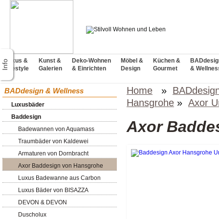
Luxus &
Kunst &
Deko-Wohnen
Möbel &
Küchen &
BADdesig
Lifestyle
Galerien
& Einrichten
Design
Gourmet
& Wellnes
Home
»
BADdesign
BADdesign & Wellness
Hansgrohe
»
Axor U
Luxusbäder
Baddesign
Axor Badde
Badewannen von Aquamass
Traumbäder von Kaldewei
Armaturen von Dornbracht
Axor Baddesign von Hansgrohe
Luxus Badewanne aus Carbon
Luxus Bäder von BISAZZA
DEVON & DEVON
Duscholux