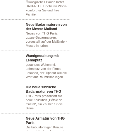
Ökologisches Bauen bietet
BAUFRITZ. Höchsten Wohn-
komfort für Sie und Ihre
Familie.
Neue Badarmaturen von
der Messe Mailand
Neues von THG Paris.
Luxus-Badarmaturen,
vorgestellt auf der Mailänder-
Messe in Italien.
Wandgestaltung mit
Lehmputz
gesundes Wohen mit
Lehmputz von der Firma
Lesando, der Tipp für alle die
Wert auf Raumklima legen
Die neue sinnliche
Badarmatur von THG
THG Paris präsentiert die
neue Kollektion „Pétale de
Cristal“, ein Zauber für die
Sinne
Neue Armatur von THG
Paris
Die kubusförmigen Knäufe