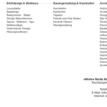
BADdesign & Wellness
Raumgestaltung & Kaminofen
Arch
Luxusbäder
Kachelofen
Holzh
Baddesign
Kaminofen
Archi
Badezimmer - Bäder
Tapeten
Desig
Design Waschbecken
Parkett und Holz Boden
Alte 
Sauna - Wellness - Spa
Keramik Fliesen
Ökoh
Wellnessliege
Wandgestaltung
Passi
Hotel Interior Design
Baubio
Planungssoftware
Solar
Lüftu
Haust
Elekt
Entka
Heizt
Gashe
Holzh
Baumh
Innena
Archit
eMotive Media Ma
Rechbergrin
Telef
E-Mail: in
Internet: