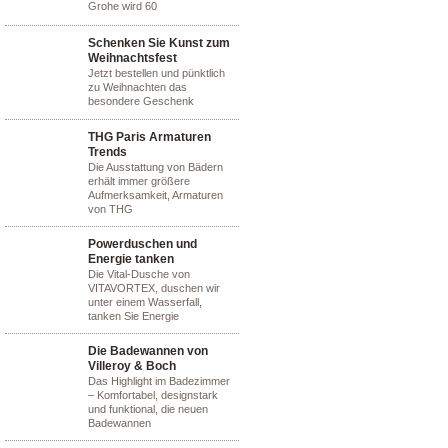
Grohe wird 60
Schenken Sie Kunst zum
Weihnachtsfest
Jetzt bestellen und pünktlich
zu Weihnachten das
besondere Geschenk
THG Paris Armaturen
Trends
Die Ausstattung von Bädern
erhält immer größere
Aufmerksamkeit, Armaturen
von THG
Powerduschen und
Energie tanken
Die Vital-Dusche von
VITAVORTEX, duschen wir
unter einem Wasserfall,
tanken Sie Energie
Die Badewannen von
Villeroy & Boch
Das Highlight im Badezimmer
– Komfortabel, designstark
und funktional, die neuen
Badewannen