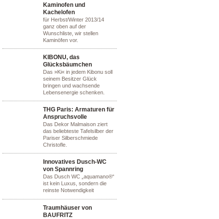
Kaminofen und
Kachelofen
für Herbst/Winter 2013/14
ganz oben auf der
Wunschliste, wir stellen
Kaminöfen vor.
KIBONU, das
Glücksbäumchen
Das »Ki« in jedem Kibonu soll
seinem Besitzer Glück
bringen und wachsende
Lebensenergie schenken.
THG Paris: Armaturen für
Anspruchsvolle
Das Dekor Malmaison ziert
das beliebteste Tafelsilber der
Pariser Silberschmiede
Christofle.
Innovatives Dusch-WC
von Spannring
Das Dusch WC „aquamano®“
ist kein Luxus, sondern die
reinste Notwendigkeit
Traumhäuser von
BAUFRITZ