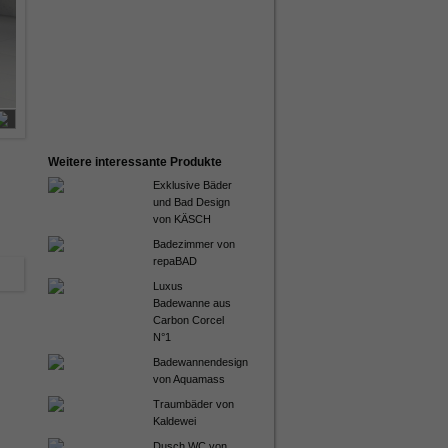
Weitere interessante Produkte
Exklusive Bäder
und Bad Design
von KÄSCH
Badezimmer von
repaBAD
Luxus
Badewanne aus
Carbon Corcel
N°1
Badewannendesign
von Aquamass
Traumbäder von
Kaldewei
Dusch WC von