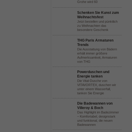
Grohe wird 60
Schenken Sie Kunst zum
Weihnachtsfest
Jetzt bestellen und pünktlich
zu Weihnachten das
besondere Geschenk
THG Paris Armaturen
Trends
Die Ausstattung von Bädern
erhält immer größere
Aufmerksamkeit, Armaturen
von THG
Powerduschen und
Energie tanken
Die Vital-Dusche von
VITAVORTEX, duschen wir
unter einem Wasserfall,
tanken Sie Energie
Die Badewannen von
Villeroy & Boch
Das Highlight im Badezimmer
– Komfortabel, designstark
und funktional, die neuen
Badewannen