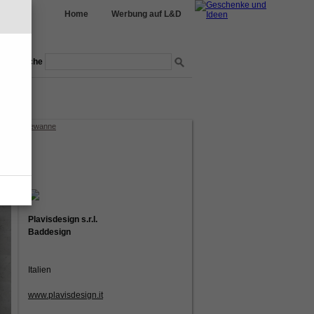
Home
Werbung auf L&D
Suche
nmöbel
garten
 Holz Badewanne
Plavisdesign s.r.l.
Baddesign
Italien
www.plavisdesign.it