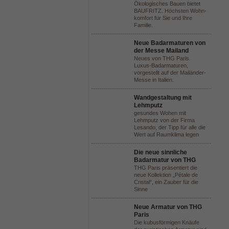
Ökologisches Bauen bietet
BAUFRITZ. Höchsten Wohn-
komfort für Sie und Ihre
Familie.
Neue Badarmaturen von
der Messe Mailand
Neues von THG Paris.
Luxus-Badarmaturen,
vorgestellt auf der Mailänder-
Messe in Italien.
Wandgestaltung mit
Lehmputz
gesundes Wohen mit
Lehmputz von der Firma
Lesando, der Tipp für alle die
Wert auf Raumklima legen
Die neue sinnliche
Badarmatur von THG
THG Paris präsentiert die
neue Kollektion „Pétale de
Cristal“, ein Zauber für die
Sinne
Neue Armatur von THG
Paris
Die kubusförmigen Knäufe