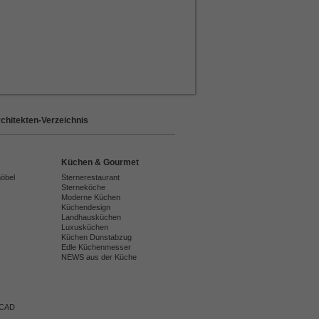
chitekten-Verzeichnis
Küchen & Gourmet
möbel
Sternerestaurant
Sterneköche
Moderne Küchen
Küchendesign
Landhausküchen
Luxusküchen
Küchen Dunstabzug
Edle Küchenmesser
NEWS aus der Küche
 CAD