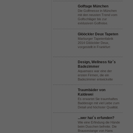
Golftage München
Die Golfmesse in München
mit den neusten Trend vom
Golfschläger bis zur
exklusiven Golfreise.
Glööckler Deux Tapeten
Marburger Tapetenfabrik
2014 Glööckler Deux,
vorgestellt in Frankfurt
Design, Wellness für`s
Badezimmer
Aquamass war eine der
ersten Firmen, die ein
Badezimmer entwickelte
Traumbäder von
Kaldewei
Es erwartet Sie traumhaftes
Baddesign mit viel Liebe zum
Detail und höchster Qualität.
...wer hat`s erfunden?
Wie eine Erfindung die Hände
beim Duschen befreite. Die
Brausestange von Hans