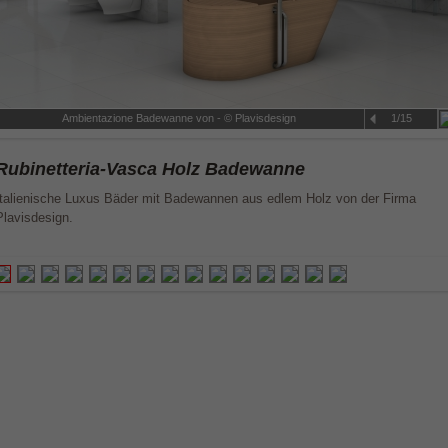
Ambientazione Badewanne von - © Plavisdesign
1/15
Rubinetteria-Vasca Holz Badewanne
Italienische Luxus Bäder mit Badewannen aus edlem Holz von der Firma
Plavisdesign.