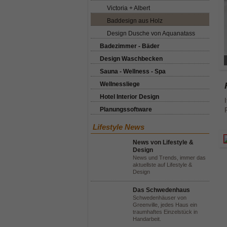
Victoria + Albert
Baddesign aus Holz
Design Dusche von Aquanatass
Badezimmer - Bäder
Design Waschbecken
Sauna - Wellness - Spa
Wellnessliege
Hotel Interior Design
Planungssoftware
Lifestyle News
News von Lifestyle &
Design
News und Trends, immer das
aktuellste auf Lifestyle &
Design
Das Schwedenhaus
Schwedenhäuser von
Greenville, jedes Haus ein
traumhaftes Einzelstück in
Handarbeit.