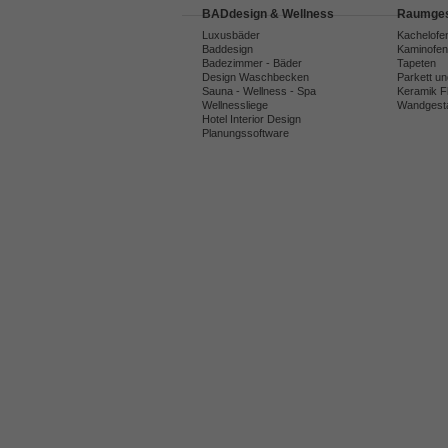
BADdesign & Wellness
Raumges
Luxusbäder
Kachelofe
Baddesign
Kaminofen
Badezimmer - Bäder
Tapeten
Design Waschbecken
Parkett u
Sauna - Wellness - Spa
Keramik F
Wellnessliege
Wandgesta
Hotel Interior Design
Planungssoftware