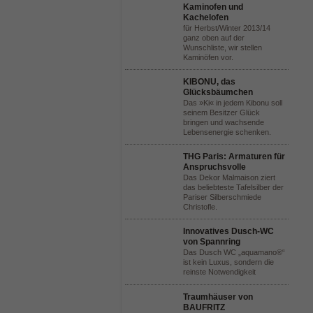
Kaminofen und
Kachelofen
für Herbst/Winter 2013/14
ganz oben auf der
Wunschliste, wir stellen
Kaminöfen vor.
KIBONU, das
Glücksbäumchen
Das »Ki« in jedem Kibonu soll
seinem Besitzer Glück
bringen und wachsende
Lebensenergie schenken.
THG Paris: Armaturen für
Anspruchsvolle
Das Dekor Malmaison ziert
das beliebteste Tafelsilber der
Pariser Silberschmiede
Christofle.
Innovatives Dusch-WC
von Spannring
Das Dusch WC „aquamano®“
ist kein Luxus, sondern die
reinste Notwendigkeit
Traumhäuser von
BAUFRITZ