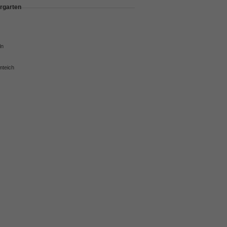
rgarten
ln
mteich