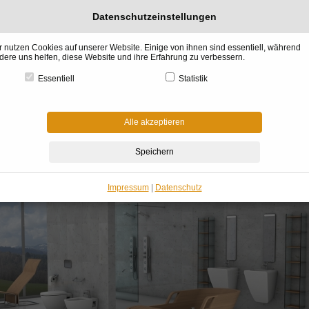
Datenschutzeinstellungen
r nutzen Cookies auf unserer Website. Einige von ihnen sind essentiell, während
dere uns helfen, diese Website und ihre Erfahrung zu verbessern.
Essentiell
Statistik
l &
Küchen &
BADdesign
Raumgestaltung
Architektur &
Garte
gn
Gourmet
& Wellness
& Kaminofen
Haus Bauen
Winter
Alle akzeptieren
me
»
BADdesign & Wellness
»
Baddesign
»
Baddesign aus Holz
»
Rubinetteria-Vasca
addesign aus Holz von Plavisdesign
Impressum
|
Datenschutz