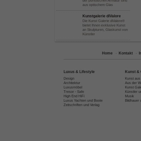
der puristischen Armatur sind
aus optischem Glas
Kunstgalerie diValore
Die Kunst Galerie diValore®
bietet Ihnen exklusive Kunst
an Skulpturen, Glaskunst von
Künstler
Home
·
Kontakt
·
Luxus & Lifestyle
Kunst & 
Design
Kunst aus
Architektur
Aus der We
Luxusmöbel
Kunst Gal
Tresor - Safe
Künstler 
High End HiFi
Musik
Luxus Yachten und Boote
Bildhauer 
Zeitschriften und Verlag