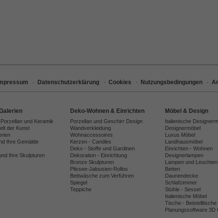
Impressum
·
Datenschutzerklärung
·
Cookies
·
Nutzungsbedingungen
·
Ar
Galerien
Deko-Wohnen & Einrichten
Möbel & Design
 Porzellan und Keramik
Porzellan und Geschirr Design
Italienische Designer
lt der Kunst
Wandverkleidung
Designermöbel
erien
Wohnaccessoires
Luxus Möbel
und Ihre Gemälde
Kerzen - Candles
Landhausmöbel
Deko - Stoffe und Gardinen
Einrichten - Wohnen
und Ihre Skulpturen
Dekoration - Einrichtung
Designerlampen
Bronze Skulpturen
Lampen und Leuchten
Plissee-Jalousien-Rollos
Betten
Bettwäsche zum Verführen
Daunendecke
Spiegel
Schlafzimmer
Teppiche
Stühle - Sessel
Italienische Möbel
Tische - Beistelltische
Planungssoftware 3D