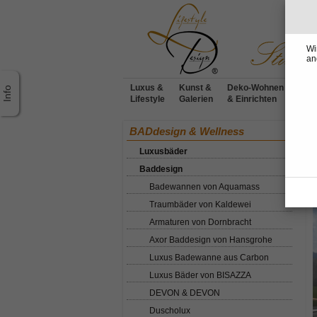
Wi
an
Luxus &
Kunst &
Deko-Wohnen
Möbe
Lifestyle
Galerien
& Einrichten
Desi
Ho
BADdesign & Wellness
Luxusbäder
B
Baddesign
Badewannen von Aquamass
Traumbäder von Kaldewei
Armaturen von Dornbracht
Axor Baddesign von Hansgrohe
Luxus Badewanne aus Carbon
Luxus Bäder von BISAZZA
DEVON & DEVON
Duscholux