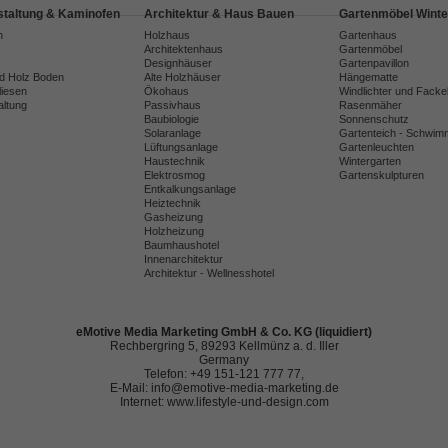
taltung & Kaminofen
Architektur & Haus Bauen
Gartenmöbel Winte
n
Holzhaus
Gartenhaus
Architektenhaus
Gartenmöbel
Designhäuser
Gartenpavillon
nd Holz Boden
Alte Holzhäuser
Hängematte
liesen
Ökohaus
Windlichter und Facke
ltung
Passivhaus
Rasenmäher
Baubiologie
Sonnenschutz
Solaranlage
Gartenteich - Schwim
Lüftungsanlage
Gartenleuchten
Haustechnik
Wintergarten
Elektrosmog
Gartenskulpturen
Entkalkungsanlage
Heiztechnik
Gasheizung
Holzheizung
Baumhaushotel
Innenarchitektur
Architektur - Wellnesshotel
eMotive Media Marketing GmbH & Co. KG (liquidiert)
Rechbergring 5, 89293 Kellmünz a. d. Iller
Germany
Telefon: +49 151-121 777 77,
E-Mail: info@emotive-media-marketing.de
Internet: www.lifestyle-und-design.com