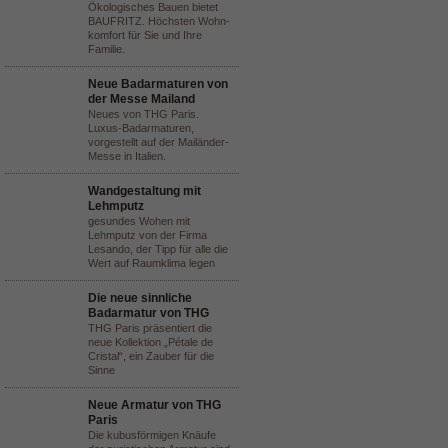
Ökologisches Bauen bietet
BAUFRITZ. Höchsten Wohn-
komfort für Sie und Ihre
Familie.
Neue Badarmaturen von
der Messe Mailand
Neues von THG Paris.
Luxus-Badarmaturen,
vorgestellt auf der Mailänder-
Messe in Italien.
Wandgestaltung mit
Lehmputz
gesundes Wohen mit
Lehmputz von der Firma
Lesando, der Tipp für alle die
Wert auf Raumklima legen
Die neue sinnliche
Badarmatur von THG
THG Paris präsentiert die
neue Kollektion „Pétale de
Cristal“, ein Zauber für die
Sinne
Neue Armatur von THG
Paris
Die kubusförmigen Knäufe