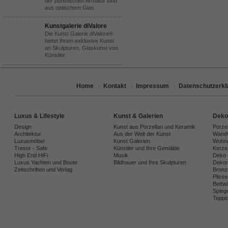
der puristischen Armatur sind
aus optischem Glas
Kunstgalerie diValore
Die Kunst Galerie diValore®
bietet Ihnen exklusive Kunst
an Skulpturen, Glaskunst von
Künstler
Home
·
Kontakt
·
Impressum
·
Datenschutzerkl
Luxus & Lifestyle
Kunst & Galerien
Deko
Design
Kunst aus Porzellan und Keramik
Porze
Architektur
Aus der Welt der Kunst
Wandv
Luxusmöbel
Kunst Galerien
Wohna
Tresor - Safe
Künstler und Ihre Gemälde
Kerze
High End HiFi
Musik
Deko 
Luxus Yachten und Boote
Bildhauer und Ihre Skulpturen
Dekora
Zeitschriften und Verlag
Bronz
Plisse
Bettw
Spiege
Teppi