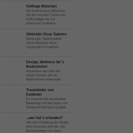
Golftage München
Die Golfmesse in München
mit den neusten Trend vom
Golfschläger bis zur
exklusiven Golfreise.
Glööckler Deux Tapeten
Marburger Tapetenfabrik
2014 Glööckler Deux,
vorgestellt in Frankfurt
Design, Wellness für`s
Badezimmer
Aquamass war eine der
ersten Firmen, die ein
Badezimmer entwickelte
Traumbäder von
Kaldewei
Es erwartet Sie traumhaftes
Baddesign mit viel Liebe zum
Detail und höchster Qualität.
...wer hat`s erfunden?
Wie eine Erfindung die Hände
beim Duschen befreite. Die
Brausestange von Hans