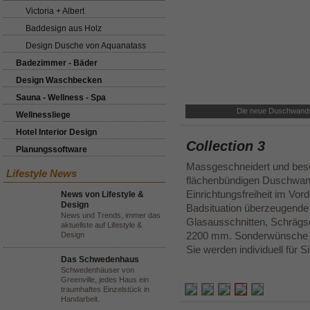
Victoria + Albert
Baddesign aus Holz
Design Dusche von Aquanatass
Badezimmer - Bäder
Design Waschbecken
Sauna - Wellness - Spa
Die neue Duschwands
Wellnessliege
Hotel Interior Design
Collection 3
Planungssoftware
Massgeschneidert und beso
Lifestyle News
flächenbündigen Duschwan
Einrichtungsfreiheit im Vord
News von Lifestyle &
Design
Badsituation überzeugende 
News und Trends, immer das
Glasausschnitten, Schrägs
aktuellste auf Lifestyle &
2200 mm. Sonderwünsche s
Design
Sie werden individuell für Si
Das Schwedenhaus
Schwedenhäuser von
Greenville, jedes Haus ein
traumhaftes Einzelstück in
Handarbeit.