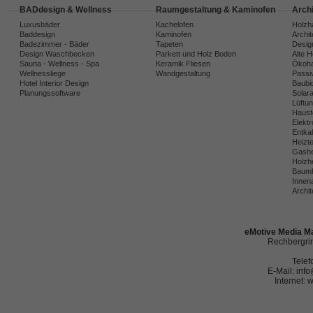
BADdesign & Wellness
Raumgestaltung & Kaminofen
Arch
Luxusbäder
Kachelofen
Holzh
Baddesign
Kaminofen
Archi
Badezimmer - Bäder
Tapeten
Desig
Design Waschbecken
Parkett und Holz Boden
Alte 
Sauna - Wellness - Spa
Keramik Fliesen
Ökoh
Wellnessliege
Wandgestaltung
Passi
Hotel Interior Design
Baubio
Planungssoftware
Solar
Lüftu
Haust
Elekt
Entka
Heizt
Gashe
Holzh
Baumh
Innena
Archit
eMotive Media Ma
Rechbergrin
Telef
E-Mail: in
Internet: