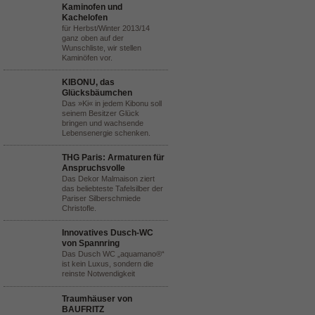
Kaminofen und
Kachelofen
für Herbst/Winter 2013/14
ganz oben auf der
Wunschliste, wir stellen
Kaminöfen vor.
KIBONU, das
Glücksbäumchen
Das »Ki« in jedem Kibonu soll
seinem Besitzer Glück
bringen und wachsende
Lebensenergie schenken.
THG Paris: Armaturen für
Anspruchsvolle
Das Dekor Malmaison ziert
das beliebteste Tafelsilber der
Pariser Silberschmiede
Christofle.
Innovatives Dusch-WC
von Spannring
Das Dusch WC „aquamano®“
ist kein Luxus, sondern die
reinste Notwendigkeit
Traumhäuser von
BAUFRITZ