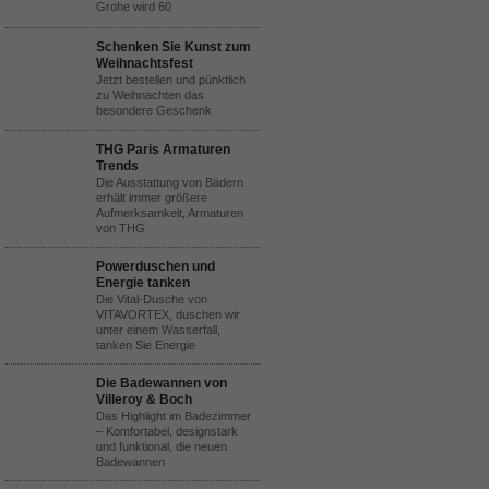
Grohe wird 60
Schenken Sie Kunst zum
Weihnachtsfest
Jetzt bestellen und pünktlich
zu Weihnachten das
besondere Geschenk
THG Paris Armaturen
Trends
Die Ausstattung von Bädern
erhält immer größere
Aufmerksamkeit, Armaturen
von THG
Powerduschen und
Energie tanken
Die Vital-Dusche von
VITAVORTEX, duschen wir
unter einem Wasserfall,
tanken Sie Energie
Die Badewannen von
Villeroy & Boch
Das Highlight im Badezimmer
– Komfortabel, designstark
und funktional, die neuen
Badewannen