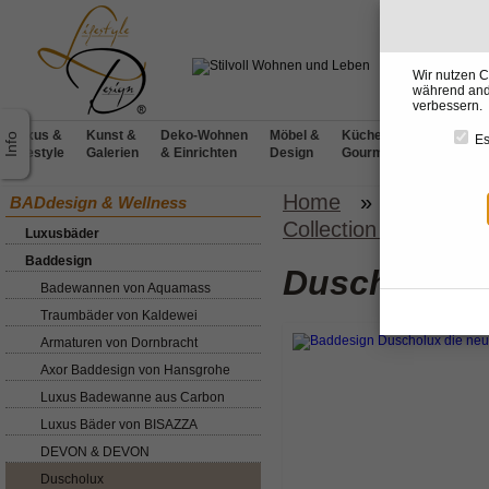
Wir nutzen C
während ande
verbessern.
Luxus &
Kunst &
Deko-Wohnen
Möbel &
Küchen &
BADdesig
Es
Lifestyle
Galerien
& Einrichten
Design
Gourmet
& Wellnes
Home
»
BADdesign
BADdesign & Wellness
Collection 3
Luxusbäder
Baddesign
Duscholux 
Badewannen von Aquamass
Traumbäder von Kaldewei
Armaturen von Dornbracht
Axor Baddesign von Hansgrohe
Luxus Badewanne aus Carbon
Luxus Bäder von BISAZZA
DEVON & DEVON
Duscholux