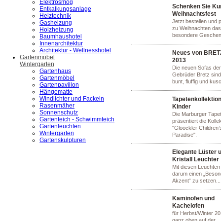
Elektrosmog
Schenken Sie Ku
Entkalkungsanlage
Weihnachtsfest
Heiztechnik
Jetzt bestellen und 
Gasheizung
zu Weihnachten das
Holzheizung
besondere Gesche
Baumhaushotel
Innenarchitektur
Architektur - Wellnesshotel
Neues von BRET
Gartenmöbel
2013
Wintergarten
Die neuen Sofas der
Gartenhaus
Gebrüder Bretz sind
Gartenmöbel
bunt, fluffig und kus
Gartenpavillon
Hängematte
Windlichter und Fackeln
Tapetenkollektion
Rasenmäher
Kinder
Sonnenschutz
Die Marburger Tapet
Gartenteich - Schwimmteich
präsentiert die Kolle
Gartenleuchten
"Glööckler Children’
Wintergarten
Paradise".
Gartenskulpturen
Elegante Lüster 
Kristall Leuchter
Mit diesen Leuchten
darum einen „Beson
Akzent“ zu setzen...
Kaminofen und
Kachelofen
für Herbst/Winter 2
ganz oben auf der