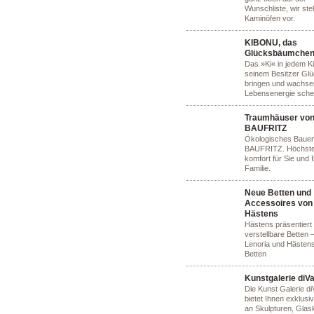
Wunschliste, wir stel
Kaminöfen vor.
KIBONU, das
Glücksbäumche
Das »Ki« in jedem Ki
seinem Besitzer Gl
bringen und wachs
Lebensenergie sche
Traumhäuser vo
BAUFRITZ
Ökologisches Bauen 
BAUFRITZ. Höchst
komfort für Sie und 
Familie.
Neue Betten und
Accessoires von
Hästens
Hästens präsentiert
verstellbare Betten
Lenoria und Hästen
Betten
Kunstgalerie diVa
Die Kunst Galerie d
bietet Ihnen exklusi
an Skulpturen, Glas