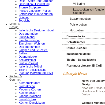
Deko - Stoffe und Gardinen
Vi-Spring
Dekoration - Einrichtung
Bronze Skulpturen
Luxusbetten von Angelo
Plissee-Jalousien-Rollos
Cappellini
Bettwäsche zum Verführen
Spiegel
Boxspringbetten
Teppiche
Möbel &
Polsterbetten
Design
Italienische Designermöbel
Holzbetten
Designermöbel
Daunendecke
Luxus Möbel
Landhausmöbel
Schlafzimmer
Einrichten - Wohnen
Designerlampen
Stühle - Sessel
Lampen und Leuchten
Betten
Italienische Möbel
Daunendecke
Tische - Beistelltische
Schlafzimmer
Stühle - Sessel
Planungssoftware 3D CAD
Italienische Möbel
Tische - Beistelltische
Planungssoftware 3D CAD
Lifestyle News
Küchen &
Gourmet
News von Lifesty
Sternerestaurant
Design
Sterneköche
News und Trends, 
Moderne Küchen
aktuellste auf Lifesty
Küchendesign
Design
Landhausküchen
Luxusküchen
Küchen Dunstabzug
Golftage Münche