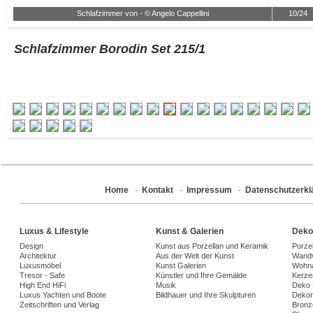
Schlafzimmer von - © Angelo Cappellini
10/24
Schlafzimmer Borodin Set 215/1
Home
·
Kontakt
·
Impressum
·
Datenschutzerkl
Luxus & Lifestyle
Kunst & Galerien
Deko
Design
Kunst aus Porzellan und Keramik
Porze
Architektur
Aus der Welt der Kunst
Wandv
Luxusmöbel
Kunst Galerien
Wohna
Tresor - Safe
Künstler und Ihre Gemälde
Kerze
High End HiFi
Musik
Deko 
Luxus Yachten und Boote
Bildhauer und Ihre Skulpturen
Dekora
Zeitschriften und Verlag
Bronz