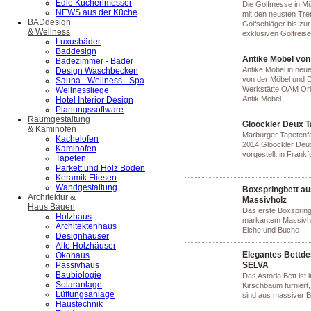
Edle Küchenmesser
Die Golfmesse in M
NEWS aus der Küche
mit den neusten Tr
BADdesign
Golfschläger bis zur
& Wellness
exklusiven Golfreise
Luxusbäder
Baddesign
Antike Möbel vo
Badezimmer - Bäder
Antike Möbel in ne
Design Waschbecken
von der Möbel und 
Sauna - Wellness - Spa
Werkstätte OAM Ori
Wellnessliege
Antik Möbel.
Hotel Interior Design
Planungssoftware
Raumgestaltung
Glööckler Deux T
& Kaminofen
Marburger Tapetenf
Kachelofen
2014 Glööckler Deu
Kaminofen
vorgestellt in Frankf
Tapeten
Parkett und Holz Boden
Keramik Fliesen
Wandgestaltung
Boxspringbett au
Architektur &
Massivholz
Haus Bauen
Das erste Boxspring
Holzhaus
markantem Massivho
Architektenhaus
Eiche und Buche
Designhäuser
Alte Holzhäuser
Elegantes Bettde
Ökohaus
Passivhaus
SELVA
Baubiologie
Das Astoria Bett ist i
Solaranlage
Kirschbaum furniert,
Lüftungsanlage
sind aus massiver 
Haustechnik