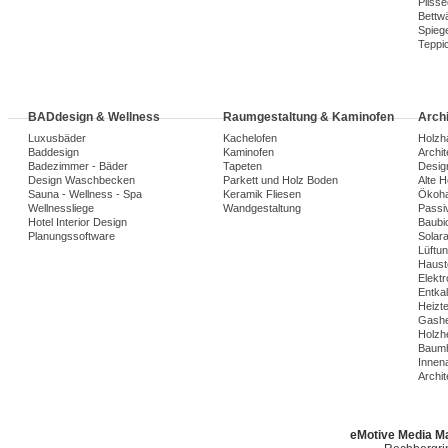
Plisse
Bettw
Spiege
Teppi
BADdesign & Wellness
Raumgestaltung & Kaminofen
Arch
Luxusbäder
Kachelofen
Holzh
Baddesign
Kaminofen
Archi
Badezimmer - Bäder
Tapeten
Desig
Design Waschbecken
Parkett und Holz Boden
Alte 
Sauna - Wellness - Spa
Keramik Fliesen
Ökoh
Wellnessliege
Wandgestaltung
Passi
Hotel Interior Design
Baubio
Planungssoftware
Solar
Lüftu
Haust
Elekt
Entka
Heizt
Gashe
Holzh
Baumh
Innena
Archit
eMotive Media Ma