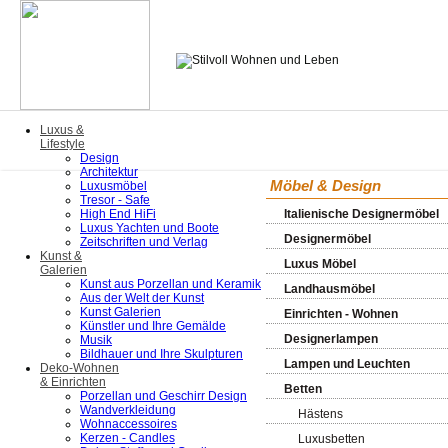
Luxus &
Lifestyle
Design
Architektur
Möbel & Design
Luxusmöbel
Tresor - Safe
High End HiFi
Italienische Designermöbel
Luxus Yachten und Boote
Designermöbel
Zeitschriften und Verlag
Kunst &
Luxus Möbel
Galerien
Kunst aus Porzellan und Keramik
Landhausmöbel
Aus der Welt der Kunst
Kunst Galerien
Einrichten - Wohnen
Künstler und Ihre Gemälde
Designerlampen
Musik
Bildhauer und Ihre Skulpturen
Lampen und Leuchten
Deko-Wohnen
& Einrichten
Betten
Porzellan und Geschirr Design
Wandverkleidung
Hästens
Wohnaccessoires
Kerzen - Candles
Luxusbetten