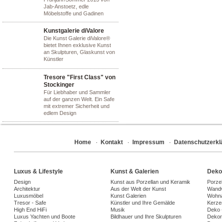
Jab-Anstoetz, edle
Möbelstoffe und Gadinen
Kunstgalerie diValore
Die Kunst Galerie diValore®
bietet Ihnen exklusive Kunst
an Skulpturen, Glaskunst von
Künstler
Tresore "First Class" von
Stockinger
Für Liebhaber und Sammler
auf der ganzen Welt. Ein Safe
mit extremer Sicherheit und
edlem Design
Home
·
Kontakt
·
Impressum
·
Datenschutzerkl
Luxus & Lifestyle
Kunst & Galerien
Deko
Design
Kunst aus Porzellan und Keramik
Porze
Architektur
Aus der Welt der Kunst
Wandv
Luxusmöbel
Kunst Galerien
Wohna
Tresor - Safe
Künstler und Ihre Gemälde
Kerze
High End HiFi
Musik
Deko 
Luxus Yachten und Boote
Bildhauer und Ihre Skulpturen
Dekora