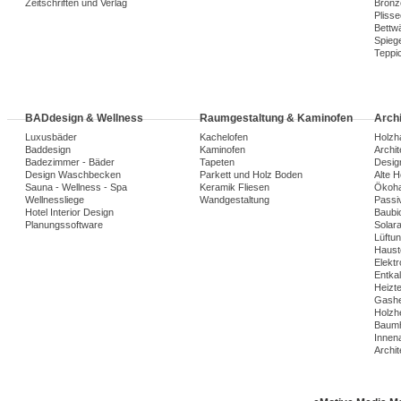
Zeitschriften und Verlag
Bronz
Plisse
Bettw
Spiege
Teppi
BADdesign & Wellness
Raumgestaltung & Kaminofen
Arch
Luxusbäder
Kachelofen
Holzh
Baddesign
Kaminofen
Archi
Badezimmer - Bäder
Tapeten
Desig
Design Waschbecken
Parkett und Holz Boden
Alte 
Sauna - Wellness - Spa
Keramik Fliesen
Ökoh
Wellnessliege
Wandgestaltung
Passi
Hotel Interior Design
Baubio
Planungssoftware
Solar
Lüftu
Haust
Elekt
Entka
Heizt
Gashe
Holzh
Baumh
Innena
Archit