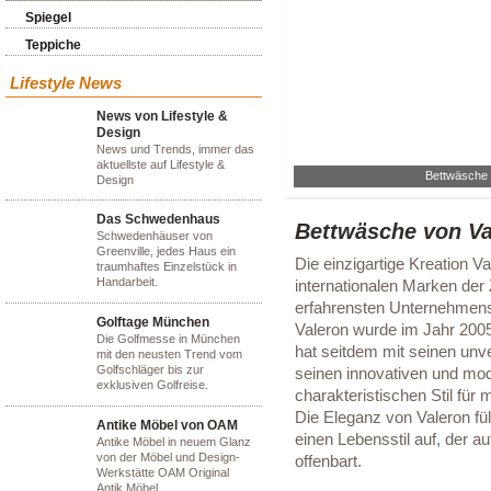
Spiegel
Teppiche
Lifestyle News
News von Lifestyle &
Design
News und Trends, immer das
aktuellste auf Lifestyle &
Bettwäsche
Design
Das Schwedenhaus
Bettwäsche von Va
Schwedenhäuser von
Greenville, jedes Haus ein
Die einzigartige Kreation V
traumhaftes Einzelstück in
Handarbeit.
internationalen Marken der 
erfahrensten Unternehmens
Golftage München
Valeron wurde im Jahr 2005
Die Golfmesse in München
hat seitdem mit seinen un
mit den neusten Trend vom
Golfschläger bis zur
seinen innovativen und mod
exklusiven Golfreise.
charakteristischen Stil fü
Die Eleganz von Valeron fül
Antike Möbel von OAM
einen Lebensstil auf, der a
Antike Möbel in neuem Glanz
von der Möbel und Design-
offenbart.
Werkstätte OAM Original
Antik Möbel.