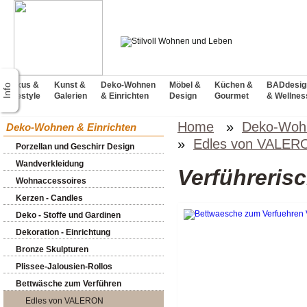
Luxus &
Kunst &
Deko-Wohnen
Möbel &
Küchen &
BADdesig
Lifestyle
Galerien
& Einrichten
Design
Gourmet
& Wellnes
Home
»
Deko-Wohn
Deko-Wohnen & Einrichten
»
Edles von VALER
Porzellan und Geschirr Design
Wandverkleidung
Verführeri
Wohnaccessoires
Kerzen - Candles
Deko - Stoffe und Gardinen
Dekoration - Einrichtung
Bronze Skulpturen
Plissee-Jalousien-Rollos
Bettwäsche zum Verführen
Edles von VALERON