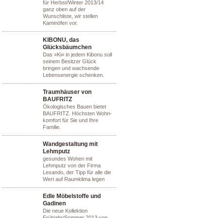
für Herbst/Winter 2013/14
ganz oben auf der
Wunschliste, wir stellen
Kaminöfen vor.
KIBONU, das
Glücksbäumchen
Das »Ki« in jedem Kibonu soll
seinem Besitzer Glück
bringen und wachsende
Lebensenergie schenken.
Traumhäuser von
BAUFRITZ
Ökologisches Bauen bietet
BAUFRITZ. Höchsten Wohn-
komfort für Sie und Ihre
Familie.
Wandgestaltung mit
Lehmputz
gesundes Wohen mit
Lehmputz von der Firma
Lesando, der Tipp für alle die
Wert auf Raumklima legen
Edle Möbelstoffe und
Gadinen
Die neue Kollektion
Frühjahr/Sommer 2013 von