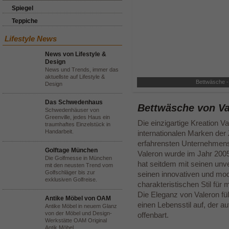
Spiegel
Teppiche
Lifestyle News
News von Lifestyle &
Design
News und Trends, immer das
aktuellste auf Lifestyle &
Bettwäsche 
Design
Das Schwedenhaus
Bettwäsche von Va
Schwedenhäuser von
Greenville, jedes Haus ein
Die einzigartige Kreation V
traumhaftes Einzelstück in
Handarbeit.
internationalen Marken der 
erfahrensten Unternehmens
Golftage München
Valeron wurde im Jahr 2005
Die Golfmesse in München
hat seitdem mit seinen un
mit den neusten Trend vom
Golfschläger bis zur
seinen innovativen und mod
exklusiven Golfreise.
charakteristischen Stil fü
Die Eleganz von Valeron fül
Antike Möbel von OAM
einen Lebensstil auf, der a
Antike Möbel in neuem Glanz
von der Möbel und Design-
offenbart.
Werkstätte OAM Original
Antik Möbel.