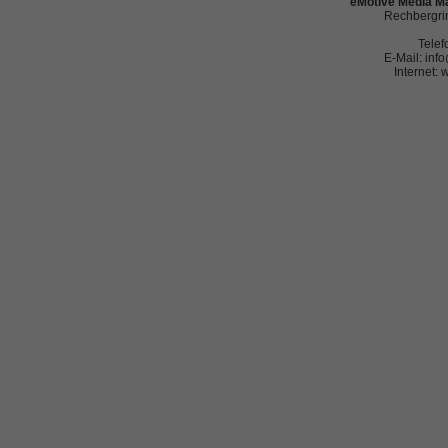
eMotive Media Ma
Rechbergrin
Telef
E-Mail: in
Internet: