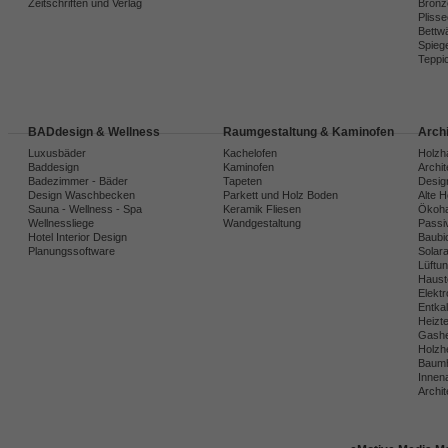
Zeitschriften und Verlag
Bronz
Plisse
Bettw
Spiege
Teppi
BADdesign & Wellness
Raumgestaltung & Kaminofen
Arch
Luxusbäder
Kachelofen
Holzh
Baddesign
Kaminofen
Archi
Badezimmer - Bäder
Tapeten
Desig
Design Waschbecken
Parkett und Holz Boden
Alte 
Sauna - Wellness - Spa
Keramik Fliesen
Ökoh
Wellnessliege
Wandgestaltung
Passi
Hotel Interior Design
Baubio
Planungssoftware
Solar
Lüftu
Haust
Elekt
Entka
Heizt
Gashe
Holzh
Baumh
Innena
Archit