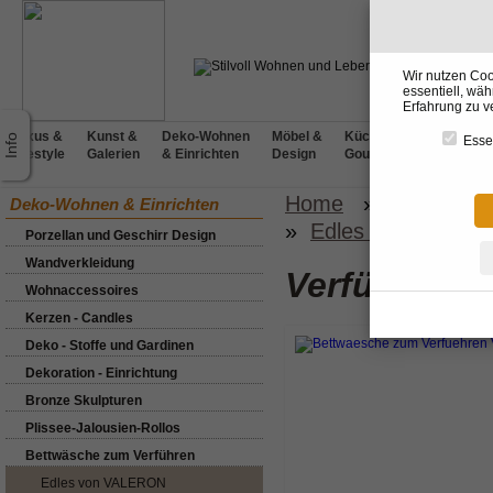
Wir nutzen Coo
essentiell, wä
Erfahrung zu v
Luxus &
Kunst &
Deko-Wohnen
Möbel &
Küchen &
BADdesig
Essen
Lifestyle
Galerien
& Einrichten
Design
Gourmet
& Wellnes
Home
»
Deko-Wohn
Deko-Wohnen & Einrichten
»
Edles von VALER
Porzellan und Geschirr Design
Wandverkleidung
Verführeri
Wohnaccessoires
Kerzen - Candles
Deko - Stoffe und Gardinen
Dekoration - Einrichtung
Bronze Skulpturen
Plissee-Jalousien-Rollos
Bettwäsche zum Verführen
Edles von VALERON