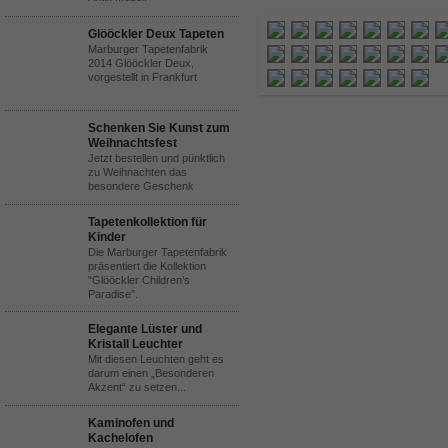
Glööckler Deux Tapeten
Marburger Tapetenfabrik
2014 Glööckler Deux,
vorgestellt in Frankfurt
Schenken Sie Kunst zum
Weihnachtsfest
Jetzt bestellen und pünktlich
zu Weihnachten das
besondere Geschenk
Tapetenkollektion für
Kinder
Die Marburger Tapetenfabrik
präsentiert die Kollektion
"Glööckler Children’s
Paradise".
Elegante Lüster und
Kristall Leuchter
Mit diesen Leuchten geht es
darum einen „Besonderen
Akzent“ zu setzen...
Kaminofen und
Kachelofen