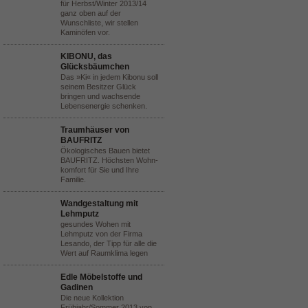
für Herbst/Winter 2013/14
ganz oben auf der
Wunschliste, wir stellen
Kaminöfen vor.
KIBONU, das
Glücksbäumchen
Das »Ki« in jedem Kibonu soll
seinem Besitzer Glück
bringen und wachsende
Lebensenergie schenken.
Traumhäuser von
BAUFRITZ
Ökologisches Bauen bietet
BAUFRITZ. Höchsten Wohn-
komfort für Sie und Ihre
Familie.
Wandgestaltung mit
Lehmputz
gesundes Wohen mit
Lehmputz von der Firma
Lesando, der Tipp für alle die
Wert auf Raumklima legen
Edle Möbelstoffe und
Gadinen
Die neue Kollektion
Frühjahr/Sommer 2013 von