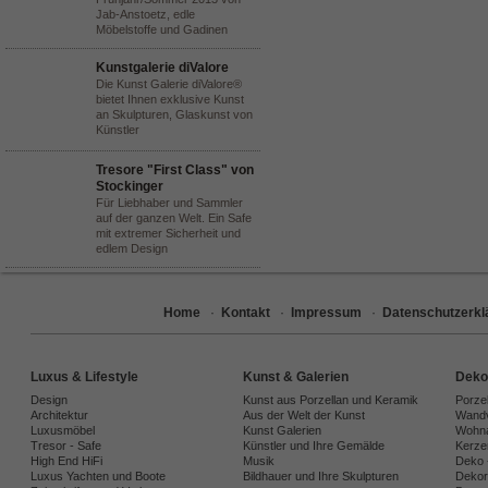
Jab-Anstoetz, edle
Möbelstoffe und Gadinen
Kunstgalerie diValore
Die Kunst Galerie diValore®
bietet Ihnen exklusive Kunst
an Skulpturen, Glaskunst von
Künstler
Tresore "First Class" von
Stockinger
Für Liebhaber und Sammler
auf der ganzen Welt. Ein Safe
mit extremer Sicherheit und
edlem Design
Home
·
Kontakt
·
Impressum
·
Datenschutzerkl
Luxus & Lifestyle
Kunst & Galerien
Deko
Design
Kunst aus Porzellan und Keramik
Porze
Architektur
Aus der Welt der Kunst
Wandv
Luxusmöbel
Kunst Galerien
Wohna
Tresor - Safe
Künstler und Ihre Gemälde
Kerze
High End HiFi
Musik
Deko 
Luxus Yachten und Boote
Bildhauer und Ihre Skulpturen
Dekora