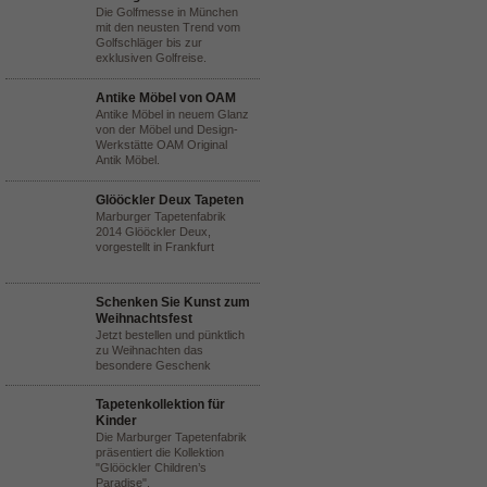
Die Golfmesse in München
mit den neusten Trend vom
Golfschläger bis zur
exklusiven Golfreise.
Antike Möbel von OAM
Antike Möbel in neuem Glanz
von der Möbel und Design-
Werkstätte OAM Original
Antik Möbel.
Glööckler Deux Tapeten
Marburger Tapetenfabrik
2014 Glööckler Deux,
vorgestellt in Frankfurt
Schenken Sie Kunst zum
Weihnachtsfest
Jetzt bestellen und pünktlich
zu Weihnachten das
besondere Geschenk
Tapetenkollektion für
Kinder
Die Marburger Tapetenfabrik
präsentiert die Kollektion
"Glööckler Children’s
Paradise".