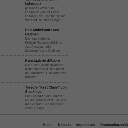
Lehmputz
gesundes Wohen mit
Lehmputz von der Firma
Lesando, der Tipp für alle die
Wert auf Raumklima legen
Edle Möbelstoffe und
Gadinen
Die neue Kollektion
Frühjahr/Sommer 2013 von
Jab-Anstoetz, edle
Möbelstoffe und Gadinen
Kunstgalerie diValore
Die Kunst Galerie diValore®
bietet Ihnen exklusive Kunst
an Skulpturen, Glaskunst von
Künstler
Tresore "First Class" von
Stockinger
Für Liebhaber und Sammler
auf der ganzen Welt. Ein Safe
mit extremer Sicherheit und
edlem Design
Home
·
Kontakt
·
Impressum
·
Datenschutzerkl