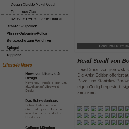
Design Objekte Mukul Goyal
Feines aus Glas
BAUM IM RAUM - Berde Plants®
Bronze Skulpturen
Plissee-Jalousien-Rollos
Bettwäsche zum Verführen
Head Small 48 cm hoc
Spiegel
Teppiche
Head Small von Bo
Lifestyle News
Head Small von Borowski Gal
News von Lifestyle &
Die Artist Edition offerier
Design
Pavel und Stanislaw Borows
News und Trends, immer das
eigenhändig hergestellt, si
aktuellste auf Lifestyle &
Design
zertifiziert.
Das Schwedenhaus
Schwedenhäuser von
Greenville, jedes Haus ein
traumhaftes Einzelstück in
Handarbeit.
Golftage München