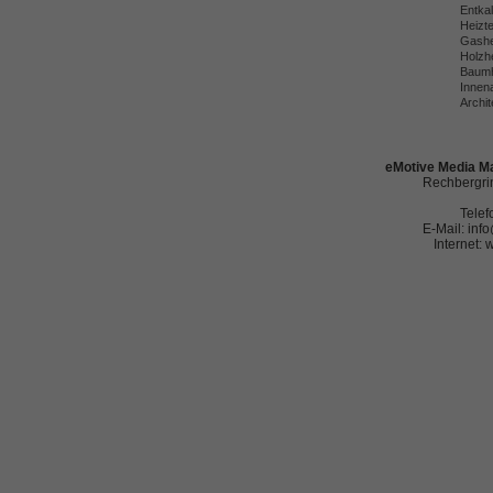
Entka
Heizt
Gashe
Holzh
Baumh
Innena
Archit
eMotive Media Ma
Rechbergrin
Telef
E-Mail: in
Internet: