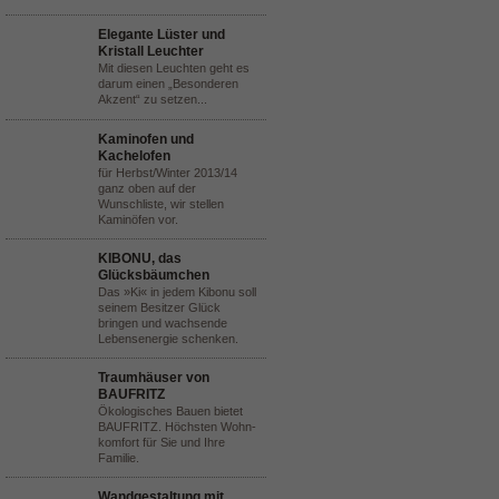
Elegante Lüster und
Kristall Leuchter
Mit diesen Leuchten geht es
darum einen „Besonderen
Akzent“ zu setzen...
Kaminofen und
Kachelofen
für Herbst/Winter 2013/14
ganz oben auf der
Wunschliste, wir stellen
Kaminöfen vor.
KIBONU, das
Glücksbäumchen
Das »Ki« in jedem Kibonu soll
seinem Besitzer Glück
bringen und wachsende
Lebensenergie schenken.
Traumhäuser von
BAUFRITZ
Ökologisches Bauen bietet
BAUFRITZ. Höchsten Wohn-
komfort für Sie und Ihre
Familie.
Wandgestaltung mit