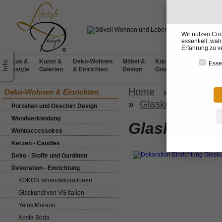
Wir nutzen Coo
essentiell, wä
Erfahrung zu v
Luxus &
Kunst &
Deko-Wohnen
Möbel &
Küchen &
BADdesig
Essen
Lifestyle
Galerien
& Einrichten
Design
Gourmet
& Wellnes
Home
»
Deko-Wohn
Deko-Wohnen & Einrichten
»
Glaskunst von Bor
Porzellan und Geschirr Design
Wandverkleidung
Glaskunst v
Wohnaccessoires
Kerzen - Candles
Deko - Stoffe und Gardinen
Dekoration - Einrichtung
KOKON Innendekorationen
Glaskunst von VG Italien
Yalos Murano
Kosta Boda