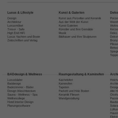
Luxus & Lifestyle
Kunst & Galerien
Deko
Design
Kunst aus Porzellan und Keramik
Porze
Architektur
Aus der Welt der Kunst
Wandv
Luxusmöbel
Kunst Galerien
Wohna
Tresor - Safe
Künstler und Ihre Gemälde
Kerze
High End HiFi
Musik
Deko 
Luxus Yachten und Boote
Bildhauer und Ihre Skulpturen
Dekora
Zeitschriften und Verlag
Bronz
Plisse
Bettw
Spiege
Teppi
BADdesign & Wellness
Raumgestaltung & Kaminofen
Arch
Luxusbäder
Kachelofen
Holzh
Baddesign
Kaminofen
Archi
Badezimmer - Bäder
Tapeten
Desig
Design Waschbecken
Parkett und Holz Boden
Alte 
Sauna - Wellness - Spa
Keramik Fliesen
Ökoh
Wellnessliege
Wandgestaltung
Passi
Hotel Interior Design
Baubio
Planungssoftware
Solar
Lüftu
Haust
Elekt