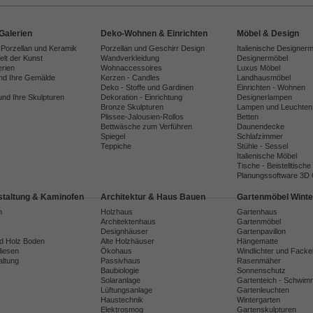
Galerien
Deko-Wohnen & Einrichten
Möbel & Design
 Porzellan und Keramik
Porzellan und Geschirr Design
Italienische Designer
lt der Kunst
Wandverkleidung
Designermöbel
erien
Wohnaccessoires
Luxus Möbel
und Ihre Gemälde
Kerzen - Candles
Landhausmöbel
Deko - Stoffe und Gardinen
Einrichten - Wohnen
und Ihre Skulpturen
Dekoration - Einrichtung
Designerlampen
Bronze Skulpturen
Lampen und Leuchten
Plissee-Jalousien-Rollos
Betten
Bettwäsche zum Verführen
Daunendecke
Spiegel
Schlafzimmer
Teppiche
Stühle - Sessel
Italienische Möbel
Tische - Beistelltische
Planungssoftware 3D
taltung & Kaminofen
Architektur & Haus Bauen
Gartenmöbel Winte
n
Holzhaus
Gartenhaus
Architektenhaus
Gartenmöbel
Designhäuser
Gartenpavillon
nd Holz Boden
Alte Holzhäuser
Hängematte
liesen
Ökohaus
Windlichter und Facke
ltung
Passivhaus
Rasenmäher
Baubiologie
Sonnenschutz
Solaranlage
Gartenteich - Schwim
Lüftungsanlage
Gartenleuchten
Haustechnik
Wintergarten
Elektrosmog
Gartenskulpturen