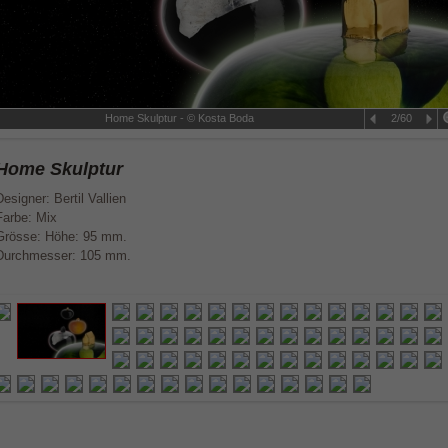
Home Skulptur - © Kosta Boda
2/60
Home Skulptur
Designer: Bertil Vallien
Farbe: Mix
Grösse: Höhe: 95 mm.
Durchmesser: 105 mm.