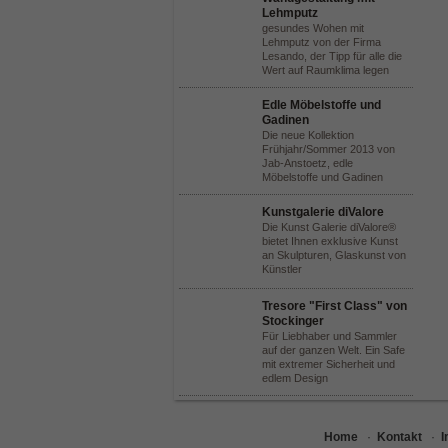
Lehmputz
gesundes Wohen mit
Lehmputz von der Firma
Lesando, der Tipp für alle die
Wert auf Raumklima legen
Edle Möbelstoffe und
Gadinen
Die neue Kollektion
Frühjahr/Sommer 2013 von
Jab-Anstoetz, edle
Möbelstoffe und Gadinen
Kunstgalerie diValore
Die Kunst Galerie diValore®
bietet Ihnen exklusive Kunst
an Skulpturen, Glaskunst von
Künstler
Tresore "First Class" von
Stockinger
Für Liebhaber und Sammler
auf der ganzen Welt. Ein Safe
mit extremer Sicherheit und
edlem Design
Home
·
Kontakt
·