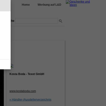
Home
Werbung auf L&D
Suche
nmöbel
garten
ptur
Kosta Boda - Texet GmbH
www.kostaboda.com
» Händler-/Ausstellerverzeichnis