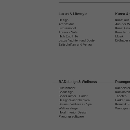
Luxus & Lifestyle
Kunst & 
Design
Kunst aus
Architektur
Aus der We
Luxusmöbel
Kunst Gal
Tresor - Safe
Künstler 
High End HiFi
Musik
Luxus Yachten und Boote
Bildhauer 
Zeitschriften und Verlag
BADdesign & Wellness
Raumges
Luxusbäder
Kachelofe
Baddesign
Kaminofen
Badezimmer - Bäder
Tapeten
Design Waschbecken
Parkett u
Sauna - Wellness - Spa
Keramik F
Wellnessliege
Wandgesta
Hotel Interior Design
Planungssoftware