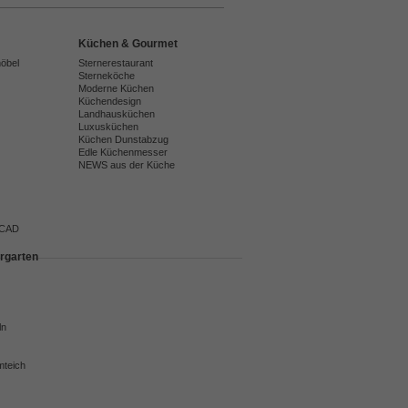
Küchen & Gourmet
möbel
Sternerestaurant
Sterneköche
Moderne Küchen
Küchendesign
Landhausküchen
Luxusküchen
Küchen Dunstabzug
Edle Küchenmesser
NEWS aus der Küche
 CAD
rgarten
ln
mteich