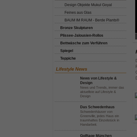
Design Objekte Mukul Goyal
Feines aus Glas
BAUM IM RAUM - Berde Plants®
Bronze Skulpturen
Plissee-Jalousien-Rollos
Bettwäsche zum Verführen
Spiegel
Teppiche
Lifestyle News
News von Lifestyle &
Design
News und Trends, immer das
aktuellste auf Lifestyle &
Design
Das Schwedenhaus
Schwedenhäuser von
Greenville, jedes Haus ein
traumhaftes Einzelstück in
Handarbeit.
Golftage München