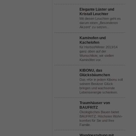
Elegante Lüster und
Kristall Leuchter
Mit diesen Leuchten geht es
darum einen „Besonderen
Akzent“ zu setzen...
Kaminofen und
Kachelofen
für Herbst/Winter 2013/14
ganz oben auf der
Wunschliste, wir stellen
Kaminöfen vor.
KIBONU, das
Glücksbäumchen
Das »Ki« in jedem Kibonu soll
seinem Besitzer Glück
bringen und wachsende
Lebensenergie schenken.
Traumhäuser von
BAUFRITZ
Ökologisches Bauen bietet
BAUFRITZ. Höchsten Wohn-
komfort für Sie und Ihre
Familie.
Wandgestaltung mit