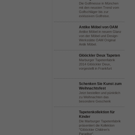
Die Golfmesse in München
mit den neusten Trend vom
Golfschläger bis zur
exklusiven Golfreise.
Antike Möbel von OAM
Antike Möbel in neuem Glanz
von der Möbel und Design-
Werkstätte OAM Original
Antik Möbel.
Glööckler Deux Tapeten
Marburger Tapetenfabrik
2014 Glööckler Deux,
vorgestellt in Frankfurt
Schenken Sie Kunst zum
Weihnachtsfest
Jetzt bestellen und pünktlich
zu Weihnachten das
besondere Geschenk
Tapetenkollektion für
Kinder
Die Marburger Tapetenfabrik
präsentiert die Kollektion
"Glööckler Children’s
Paradise".