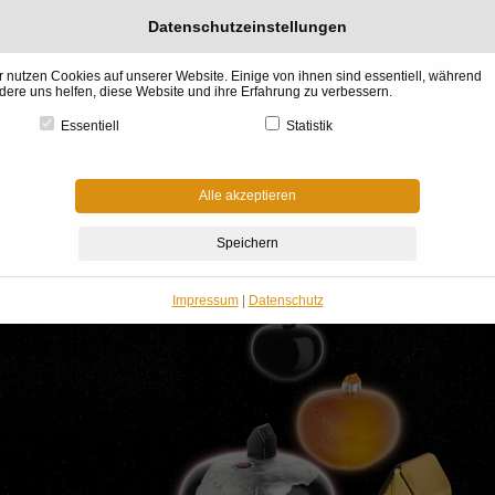
Datenschutzeinstellungen
r nutzen Cookies auf unserer Website. Einige von ihnen sind essentiell, während
dere uns helfen, diese Website und ihre Erfahrung zu verbessern.
Essentiell
Statistik
l &
Küchen &
BADdesign
Raumgestaltung
Architektur &
Garte
gn
Gourmet
& Wellness
& Kaminofen
Haus Bauen
Winter
Alle akzeptieren
me
»
Deko-Wohnen & Einrichten
»
Dekoration - Einrichtung
»
Kosta Boda
»
Home Skul
osta Boda
Impressum
|
Datenschutz