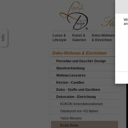
Wi
an
Luxus &
Kunst &
Deko-Wohnen
Möbe
Lifestyle
Galerien
& Einrichten
Desi
Ho
Deko-Wohnen & Einrichten
Porzellan und Geschirr Design
K
Wandverkleidung
Wohnaccessoires
Kerzen - Candles
Deko - Stoffe und Gardinen
Dekoration - Einrichtung
KOKON Innendekorationen
Glaskunst von VG Italien
Yalos Murano
Kosta Boda