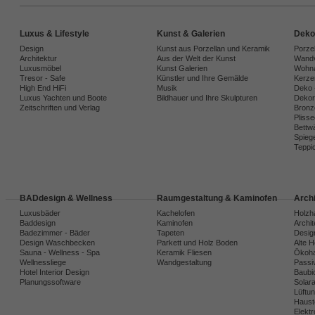
Luxus & Lifestyle
Kunst & Galerien
Deko
Design
Kunst aus Porzellan und Keramik
Porze
Architektur
Aus der Welt der Kunst
Wandv
Luxusmöbel
Kunst Galerien
Wohna
Tresor - Safe
Künstler und Ihre Gemälde
Kerze
High End HiFi
Musik
Deko 
Luxus Yachten und Boote
Bildhauer und Ihre Skulpturen
Dekora
Zeitschriften und Verlag
Bronz
Plisse
Bettw
Spiege
Teppi
BADdesign & Wellness
Raumgestaltung & Kaminofen
Arch
Luxusbäder
Kachelofen
Holzh
Baddesign
Kaminofen
Archi
Badezimmer - Bäder
Tapeten
Desig
Design Waschbecken
Parkett und Holz Boden
Alte 
Sauna - Wellness - Spa
Keramik Fliesen
Ökoh
Wellnessliege
Wandgestaltung
Passi
Hotel Interior Design
Baubio
Planungssoftware
Solar
Lüftu
Haust
Elekt