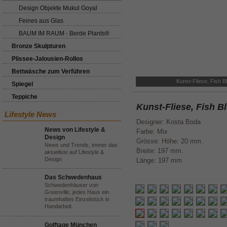
Design Objekte Mukul Goyal
Feines aus Glas
BAUM IM RAUM - Berde Plants®
Bronze Skulpturen
Plissee-Jalousien-Rollos
Bettwäsche zum Verführen
Kunst-Fliese, Fish B
Spiegel
Teppiche
Kunst-Fliese, Fish B
Lifestyle News
Designer: Kosta Boda
News von Lifestyle &
Farbe: Mix
Design
Grösse: Höhe: 20 mm.
News und Trends, immer das
Breite: 197 mm.
aktuellste auf Lifestyle &
Design
Länge: 197 mm
Das Schwedenhaus
Schwedenhäuser von
Greenville, jedes Haus ein
traumhaftes Einzelstück in
Handarbeit.
Golftage München