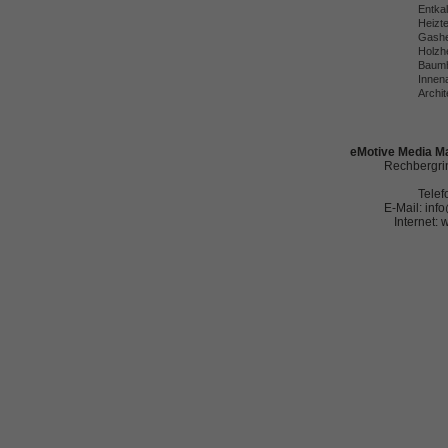
Entka
Heizt
Gashe
Holzh
Baumh
Innena
Archit
eMotive Media Ma
Rechbergrin
Telef
E-Mail: in
Internet: