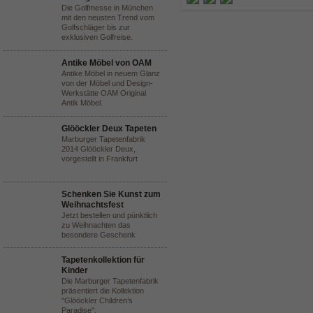
Die Golfmesse in München
mit den neusten Trend vom
Golfschläger bis zur
exklusiven Golfreise.
Antike Möbel von OAM
Antike Möbel in neuem Glanz
von der Möbel und Design-
Werkstätte OAM Original
Antik Möbel.
Glööckler Deux Tapeten
Marburger Tapetenfabrik
2014 Glööckler Deux,
vorgestellt in Frankfurt
Schenken Sie Kunst zum
Weihnachtsfest
Jetzt bestellen und pünktlich
zu Weihnachten das
besondere Geschenk
Tapetenkollektion für
Kinder
Die Marburger Tapetenfabrik
präsentiert die Kollektion
"Glööckler Children’s
Paradise".