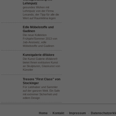
Lehmputz
gesundes Wohen mit
Lehmputz von der Firma
Lesando, der Tipp für alle die
Wert auf Raumklima legen
Edle Möbelstoffe und
Gadinen
Die neue Kollektion
Frühjahr/Sommer 2013 von
Jab-Anstoetz, edle
Möbelstoffe und Gadinen
Kunstgalerie diValore
Die Kunst Galerie diValore®
bietet Ihnen exklusive Kunst
an Skulpturen, Glaskunst von
Künstler
Tresore "First Class" von
Stockinger
Für Liebhaber und Sammler
auf der ganzen Welt. Ein Safe
mit extremer Sicherheit und
edlem Design
Home
·
Kontakt
·
Impressum
·
Datenschutzerkl