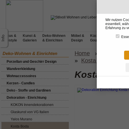
Wir nutzen Coo
essentiell, wä
Erfahrung zu v
Luxus &
Kunst &
Deko-Wohnen
Möbel &
Küchen &
BADdesig
Essen
Lifestyle
Galerien
& Einrichten
Design
Gourmet
& Wellnes
Home
»
Deko-Wohn
Deko-Wohnen & Einrichten
»
Kosta Boda
»
Kun
Porzellan und Geschirr Design
Wandverkleidung
Kosta Boda
Wohnaccessoires
Kerzen - Candles
Deko - Stoffe und Gardinen
Dekoration - Einrichtung
KOKON Innendekorationen
Glaskunst von VG Italien
Yalos Murano
Kosta Boda