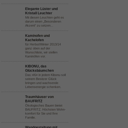
Elegante Lüster und
Kristall Leuchter
Mit diesen Leuchten geht es
darum einen „Besonderen
Akzent“ zu setzen...
Kaminofen und
Kachelofen
für Herbst/Winter 2013/14
ganz oben auf der
Wunschliste, wir stellen
Kaminöfen vor.
KIBONU, das
Glücksbäumchen
Das »Ki« in jedem Kibonu soll
seinem Besitzer Glück
bringen und wachsende
Lebensenergie schenken.
Traumhäuser von
BAUFRITZ
Ökologisches Bauen bietet
BAUFRITZ. Höchsten Wohn-
komfort für Sie und Ihre
Familie.
Wandgestaltung mit