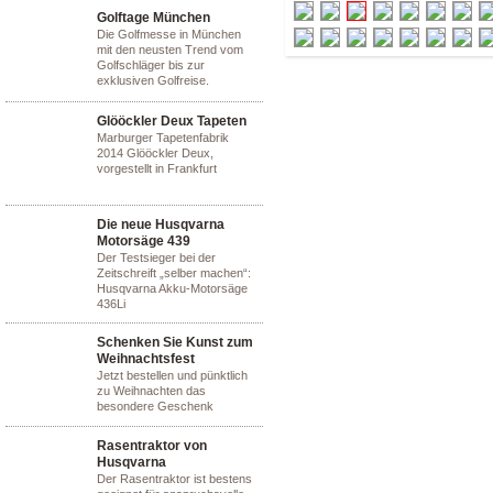
Golftage München
Die Golfmesse in München
mit den neusten Trend vom
Golfschläger bis zur
exklusiven Golfreise.
Glööckler Deux Tapeten
Marburger Tapetenfabrik
2014 Glööckler Deux,
vorgestellt in Frankfurt
Die neue Husqvarna
Motorsäge 439
Der Testsieger bei der
Zeitschreift „selber machen“:
Husqvarna Akku-Motorsäge
436Li
Schenken Sie Kunst zum
Weihnachtsfest
Jetzt bestellen und pünktlich
zu Weihnachten das
besondere Geschenk
Rasentraktor von
Husqvarna
Der Rasentraktor ist bestens