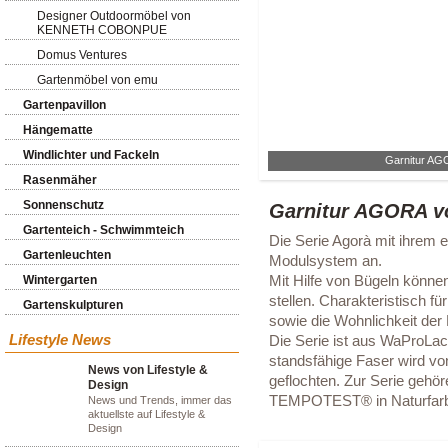
Designer Outdoormöbel von
KENNETH COBONPUE
Domus Ventures
Gartenmöbel von emu
Gartenpavillon
Hängematte
Windlichter und Fackeln
Garnitur AG
Rasenmäher
Sonnenschutz
Garnitur AGORA v
Gartenteich - Schwimmteich
Die Serie Agorà mit ihrem e
Gartenleuchten
Modulsystem an.
Mit Hilfe von Bügeln könn
Wintergarten
stellen. Charakteristisch fü
Gartenskulpturen
sowie die Wohnlichkeit der
Lifestyle News
Die Serie ist aus WaProLace
standsfähige Faser wird vo
News von Lifestyle &
geflochten. Zur Serie gehör
Design
TEMPOTEST® in Naturfarb
News und Trends, immer das
aktuellste auf Lifestyle &
Design