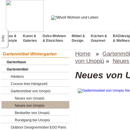
Luxus &
Kunst &
Deko-Wohnen
Möbel &
Küchen &
BADdesig
Lifestyle
Galerien
& Einrichten
Design
Gourmet
& Wellnes
Home
»
Gartenmöb
Gartenmöbel Wintergarten
von Unopiú
»
Neues
Gartenhaus
Gartenmöbel
Neues von 
Hästens
Cocoon tree Hängezelt
Gartenmöbel von Unopiú
Neues von Unopiú
Neues von Unopiú
Bestseller von Unopiú
Rundgang bei Unopiú
Outdoor Designermöbel EGO Paris