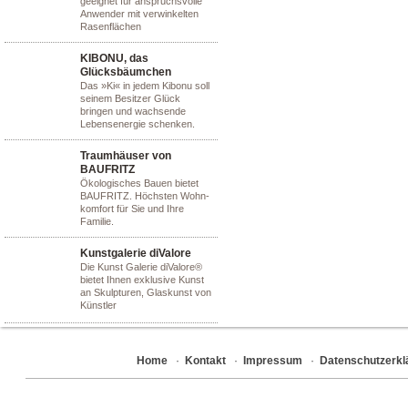
geeignet für anspruchsvolle
Anwender mit verwinkelten
Rasenflächen
KIBONU, das
Glücksbäumchen
Das »Ki« in jedem Kibonu soll
seinem Besitzer Glück
bringen und wachsende
Lebensenergie schenken.
Traumhäuser von
BAUFRITZ
Ökologisches Bauen bietet
BAUFRITZ. Höchsten Wohn-
komfort für Sie und Ihre
Familie.
Kunstgalerie diValore
Die Kunst Galerie diValore®
bietet Ihnen exklusive Kunst
an Skulpturen, Glaskunst von
Künstler
Home
·
Kontakt
·
Impressum
·
Datenschutzerkl