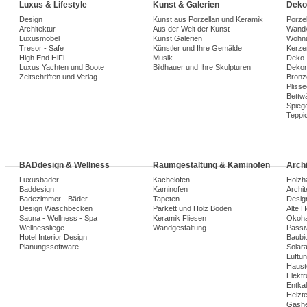
Luxus & Lifestyle
Kunst & Galerien
Deko
Design
Kunst aus Porzellan und Keramik
Porze
Architektur
Aus der Welt der Kunst
Wandv
Luxusmöbel
Kunst Galerien
Wohna
Tresor - Safe
Künstler und Ihre Gemälde
Kerze
High End HiFi
Musik
Deko 
Luxus Yachten und Boote
Bildhauer und Ihre Skulpturen
Dekora
Zeitschriften und Verlag
Bronz
Plisse
Bettw
Spiege
Teppi
BADdesign & Wellness
Raumgestaltung & Kaminofen
Arch
Luxusbäder
Kachelofen
Holzh
Baddesign
Kaminofen
Archi
Badezimmer - Bäder
Tapeten
Desig
Design Waschbecken
Parkett und Holz Boden
Alte 
Sauna - Wellness - Spa
Keramik Fliesen
Ökoh
Wellnessliege
Wandgestaltung
Passi
Hotel Interior Design
Baubio
Planungssoftware
Solar
Lüftu
Haust
Elekt
Entka
Heizt
Gashe