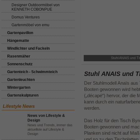
Designer Outdoormöbel von
KENNETH COBONPUE
Domus Ventures
Gartenmöbel von emu
Gartenpavillon
Hängematte
Windlichter und Fackeln
Rasenmäher
Stuhl ANAIS und Ti
Sonnenschutz
Gartenteich - Schwimmteich
Stuhl ANAIS und T
Gartenleuchten
Der Stuhlmodell Anaïs aus T
Wintergarten
Booten gewonnen wird hebt 
(„décapé“) hervor, der die 
Gartenskulpturen
kann durch ein naturfarbene
Lifestyle News
werden.
News von Lifestyle &
Das Holz für den Tisch Byro
Design
News und Trends, immer das
Booten gewonnen und macht
aktuellste auf Lifestyle &
Planken sind nicht auf Ma
Design
und so zu den Tischplatte