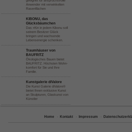
geeignet für anspruchsvolle
Anwender mit verwinkelten
Rasenflächen
KIBONU, das
Glücksbäumchen
Das »Ki« in jedem Kibonu soll
seinem Besitzer Glück
bringen und wachsende
Lebensenergie schenken.
Traumhäuser von
BAUFRITZ
Ökologisches Bauen bietet
BAUFRITZ. Höchsten Wohn-
komfort für Sie und Ihre
Familie.
Kunstgalerie diValore
Die Kunst Galerie diValore®
bietet Ihnen exklusive Kunst
an Skulpturen, Glaskunst von
Künstler
Home
·
Kontakt
·
Impressum
·
Datenschutzerkl