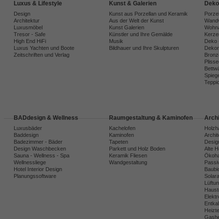
Luxus & Lifestyle
Kunst & Galerien
Deko
Design
Kunst aus Porzellan und Keramik
Porze
Architektur
Aus der Welt der Kunst
Wandv
Luxusmöbel
Kunst Galerien
Wohna
Tresor - Safe
Künstler und Ihre Gemälde
Kerze
High End HiFi
Musik
Deko 
Luxus Yachten und Boote
Bildhauer und Ihre Skulpturen
Dekora
Zeitschriften und Verlag
Bronz
Plisse
Bettw
Spiege
Teppi
BADdesign & Wellness
Raumgestaltung & Kaminofen
Arch
Luxusbäder
Kachelofen
Holzh
Baddesign
Kaminofen
Archi
Badezimmer - Bäder
Tapeten
Desig
Design Waschbecken
Parkett und Holz Boden
Alte 
Sauna - Wellness - Spa
Keramik Fliesen
Ökoh
Wellnessliege
Wandgestaltung
Passi
Hotel Interior Design
Baubio
Planungssoftware
Solar
Lüftu
Haust
Elekt
Entka
Heizt
Gashe