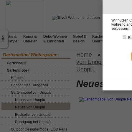
Wir nutzen C
während ande
verbessern.
Luxus &
Kunst &
Deko-Wohnen
Möbel &
Küchen &
BADdesig
Es
Lifestyle
Galerien
& Einrichten
Design
Gourmet
& Wellnes
Home
»
Gartenmöb
Gartenmöbel Wintergarten
von Unopiú
»
Neues
Gartenhaus
Unopiú
Gartenmöbel
Hästens
Neues von 
Cocoon tree Hängezelt
Gartenmöbel von Unopiú
Neues von Unopiú
Neues von Unopiú
Bestseller von Unopiú
Rundgang bei Unopiú
Outdoor Designermöbel EGO Paris