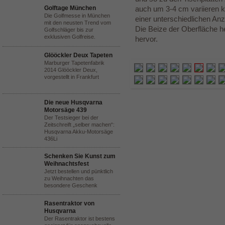
Golftage München
auch um 3-4 cm variieren 
Die Golfmesse in München
einer unterschiedlichen A
mit den neusten Trend vom
Die Beize der Oberfläche 
Golfschläger bis zur
exklusiven Golfreise.
hervor.
Glööckler Deux Tapeten
Marburger Tapetenfabrik
2014 Glööckler Deux,
vorgestellt in Frankfurt
Die neue Husqvarna
Motorsäge 439
Der Testsieger bei der
Zeitschreift „selber machen“:
Husqvarna Akku-Motorsäge
436Li
Schenken Sie Kunst zum
Weihnachtsfest
Jetzt bestellen und pünktlich
zu Weihnachten das
besondere Geschenk
Rasentraktor von
Husqvarna
Der Rasentraktor ist bestens