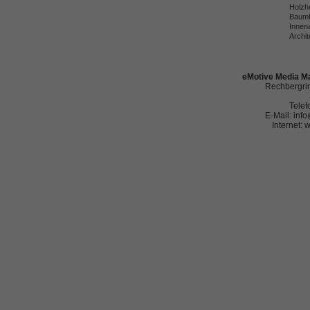
Holzh
Baumh
Innena
Archit
eMotive Media Ma
Rechbergrin
Telef
E-Mail: in
Internet: