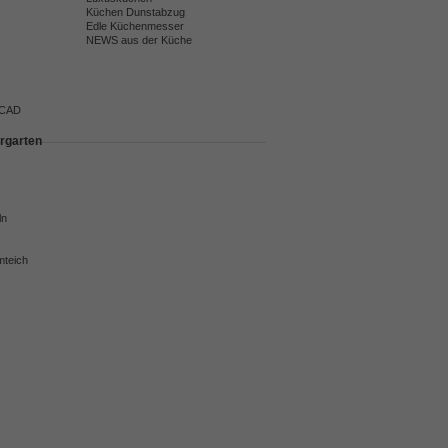
Küchen Dunstabzug
Edle Küchenmesser
NEWS aus der Küche
 CAD
rgarten
ln
mteich