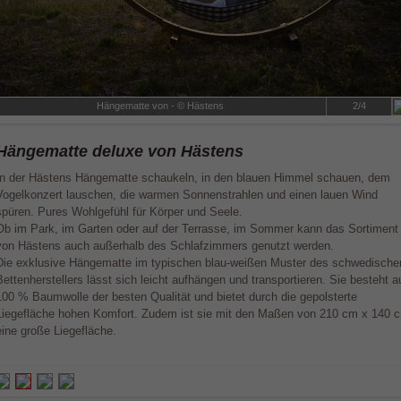
Hängematte von - © Hästens
2/4
Hängematte deluxe von Hästens
In der Hästens Hängematte schaukeln, in den blauen Himmel schauen, dem
Vogelkonzert lauschen, die warmen Sonnenstrahlen und einen lauen Wind
spüren. Pures Wohlgefühl für Körper und Seele.
Ob im Park, im Garten oder auf der Terrasse, im Sommer kann das Sortiment
von Hästens auch außerhalb des Schlafzimmers genutzt werden.
Die exklusive Hängematte im typischen blau-weißen Muster des schwedische
Bettenherstellers lässt sich leicht aufhängen und transportieren. Sie besteht a
100 % Baumwolle der besten Qualität und bietet durch die gepolsterte
Liegefläche hohen Komfort. Zudem ist sie mit den Maßen von 210 cm x 140 
eine große Liegefläche.