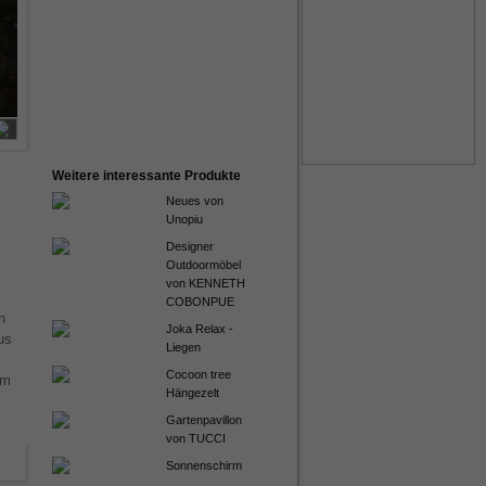
Anfrage zu diesem Produkt
Weitere interessante Produkte
Neues von
Unopiu
Designer
Outdoormöbel
von KENNETH
COBONPUE
n
Joka Relax -
us
Liegen
Cocoon tree
cm
Hängezelt
Gartenpavillon
von TUCCI
Sonnenschirm