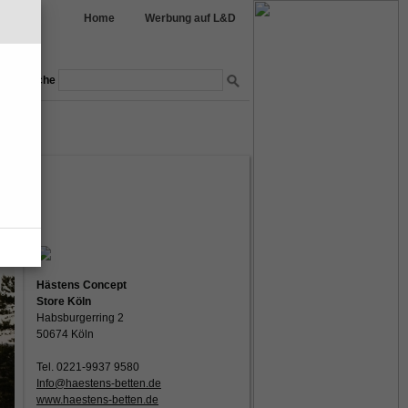
Home
Werbung auf L&D
Suche
nmöbel
garten
Hästens
Hästens Concept
Store Köln
Habsburgerring 2
50674 Köln
Tel. 0221-9937 9580
Info@haestens-betten.de
www.haestens-betten.de