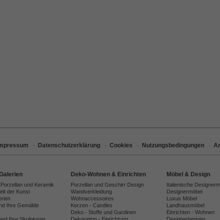
Impressum
·
Datenschutzerklärung
·
Cookies
·
Nutzungsbedingungen
·
Ar
Galerien
Deko-Wohnen & Einrichten
Möbel & Design
 Porzellan und Keramik
Porzellan und Geschirr Design
Italienische Designer
lt der Kunst
Wandverkleidung
Designermöbel
erien
Wohnaccessoires
Luxus Möbel
und Ihre Gemälde
Kerzen - Candles
Landhausmöbel
Deko - Stoffe und Gardinen
Einrichten - Wohnen
und Ihre Skulpturen
Dekoration - Einrichtung
Designerlampen