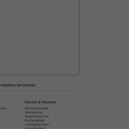
chitekten-Verzeichnis
Küchen & Gourmet
möbel
Sternerestaurant
Sterneköche
Moderne Küchen
Küchendesign
Landhausküchen
Luxusküchen