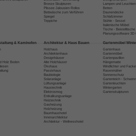
Bronze Skulpturen
Lampen und Leuchten
Plissee-Jalousien-Rollos
Betten
Bettwäsche zum Verführen
Daunendecke
Spiegel
Schlafzimmer
Teppiche
Stühle - Sessel
Italienische Möbel
Tische - Beistelltische
Planungssoftware 3D
taltung & Kaminofen
Architektur & Haus Bauen
Gartenmöbel Winte
n
Holzhaus
Gartenhaus
Architektenhaus
Gartenmöbel
Designhäuser
Gartenpavillon
nd Holz Boden
Alte Holzhäuser
Hängematte
liesen
Ökohaus
Windlichter und Facke
ltung
Passivhaus
Rasenmäher
Baubiologie
Sonnenschutz
Solaranlage
Gartenteich - Schwim
Lüftungsanlage
Gartenleuchten
Haustechnik
Wintergarten
Elektrosmog
Gartenskulpturen
Entkalkungsanlage
Heiztechnik
Gasheizung
Holzheizung
Baumhaushotel
Innenarchitektur
Architektur - Wellnesshotel