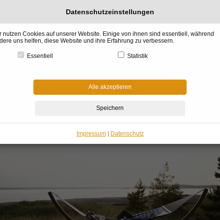
Datenschutzeinstellungen
r nutzen Cookies auf unserer Website. Einige von ihnen sind essentiell, während
dere uns helfen, diese Website und ihre Erfahrung zu verbessern.
Essentiell
Statistik
l &
Küchen &
BADdesign
Raumgestaltung
Architektur &
Garte
gn
Gourmet
& Wellness
& Kaminofen
Haus Bauen
Winter
Alle akzeptieren
me
»
Gartenmöbel Wintergarten
»
Gartenmöbel
»
Hästens
»
Hängematte deluxe von 
ängematte von Hästens
Impressum
|
Datenschutz