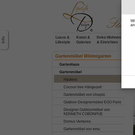
Wi
an
Luxus &
Kunst &
Deko-Wohnen
Möbe
Lifestyle
Galerien
& Einrichten
Desi
Ho
Gartenmöbel Wintergarten
Gartenhaus
H
Gartenmöbel
Hästens
Cocoon tree Hängezelt
Gartenmöbel von Unopiú
Outdoor Designermöbel EGO Paris
Designer Outdoormöbel von
KENNETH COBONPUE
Domus Ventures
Gartenmöbel von emu