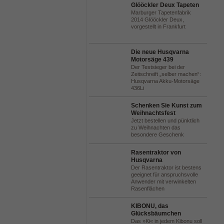
Glööckler Deux Tapeten
Marburger Tapetenfabrik
2014 Glööckler Deux,
vorgestellt in Frankfurt
Die neue Husqvarna
Motorsäge 439
Der Testsieger bei der
Zeitschreift „selber machen“:
Husqvarna Akku-Motorsäge
436Li
Schenken Sie Kunst zum
Weihnachtsfest
Jetzt bestellen und pünktlich
zu Weihnachten das
besondere Geschenk
Rasentraktor von
Husqvarna
Der Rasentraktor ist bestens
geeignet für anspruchsvolle
Anwender mit verwinkelten
Rasenflächen
KIBONU, das
Glücksbäumchen
Das »Ki« in jedem Kibonu soll