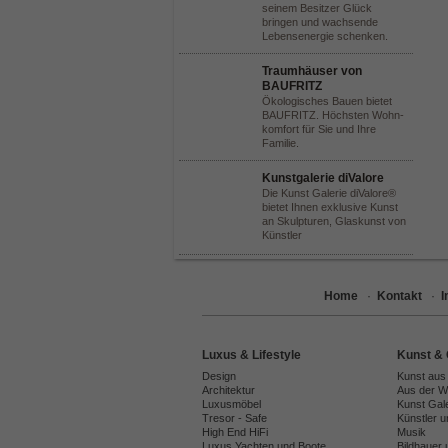
seinem Besitzer Glück
bringen und wachsende
Lebensenergie schenken.
Traumhäuser von
BAUFRITZ
Ökologisches Bauen bietet
BAUFRITZ. Höchsten Wohn-
komfort für Sie und Ihre
Familie.
Kunstgalerie diValore
Die Kunst Galerie diValore®
bietet Ihnen exklusive Kunst
an Skulpturen, Glaskunst von
Künstler
Home
·
Kontakt
·
Luxus & Lifestyle
Kunst & 
Design
Kunst aus
Architektur
Aus der We
Luxusmöbel
Kunst Gal
Tresor - Safe
Künstler 
High End HiFi
Musik
Luxus Yachten und Boote
Bildhauer 