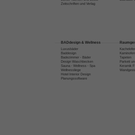
Zeitschriften und Verlag
BADdesign & Wellness
Raumges
Luxusbäder
Kachelofe
Baddesign
Kaminofen
Badezimmer - Bäder
Tapeten
Design Waschbecken
Parkett u
Sauna - Wellness - Spa
Keramik F
Wellnessliege
Wandgesta
Hotel Interior Design
Planungssoftware