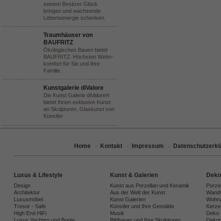
seinem Besitzer Glück
bringen und wachsende
Lebensenergie schenken.
Traumhäuser von
BAUFRITZ
Ökologisches Bauen bietet
BAUFRITZ. Höchsten Wohn-
komfort für Sie und Ihre
Familie.
Kunstgalerie diValore
Die Kunst Galerie diValore®
bietet Ihnen exklusive Kunst
an Skulpturen, Glaskunst von
Künstler
Home
·
Kontakt
·
Impressum
·
Datenschutzerkl
Luxus & Lifestyle
Kunst & Galerien
Deko
Design
Kunst aus Porzellan und Keramik
Porze
Architektur
Aus der Welt der Kunst
Wandv
Luxusmöbel
Kunst Galerien
Wohna
Tresor - Safe
Künstler und Ihre Gemälde
Kerze
High End HiFi
Musik
Deko 
Luxus Yachten und Boote
Bildhauer und Ihre Skulpturen
Dekora