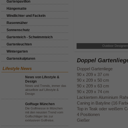
Gartenpavillon
Hängematte
Windlichter und Fackeln
Rasenmäher
Sonnenschutz
Gartenteich - Schwimmteich
Gartenleuchten
Outdoor Designer
Wintergarten
Gartenskulpturen
Doppel Gartenlieg
Lifestyle News
Doppel Gartenliege
90 x 209 x 37 cm
News von Lifestyle &
90 x 209 x 50 cm
Design
90 x 209 x 63 cm
News und Trends, immer das
aktuellste auf Lifestyle &
90 x 209 x 74 cm
Design
Lackiertem Aluminium Rah
Caning in Batyline (16 Farb
Golftage München
Top in Teak oder weißem C
Die Golfmesse in München
mit den neusten Trend vom
4 Positionen
Golfschläger bis zur
Gießer
exklusiven Golfreise.