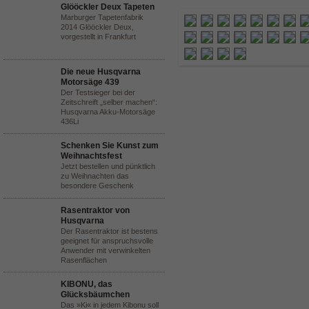
Glööckler Deux Tapeten
Marburger Tapetenfabrik
2014 Glööckler Deux,
vorgestellt in Frankfurt
Die neue Husqvarna
Motorsäge 439
Der Testsieger bei der
Zeitschreift „selber machen“:
Husqvarna Akku-Motorsäge
436Li
Schenken Sie Kunst zum
Weihnachtsfest
Jetzt bestellen und pünktlich
zu Weihnachten das
besondere Geschenk
Rasentraktor von
Husqvarna
Der Rasentraktor ist bestens
geeignet für anspruchsvolle
Anwender mit verwinkelten
Rasenflächen
KIBONU, das
Glücksbäumchen
Das »Ki« in jedem Kibonu soll