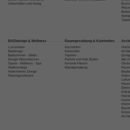
Zeitschriften und Verlag
Bronz
Plisse
Bettw
Spiege
Teppi
BADdesign & Wellness
Raumgestaltung & Kaminofen
Arch
Luxusbäder
Kachelofen
Holzh
Baddesign
Kaminofen
Archi
Badezimmer - Bäder
Tapeten
Desig
Design Waschbecken
Parkett und Holz Boden
Alte 
Sauna - Wellness - Spa
Keramik Fliesen
Ökoh
Wellnessliege
Wandgestaltung
Passi
Hotel Interior Design
Baubio
Planungssoftware
Solar
Lüftu
Haust
Elekt
Entka
Heizt
Gashe
Holzh
Baumh
Innena
Archit