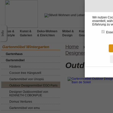
Wir nutzen Coo
essentiell, wä
Erfahrung zu v
Luxus &
Kunst &
Deko-Wohnen
Möbel &
Küchen &
BADdesig
Essen
Lifestyle
Galerien
& Einrichten
Design
Gourmet
& Wellnes
Home
»
Gartenmöb
Gartenmöbel Wintergarten
Designermöbel EGO 
Gartenhaus
Gartenmöbel
Outdoor De
Hästens
Cocoon tree Hängezelt
Gartenmöbel von Unopiú
Outdoor Designermöbel EGO Paris
Designer Outdoormöbel von
KENNETH COBONPUE
Domus Ventures
Gartenmöbel von emu