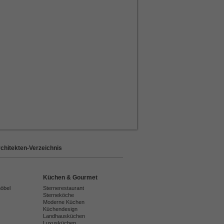
chitekten-Verzeichnis
Küchen & Gourmet
möbel
Sternerestaurant
Sterneköche
Moderne Küchen
Küchendesign
Landhausküchen
Luxusküchen