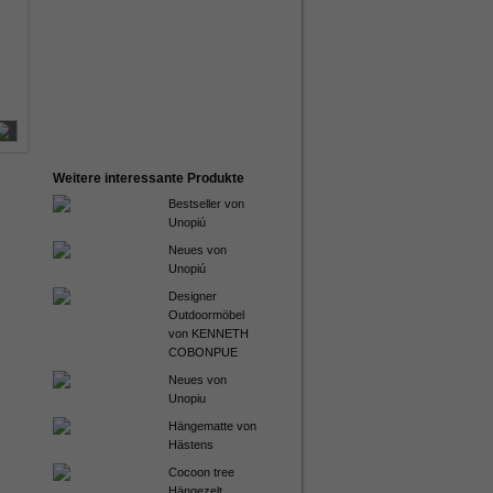
Weitere interessante Produkte
Bestseller von
Unopiú
Neues von
Unopiú
Designer
Outdoormöbel
von KENNETH
COBONPUE
Neues von
Unopiu
Hängematte von
Hästens
Cocoon tree
Hängezelt