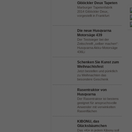
Glööckler Deux Tapeten
Marburger Tapetenfabrik
2014 Glööckler Deux,
vorgestellt in Frankfurt
Die neue Husqvarna
Motorsäge 439
Der Testsieger bei der
Zeitschreift „selber machen“:
Husqvarna Akku-Motorsäge
436Li
Schenken Sie Kunst zum
Weihnachtsfest
Jetzt bestellen und pünktlich
zu Weihnachten das
besondere Geschenk
Rasentraktor von
Husqvarna
Der Rasentraktor ist bestens
geeignet für anspruchsvolle
Anwender mit verwinkelten
Rasenflächen
KIBONU, das
Glücksbäumchen
Das »Ki« in jedem Kibonu soll