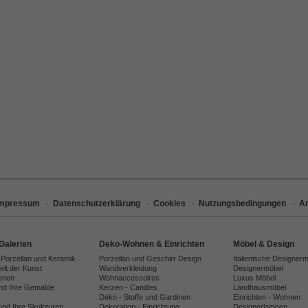
Impressum
·
Datenschutzerklärung
·
Cookies
·
Nutzungsbedingungen
·
Ar
Galerien
Deko-Wohnen & Einrichten
Möbel & Design
 Porzellan und Keramik
Porzellan und Geschirr Design
Italienische Designer
lt der Kunst
Wandverkleidung
Designermöbel
erien
Wohnaccessoires
Luxus Möbel
und Ihre Gemälde
Kerzen - Candles
Landhausmöbel
Deko - Stoffe und Gardinen
Einrichten - Wohnen
und Ihre Skulpturen
Dekoration - Einrichtung
Designerlampen