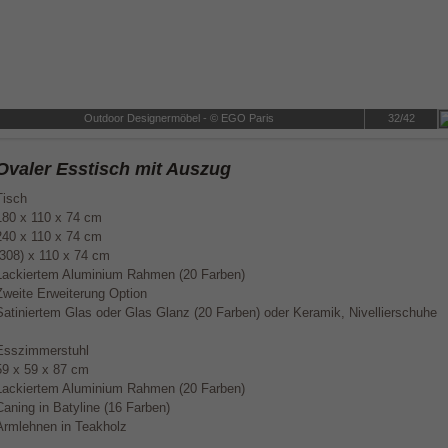
Outdoor Designermöbel - © EGO Paris
32/42
Ovaler Esstisch mit Auszug
Tisch
180 x 110 x 74 cm
240 x 110 x 74 cm
(308) x 110 x 74 cm
Lackiertem Aluminium Rahmen (20 Farben)
Zweite Erweiterung Option
Satiniertem Glas oder Glas Glanz (20 Farben) oder Keramik, Nivellierschuhe
Esszimmerstuhl
59 x 59 x 87 cm
Lackiertem Aluminium Rahmen (20 Farben)
Caning in Batyline (16 Farben)
Armlehnen in Teakholz