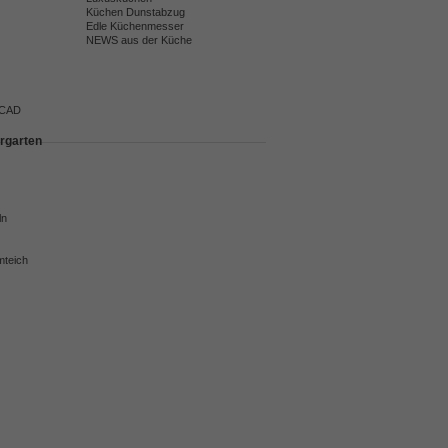
Küchen Dunstabzug
Edle Küchenmesser
NEWS aus der Küche
 CAD
rgarten
ln
mteich