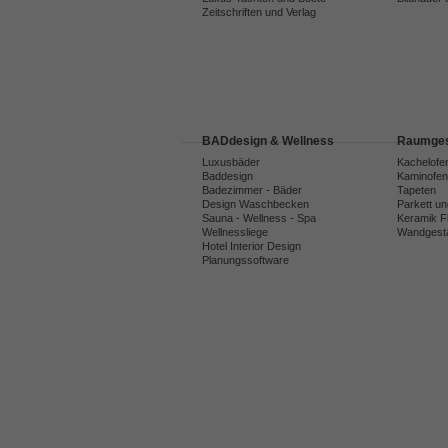
Zeitschriften und Verlag
BADdesign & Wellness
Raumges
Luxusbäder
Kachelofe
Baddesign
Kaminofen
Badezimmer - Bäder
Tapeten
Design Waschbecken
Parkett u
Sauna - Wellness - Spa
Keramik F
Wellnessliege
Wandgesta
Hotel Interior Design
Planungssoftware