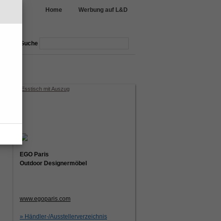
Home
Werbung auf L&D
Suche
nmöbel
garten
»
Ovaler Esstisch mit Auszug
EGO Paris
Outdoor Designermöbel
www.egoparis.com
» Händler-/Ausstellerverzeichnis