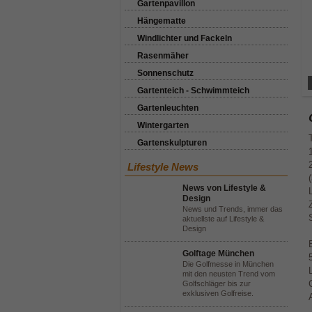
Gartenpavillon
Hängematte
Windlichter und Fackeln
Rasenmäher
Sonnenschutz
Gartenteich - Schwimmteich
Gartenleuchten
Wintergarten
Gartenskulpturen
Lifestyle News
News von Lifestyle &
Design
News und Trends, immer das
aktuellste auf Lifestyle &
Design
Golftage München
Die Golfmesse in München
mit den neusten Trend vom
Golfschläger bis zur
exklusiven Golfreise.