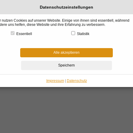
Datenschutzeinstellungen
r nutzen Cookies auf unserer Website. Einige von ihnen sind essentiell, während
dere uns helfen, diese Website und ihre Erfahrung zu verbessern.
Essentiell
Statistik
l &
Küchen &
BADdesign
Raumgestaltung
Architektur &
Garte
gn
Gourmet
& Wellness
& Kaminofen
Haus Bauen
Winter
Alle akzeptieren
me
»
Gartenmöbel Wintergarten
»
Gartenmöbel
»
Outdoor Designermöbel EGO Paris
utdoor Designermöbel EGO Paris
Impressum
|
Datenschutz