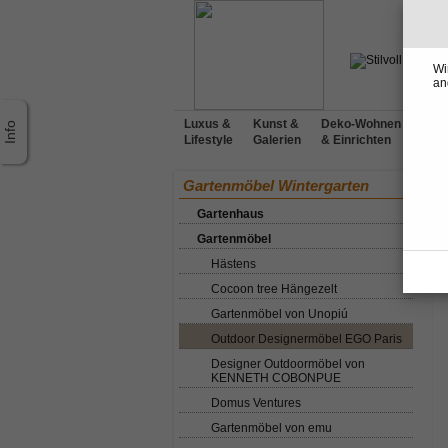
Wi
an
Luxus &
Kunst &
Deko-Wohnen
Möbe
Lifestyle
Galerien
& Einrichten
Desi
Ho
Gartenmöbel Wintergarten
Gartenhaus
O
Gartenmöbel
Hästens
Cocoon tree Hängezelt
Gartenmöbel von Unopiú
Outdoor Designermöbel EGO Paris
Designer Outdoormöbel von
KENNETH COBONPUE
Domus Ventures
Gartenmöbel von emu