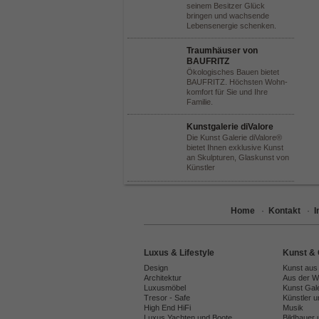
seinem Besitzer Glück
bringen und wachsende
Lebensenergie schenken.
Traumhäuser von
BAUFRITZ
Ökologisches Bauen bietet
BAUFRITZ. Höchsten Wohn-
komfort für Sie und Ihre
Familie.
Kunstgalerie diValore
Die Kunst Galerie diValore®
bietet Ihnen exklusive Kunst
an Skulpturen, Glaskunst von
Künstler
Home
·
Kontakt
·
Luxus & Lifestyle
Kunst & 
Design
Kunst aus
Architektur
Aus der We
Luxusmöbel
Kunst Gal
Tresor - Safe
Künstler 
High End HiFi
Musik
Luxus Yachten und Boote
Bildhauer 