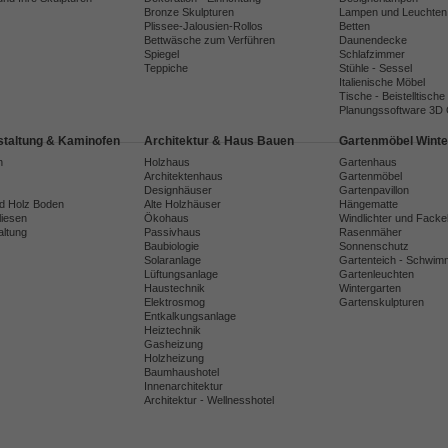
Bronze Skulpturen
Lampen und Leuchten
Plissee-Jalousien-Rollos
Betten
Bettwäsche zum Verführen
Daunendecke
Spiegel
Schlafzimmer
Teppiche
Stühle - Sessel
Italienische Möbel
Tische - Beistelltische
Planungssoftware 3D
taltung & Kaminofen
Architektur & Haus Bauen
Gartenmöbel Winte
n
Holzhaus
Gartenhaus
Architektenhaus
Gartenmöbel
Designhäuser
Gartenpavillon
nd Holz Boden
Alte Holzhäuser
Hängematte
liesen
Ökohaus
Windlichter und Facke
ltung
Passivhaus
Rasenmäher
Baubiologie
Sonnenschutz
Solaranlage
Gartenteich - Schwim
Lüftungsanlage
Gartenleuchten
Haustechnik
Wintergarten
Elektrosmog
Gartenskulpturen
Entkalkungsanlage
Heiztechnik
Gasheizung
Holzheizung
Baumhaushotel
Innenarchitektur
Architektur - Wellnesshotel