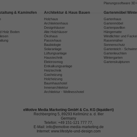
Planungssoftware 3D
taltung & Kaminofen
Architektur & Haus Bauen
Gartenmöbel Winte
n
Holzhaus
Gartenhaus
Architektenhaus
Gartenmöbel
Designhäuser
Gartenpavillon
nd Holz Boden
Alte Holzhäuser
Hängematte
liesen
Ökohaus
Windlichter und Facke
ltung
Passivhaus
Rasenmäher
Baubiologie
Sonnenschutz
Solaranlage
Gartenteich - Schwim
Lüftungsanlage
Gartenleuchten
Haustechnik
Wintergarten
Elektrosmog
Gartenskulpturen
Entkalkungsanlage
Heiztechnik
Gasheizung
Holzheizung
Baumhaushotel
Innenarchitektur
Architektur - Wellnesshotel
eMotive Media Marketing GmbH & Co. KG (liquidiert)
Rechbergring 5, 89293 Kellmünz a. d. Iller
Germany
Telefon: +49 151-121 777 77,
E-Mail: info@emotive-media-marketing.de
Internet: www.lifestyle-und-design.com