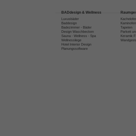
BADdesign & Wellness
Raumges
Luxusbäder
Kachelofe
Baddesign
Kaminofen
Badezimmer - Bäder
Tapeten
Design Waschbecken
Parkett u
Sauna - Wellness - Spa
Keramik F
Wellnessliege
Wandgesta
Hotel Interior Design
Planungssoftware