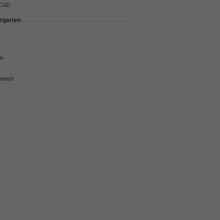
 CAD
rgarten
ln
mteich