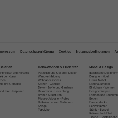
Impressum
·
Datenschutzerklärung
·
Cookies
·
Nutzungsbedingungen
·
Ar
Galerien
Deko-Wohnen & Einrichten
Möbel & Design
 Porzellan und Keramik
Porzellan und Geschirr Design
Italienische Designer
lt der Kunst
Wandverkleidung
Designermöbel
erien
Wohnaccessoires
Luxus Möbel
und Ihre Gemälde
Kerzen - Candles
Landhausmöbel
Deko - Stoffe und Gardinen
Einrichten - Wohnen
und Ihre Skulpturen
Dekoration - Einrichtung
Designerlampen
Bronze Skulpturen
Lampen und Leuchten
Plissee-Jalousien-Rollos
Betten
Bettwäsche zum Verführen
Daunendecke
Spiegel
Schlafzimmer
Teppiche
Stühle - Sessel
Italienische Möbel
Tische - Beistelltische