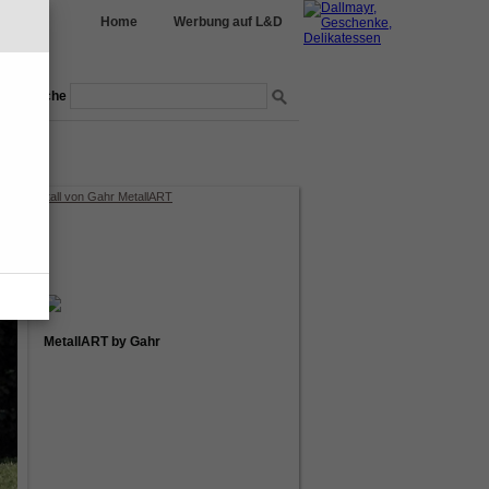
Home
Werbung auf L&D
Suche
nmöbel
garten
ulptur Metall von Gahr MetallART
MetallART by Gahr
Anfrage zu diesem Produkt