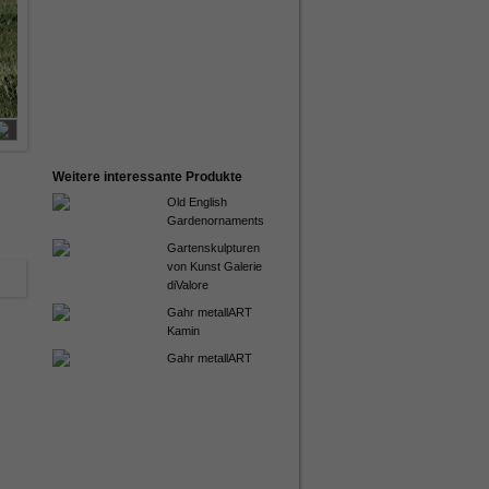
Weitere interessante Produkte
Old English
Gardenornaments
Gartenskulpturen
von Kunst Galerie
diValore
Gahr metallART
Kamin
Gahr metallART