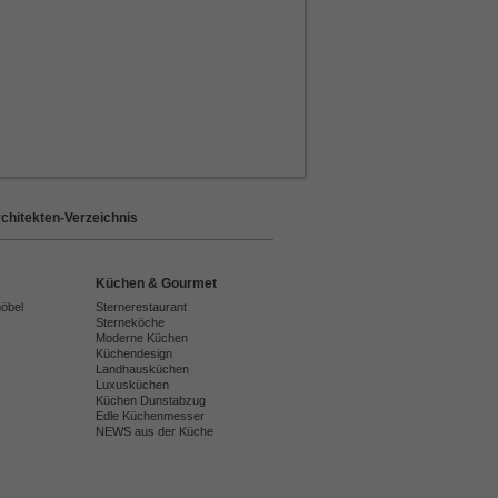
chitekten-Verzeichnis
Küchen & Gourmet
möbel
Sternerestaurant
Sterneköche
Moderne Küchen
Küchendesign
Landhausküchen
Luxusküchen
Küchen Dunstabzug
Edle Küchenmesser
NEWS aus der Küche