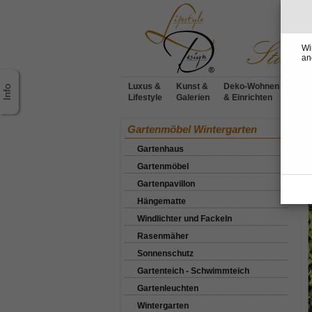
Wi
an
Luxus &
Kunst &
Deko-Wohnen
Möbe
Lifestyle
Galerien
& Einrichten
Desi
Ho
Gartenmöbel Wintergarten
Gartenhaus
K
Gartenmöbel
Gartenpavillon
Hängematte
Windlichter und Fackeln
Rasenmäher
Sonnenschutz
Gartenteich - Schwimmteich
Gartenleuchten
Wintergarten