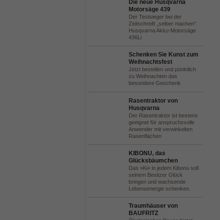
Die neue Husqvarna
Motorsäge 439
Der Testsieger bei der
Zeitschreift „selber machen“:
Husqvarna Akku-Motorsäge
436Li
Schenken Sie Kunst zum
Weihnachtsfest
Jetzt bestellen und pünktlich
zu Weihnachten das
besondere Geschenk
Rasentraktor von
Husqvarna
Der Rasentraktor ist bestens
geeignet für anspruchsvolle
Anwender mit verwinkelten
Rasenflächen
KIBONU, das
Glücksbäumchen
Das »Ki« in jedem Kibonu soll
seinem Besitzer Glück
bringen und wachsende
Lebensenergie schenken.
Traumhäuser von
BAUFRITZ