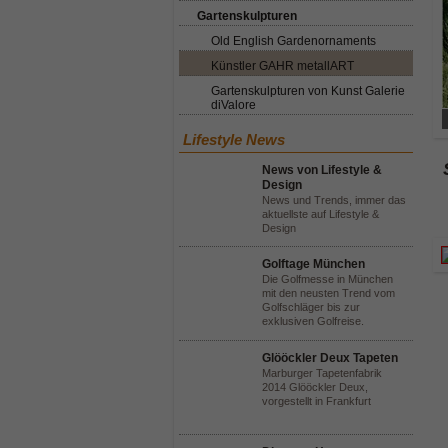
Gartenskulpturen
Old English Gardenornaments
Künstler GAHR metallART
Gartenskulpturen von Kunst Galerie
diValore
Lifestyle News
News von Lifestyle &
Design
News und Trends, immer das
aktuellste auf Lifestyle &
Design
Golftage München
Die Golfmesse in München
mit den neusten Trend vom
Golfschläger bis zur
exklusiven Golfreise.
Glööckler Deux Tapeten
Marburger Tapetenfabrik
2014 Glööckler Deux,
vorgestellt in Frankfurt