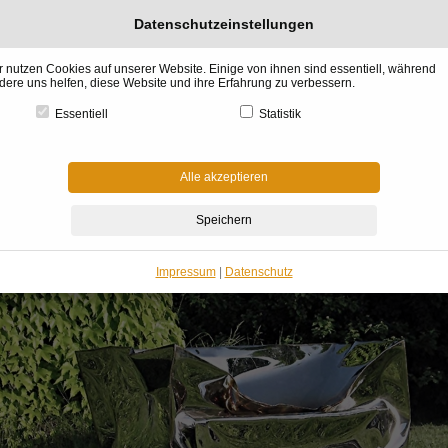
Datenschutzeinstellungen
r nutzen Cookies auf unserer Website. Einige von ihnen sind essentiell, während
dere uns helfen, diese Website und ihre Erfahrung zu verbessern.
Essentiell
Statistik
l &
Küchen &
BADdesign
Raumgestaltung
Architektur &
Garte
gn
Gourmet
& Wellness
& Kaminofen
Haus Bauen
Winter
Alle akzeptieren
me
»
Gartenmöbel Wintergarten
»
Gartenskulpturen
»
Künstler GAHR metallART
»
Sk
ünstler GAHR metallART
Impressum
|
Datenschutz