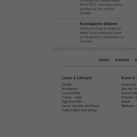
Ökologisches Bauen bietet
BAUFRITZ. Höchsten Wohn-
komfort für Sie und Ihre
Familie.
Kunstgalerie diValore
Die Kunst Galerie diValore®
bietet Ihnen exklusive Kunst
an Skulpturen, Glaskunst von
Künstler
Home
·
Kontakt
·
Luxus & Lifestyle
Kunst & 
Design
Kunst aus
Architektur
Aus der We
Luxusmöbel
Kunst Gal
Tresor - Safe
Künstler 
High End HiFi
Musik
Luxus Yachten und Boote
Bildhauer 
Zeitschriften und Verlag