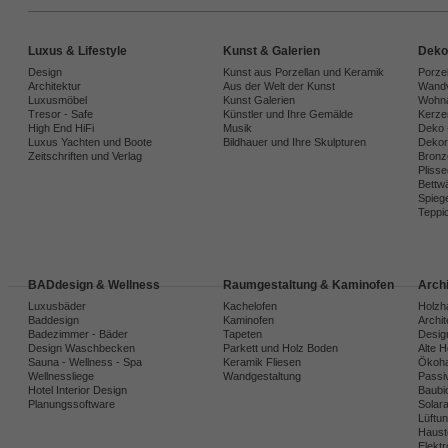
Luxus & Lifestyle
Kunst & Galerien
Deko
Design
Kunst aus Porzellan und Keramik
Porze
Architektur
Aus der Welt der Kunst
Wandv
Luxusmöbel
Kunst Galerien
Wohna
Tresor - Safe
Künstler und Ihre Gemälde
Kerze
High End HiFi
Musik
Deko 
Luxus Yachten und Boote
Bildhauer und Ihre Skulpturen
Dekora
Zeitschriften und Verlag
Bronz
Plisse
Bettw
Spiege
Teppi
BADdesign & Wellness
Raumgestaltung & Kaminofen
Arch
Luxusbäder
Kachelofen
Holzh
Baddesign
Kaminofen
Archi
Badezimmer - Bäder
Tapeten
Desig
Design Waschbecken
Parkett und Holz Boden
Alte 
Sauna - Wellness - Spa
Keramik Fliesen
Ökoh
Wellnessliege
Wandgestaltung
Passi
Hotel Interior Design
Baubio
Planungssoftware
Solar
Lüftu
Haust
Elekt