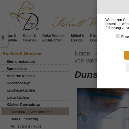
Wir nutzen Coo
essentiell, wä
Erfahrung zu v
Luxus &
Kunst &
Deko-Wohnen
Möbel &
Küchen &
BADdesig
Essen
Lifestyle
Galerien
& Einrichten
Design
Gourmet
& Wellnes
Home
»
Küchen &
Küchen & Gourmet
von Valcucine
»
Küc
Sternerestaurant
Sterneköche
Dunstabzug 
Moderne Küchen
Küchendesign
Landhausküchen
Luxusküchen
Küchen Dunstabzug
Dunstabzug von Valcucine
Bora Dunstabzug
Air Tec Dunsthaube