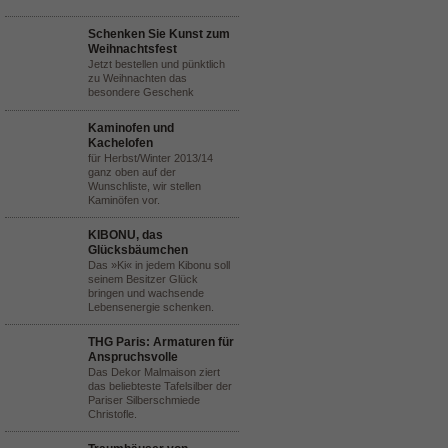
Schenken Sie Kunst zum
Weihnachtsfest
Jetzt bestellen und pünktlich
zu Weihnachten das
besondere Geschenk
Kaminofen und
Kachelofen
für Herbst/Winter 2013/14
ganz oben auf der
Wunschliste, wir stellen
Kaminöfen vor.
KIBONU, das
Glücksbäumchen
Das »Ki« in jedem Kibonu soll
seinem Besitzer Glück
bringen und wachsende
Lebensenergie schenken.
THG Paris: Armaturen für
Anspruchsvolle
Das Dekor Malmaison ziert
das beliebteste Tafelsilber der
Pariser Silberschmiede
Christofle.