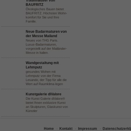
Traumhäuser von
BAUFRITZ
Ökologisches Bauen bietet
BAUFRITZ. Höchsten Wohn-
komfort für Sie und Ihre
Familie.
Neue Badarmaturen von
der Messe Mailand
Neues von THG Paris.
Luxus-Badarmaturen,
vorgestellt auf der Mailänder-
Messe in Italien.
Wandgestaltung mit
Lehmputz
gesundes Wohen mit
Lehmputz von der Firma
Lesando, der Tipp für alle die
Wert auf Raumklima legen
Kunstgalerie diValore
Die Kunst Galerie diValore®
bietet Ihnen exklusive Kunst
an Skulpturen, Glaskunst von
Künstler
Home
·
Kontakt
·
Impressum
·
Datenschutzerkl