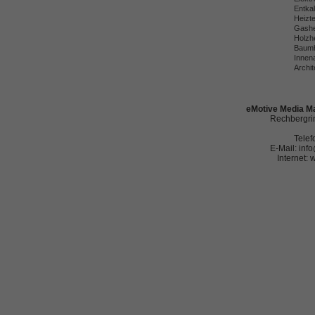
Entka
Heizt
Gashe
Holzh
Baumh
Innena
Archit
eMotive Media Ma
Rechbergrin
Telef
E-Mail: in
Internet: