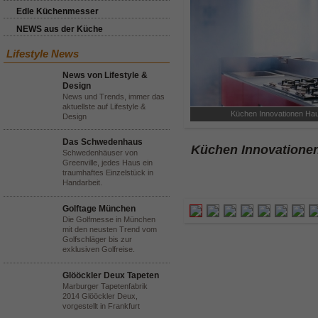
Edle Küchenmesser
NEWS aus der Küche
Lifestyle News
News von Lifestyle &
Design
News und Trends, immer das
aktuellste auf Lifestyle &
Küchen Innovationen Haub
Design
Das Schwedenhaus
Küchen Innovationen
Schwedenhäuser von
Greenville, jedes Haus ein
traumhaftes Einzelstück in
Handarbeit.
Golftage München
Die Golfmesse in München
mit den neusten Trend vom
Golfschläger bis zur
exklusiven Golfreise.
Glööckler Deux Tapeten
Marburger Tapetenfabrik
2014 Glööckler Deux,
vorgestellt in Frankfurt