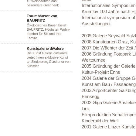
zu Weihnachten das
Internationales Symposium
besondere Geschenk
Krumlov 100 Jahre nach Eg
Traumhäuser von
International symposium of 
BAUFRITZ
Ausstellungen:
Ökologisches Bauen bietet
BAUFRITZ. Höchsten Wohn-
komfort für Sie und Ihre
2009 Galerie Seywald Salz
Familie.
2008 Kunstgarten Graz, Ku
2007 Die Wächter der Zeit 
Kunstgalerie diValore
Die Kunst Galerie diValore®
2006 Gründung Fotopark Lin
bietet Ihnen exklusive Kunst
Welttournee
an Skulpturen, Glaskunst von
2005 Gründung der Galerie A
Künstler
Kultur-Projekt Enns
2004 Galerie der Gruppe Ge
Kunst am Bau / Fassadenge
2003 Airportcenter Salzbur
Ennsegg
2002 Giga Galerie Ansfelde
Linz
Filmproduktion Schattenpe
Kinderbild der Welt
2001 Galerie Linzer Kunstc