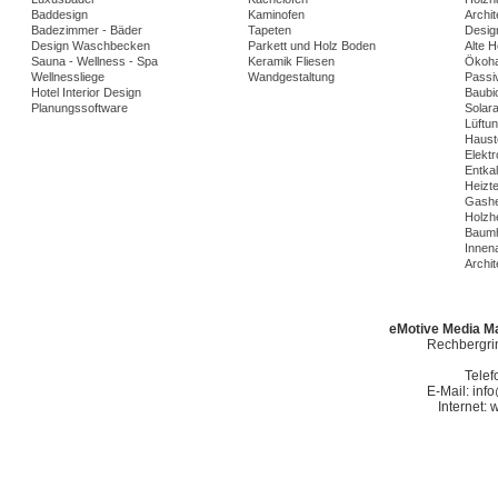
Baddesign
Kaminofen
Archi
Badezimmer - Bäder
Tapeten
Desig
Design Waschbecken
Parkett und Holz Boden
Alte 
Sauna - Wellness - Spa
Keramik Fliesen
Ökoh
Wellnessliege
Wandgestaltung
Passi
Hotel Interior Design
Baubio
Planungssoftware
Solar
Lüftu
Haust
Elekt
Entka
Heizt
Gashe
Holzh
Baumh
Innena
Archit
eMotive Media Ma
Rechbergrin
Telef
E-Mail: in
Internet: