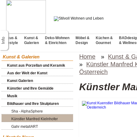
Luxus &
Kunst &
Deko-Wohnen
Möbel &
Küchen &
BADdesig
Lifestyle
Galerien
& Einrichten
Design
Gourmet
& Wellnes
Home
»
Kunst & Ga
Kunst & Galerien
»
Künstler Manfred K
Kunst aus Porzellan und Keramik
Österreich
Aus der Welt der Kunst
Kunst Galerien
Künstler Ma
Künstler und Ihre Gemälde
Musik
Bildhauer und Ihre Skulpturen
Sha - AlphaSphere
Künstler Manfred Kielnhofer
Gahr metallART