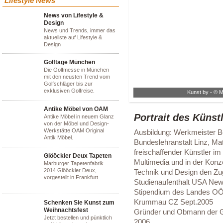
Lifestyle News
News von Lifestyle &
Design
News und Trends, immer das
aktuellste auf Lifestyle &
Design
Golftage München
Die Golfmesse in München
mit den neusten Trend vom
Golfschläger bis zur
exklusiven Golfreise.
Kunst by - © M
Antike Möbel von OAM
Portrait des Künst
Antike Möbel in neuem Glanz
von der Möbel und Design-
Werkstätte OAM Original
Ausbildung: Werkmeister B
Antik Möbel.
Bundeslehranstalt Linz, Mat
freischaffender Künstler im 
Glööckler Deux Tapeten
Multimedia und in der Konze
Marburger Tapetenfabrik
2014 Glööckler Deux,
Technik und Design den Zug
vorgestellt in Frankfurt
Studienaufenthalt USA New
Stipendium des Landes OÖ:
Krummau CZ Sept.2005
Schenken Sie Kunst zum
Weihnachtsfest
Gründer und Obmann der Gal
Jetzt bestellen und pünktlich
2006