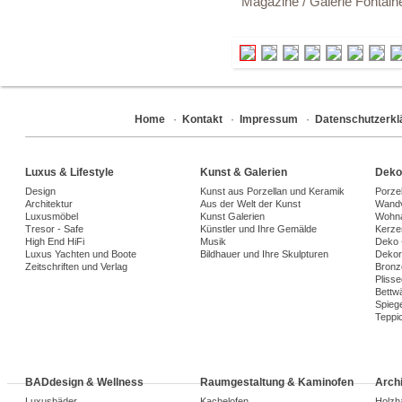
Magazine / Galerie Fontaine
Home
·
Kontakt
·
Impressum
·
Datenschutzerkl
Luxus & Lifestyle
Kunst & Galerien
Deko
Design
Kunst aus Porzellan und Keramik
Porze
Architektur
Aus der Welt der Kunst
Wandv
Luxusmöbel
Kunst Galerien
Wohna
Tresor - Safe
Künstler und Ihre Gemälde
Kerze
High End HiFi
Musik
Deko 
Luxus Yachten und Boote
Bildhauer und Ihre Skulpturen
Dekora
Zeitschriften und Verlag
Bronz
Plisse
Bettw
Spiege
Teppi
BADdesign & Wellness
Raumgestaltung & Kaminofen
Arch
Luxusbäder
Kachelofen
Holzh