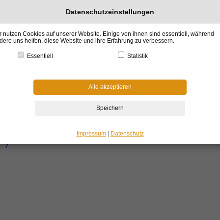
Datenschutzeinstellungen
r nutzen Cookies auf unserer Website. Einige von ihnen sind essentiell, während
dere uns helfen, diese Website und ihre Erfahrung zu verbessern.
Essentiell
Statistik
l &
Küchen &
BADdesign
Raumgestaltung
Architektur &
Garte
gn
Gourmet
& Wellness
& Kaminofen
Haus Bauen
Winter
Alle akzeptieren
me
»
Kunst & Galerien
»
Bildhauer und Ihre Skulpturen
»
Sha - AlphaSphere
»
Die Alph
nne
ha - AlphaSphere
Impressum
|
Datenschutz