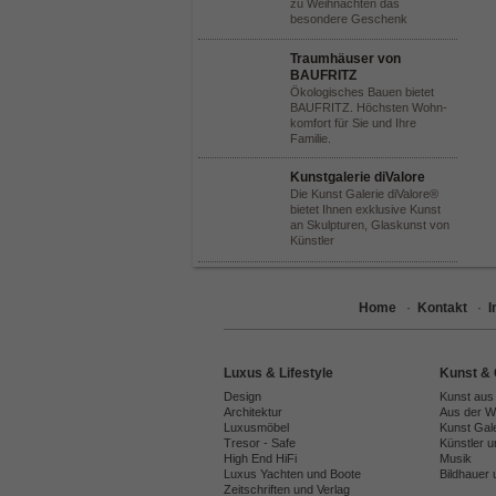
zu Weihnachten das
besondere Geschenk
Traumhäuser von
BAUFRITZ
Ökologisches Bauen bietet
BAUFRITZ. Höchsten Wohn-
komfort für Sie und Ihre
Familie.
Kunstgalerie diValore
Die Kunst Galerie diValore®
bietet Ihnen exklusive Kunst
an Skulpturen, Glaskunst von
Künstler
Home
·
Kontakt
·
Luxus & Lifestyle
Kunst & 
Design
Kunst aus
Architektur
Aus der We
Luxusmöbel
Kunst Gal
Tresor - Safe
Künstler 
High End HiFi
Musik
Luxus Yachten und Boote
Bildhauer 
Zeitschriften und Verlag