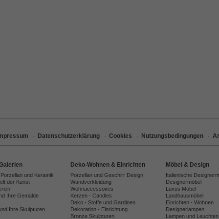
Impressum
·
Datenschutzerklärung
·
Cookies
·
Nutzungsbedingungen
·
Ar
Galerien
Deko-Wohnen & Einrichten
Möbel & Design
 Porzellan und Keramik
Porzellan und Geschirr Design
Italienische Designer
lt der Kunst
Wandverkleidung
Designermöbel
erien
Wohnaccessoires
Luxus Möbel
und Ihre Gemälde
Kerzen - Candles
Landhausmöbel
Deko - Stoffe und Gardinen
Einrichten - Wohnen
und Ihre Skulpturen
Dekoration - Einrichtung
Designerlampen
Bronze Skulpturen
Lampen und Leuchten