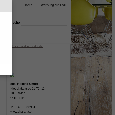
Home
Werbung auf L&D
Suche
nmöbel
garten
aSphere aktiviert und verbindet die
sha. Holding GmbH
Kleeblattgasse 11 Tür 11
1010 Wien
Österreich
Tel. +43 1 5329811
www.sha-art.com