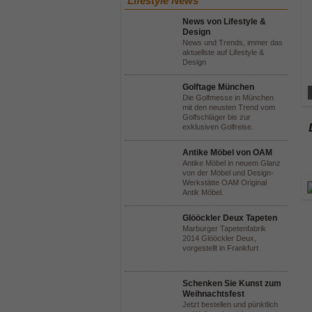
Lifestyle News
News von Lifestyle &
Design
News und Trends, immer das
aktuellste auf Lifestyle &
Design
Golftage München
Die Golfmesse in München
mit den neusten Trend vom
Golfschläger bis zur
exklusiven Golfreise.
Antike Möbel von OAM
Antike Möbel in neuem Glanz
von der Möbel und Design-
Werkstätte OAM Original
Antik Möbel.
Glööckler Deux Tapeten
Marburger Tapetenfabrik
2014 Glööckler Deux,
vorgestellt in Frankfurt
Schenken Sie Kunst zum
Weihnachtsfest
Jetzt bestellen und pünktlich