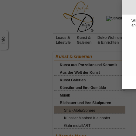
Wi
an
Luxus &
Kunst &
Deko-Wohnen
Möbe
Lifestyle
Galerien
& Einrichten
Desi
Ho
Kunst & Galerien
Si
Kunst aus Porzellan und Keramik
S
Aus der Welt der Kunst
Kunst Galerien
Künstler und Ihre Gemälde
Musik
Bildhauer und Ihre Skulpturen
Sha - AlphaSphere
Künstler Manfred Kielnhofer
Gahr metallART