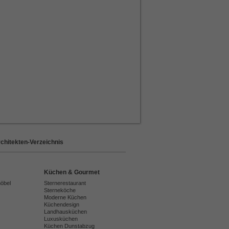
chitekten-Verzeichnis
Küchen & Gourmet
möbel
Sternerestaurant
Sterneköche
Moderne Küchen
Küchendesign
Landhausküchen
Luxusküchen
Küchen Dunstabzug