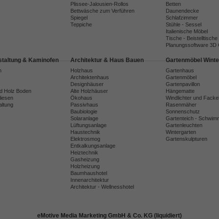
Plissee-Jalousien-Rollos
Betten
Bettwäsche zum Verführen
Daunendecke
Spiegel
Schlafzimmer
Teppiche
Stühle - Sessel
Italienische Möbel
Tische - Beistelltische
Planungssoftware 3D
taltung & Kaminofen
Architektur & Haus Bauen
Gartenmöbel Winte
n
Holzhaus
Gartenhaus
Architektenhaus
Gartenmöbel
Designhäuser
Gartenpavillon
nd Holz Boden
Alte Holzhäuser
Hängematte
liesen
Ökohaus
Windlichter und Facke
ltung
Passivhaus
Rasenmäher
Baubiologie
Sonnenschutz
Solaranlage
Gartenteich - Schwim
Lüftungsanlage
Gartenleuchten
Haustechnik
Wintergarten
Elektrosmog
Gartenskulpturen
Entkalkungsanlage
Heiztechnik
Gasheizung
Holzheizung
Baumhaushotel
Innenarchitektur
Architektur - Wellnesshotel
eMotive Media Marketing GmbH & Co. KG (liquidiert)