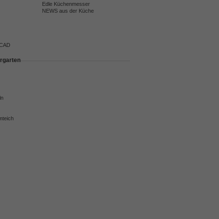
Edle Küchenmesser
NEWS aus der Küche
 CAD
rgarten
ln
mteich