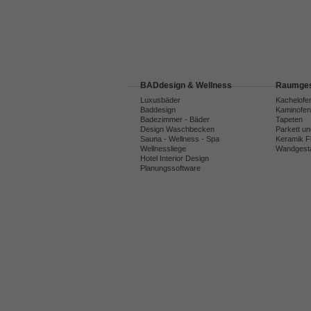
BADdesign & Wellness
Raumges
Luxusbäder
Kachelofe
Baddesign
Kaminofen
Badezimmer - Bäder
Tapeten
Design Waschbecken
Parkett u
Sauna - Wellness - Spa
Keramik F
Wellnessliege
Wandgesta
Hotel Interior Design
Planungssoftware