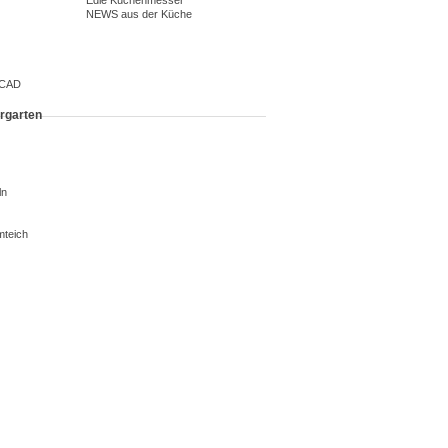
Edle Küchenmesser
NEWS aus der Küche
 CAD
rgarten
ln
mteich