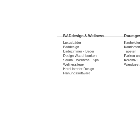
BADdesign & Wellness
Raumges
Luxusbäder
Kachelofe
Baddesign
Kaminofen
Badezimmer - Bäder
Tapeten
Design Waschbecken
Parkett u
Sauna - Wellness - Spa
Keramik F
Wellnessliege
Wandgesta
Hotel Interior Design
Planungssoftware