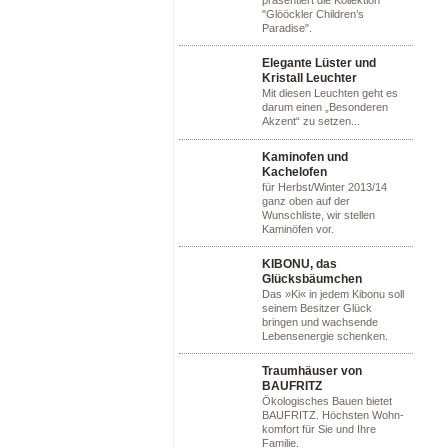
präsentiert die Kollektion
"Glööckler Children’s
Paradise".
Elegante Lüster und
Kristall Leuchter
Mit diesen Leuchten geht es
darum einen „Besonderen
Akzent“ zu setzen...
Kaminofen und
Kachelofen
für Herbst/Winter 2013/14
ganz oben auf der
Wunschliste, wir stellen
Kaminöfen vor.
KIBONU, das
Glücksbäumchen
Das »Ki« in jedem Kibonu soll
seinem Besitzer Glück
bringen und wachsende
Lebensenergie schenken.
Traumhäuser von
BAUFRITZ
Ökologisches Bauen bietet
BAUFRITZ. Höchsten Wohn-
komfort für Sie und Ihre
Familie.