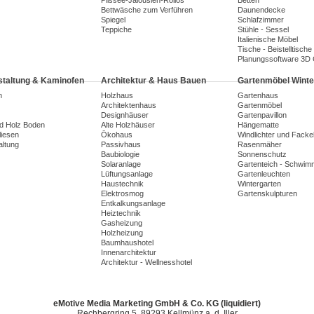
Plissee-Jalousien-Rollos
Betten
Bettwäsche zum Verführen
Daunendecke
Spiegel
Schlafzimmer
Teppiche
Stühle - Sessel
Italienische Möbel
Tische - Beistelltische
Planungssoftware 3D
taltung & Kaminofen
Architektur & Haus Bauen
Gartenmöbel Winte
n
Holzhaus
Gartenhaus
Architektenhaus
Gartenmöbel
Designhäuser
Gartenpavillon
nd Holz Boden
Alte Holzhäuser
Hängematte
liesen
Ökohaus
Windlichter und Facke
ltung
Passivhaus
Rasenmäher
Baubiologie
Sonnenschutz
Solaranlage
Gartenteich - Schwim
Lüftungsanlage
Gartenleuchten
Haustechnik
Wintergarten
Elektrosmog
Gartenskulpturen
Entkalkungsanlage
Heiztechnik
Gasheizung
Holzheizung
Baumhaushotel
Innenarchitektur
Architektur - Wellnesshotel
eMotive Media Marketing GmbH & Co. KG (liquidiert)
Rechbergring 5, 89293 Kellmünz a. d. Iller