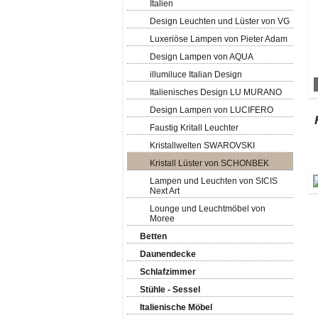
Italien
Design Leuchten und Lüster von VG
Luxeriöse Lampen von Pieter Adam
Design Lampen von AQUA
illumiluce Italian Design
Italienisches Design LU MURANO
Design Lampen von LUCIFERO
Faustig Kritall Leuchter
Kristallwelten SWAROVSKI
Kristall Lüster von SCHONBEK
Lampen und Leuchten von SICIS
Next Art
Lounge und Leuchtmöbel von
Moree
Betten
Daunendecke
Schlafzimmer
Stühle - Sessel
Italienische Möbel