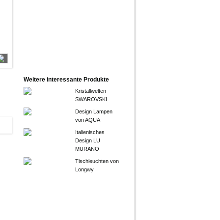
Weitere interessante Produkte
Kristallwelten
SWAROVSKI
Design Lampen
von AQUA
Italienisches
Design LU
MURANO
Tischleuchten von
Longwy