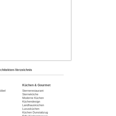
chitekten-Verzeichnis
Küchen & Gourmet
möbel
Sternerestaurant
Sterneköche
Moderne Küchen
Küchendesign
Landhausküchen
Luxusküchen
Küchen Dunstabzug