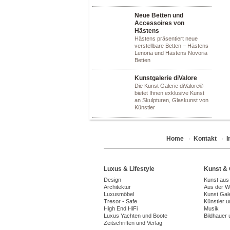
Neue Betten und
Accessoires von
Hästens
Hästens präsentiert neue
verstellbare Betten – Hästens
Lenoria und Hästens Novoria
Betten
Kunstgalerie diValore
Die Kunst Galerie diValore®
bietet Ihnen exklusive Kunst
an Skulpturen, Glaskunst von
Künstler
Home
·
Kontakt
·
Luxus & Lifestyle
Kunst & 
Design
Kunst aus
Architektur
Aus der We
Luxusmöbel
Kunst Gal
Tresor - Safe
Künstler 
High End HiFi
Musik
Luxus Yachten und Boote
Bildhauer 
Zeitschriften und Verlag