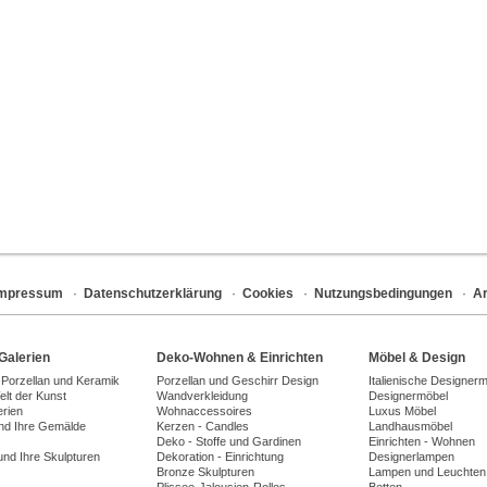
Impressum
·
Datenschutzerklärung
·
Cookies
·
Nutzungsbedingungen
·
Ar
Galerien
Deko-Wohnen & Einrichten
Möbel & Design
 Porzellan und Keramik
Porzellan und Geschirr Design
Italienische Designer
lt der Kunst
Wandverkleidung
Designermöbel
erien
Wohnaccessoires
Luxus Möbel
und Ihre Gemälde
Kerzen - Candles
Landhausmöbel
Deko - Stoffe und Gardinen
Einrichten - Wohnen
und Ihre Skulpturen
Dekoration - Einrichtung
Designerlampen
Bronze Skulpturen
Lampen und Leuchten