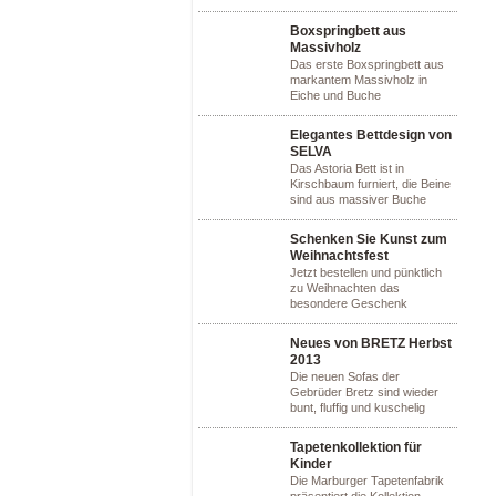
Boxspringbett aus
Massivholz
Das erste Boxspringbett aus
markantem Massivholz in
Eiche und Buche
Elegantes Bettdesign von
SELVA
Das Astoria Bett ist in
Kirschbaum furniert, die Beine
sind aus massiver Buche
Schenken Sie Kunst zum
Weihnachtsfest
Jetzt bestellen und pünktlich
zu Weihnachten das
besondere Geschenk
Neues von BRETZ Herbst
2013
Die neuen Sofas der
Gebrüder Bretz sind wieder
bunt, fluffig und kuschelig
Tapetenkollektion für
Kinder
Die Marburger Tapetenfabrik