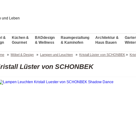
l &
Küchen &
BADdesign
Raumgestaltung
Architektur &
Garte
gn
Gourmet
& Wellness
& Kaminofen
Haus Bauen
Winter
me
»
Möbel & Design
»
Lampen und Leuchten
»
Kristall Lüster von SCHONBEK
»
Kris
ristall Lüster von SCHONBEK