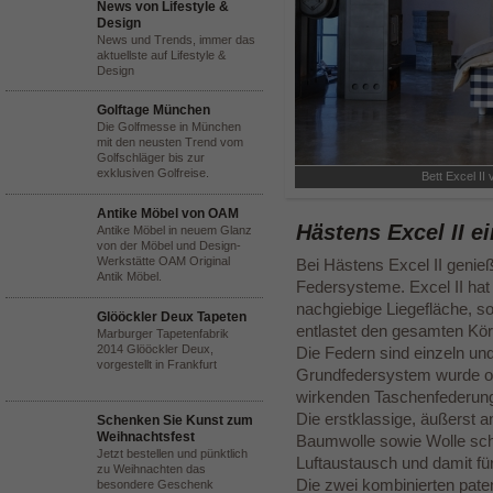
News von Lifestyle &
Design
News und Trends, immer das
aktuellste auf Lifestyle &
Design
Golftage München
Die Golfmesse in München
mit den neusten Trend vom
Golfschläger bis zur
exklusiven Golfreise.
Bett Excel II
Antike Möbel von OAM
Hästens Excel II e
Antike Möbel in neuem Glanz
von der Möbel und Design-
Werkstätte OAM Original
Bei Hästens Excel II genieß
Antik Möbel.
Federsysteme. Excel II hat
nachgiebige Liegefläche, s
Glööckler Deux Tapeten
entlastet den gesamten Kör
Marburger Tapetenfabrik
2014 Glööckler Deux,
Die Federn sind einzeln und
vorgestellt in Frankfurt
Grundfedersystem wurde opt
wirkenden Taschenfederun
Die erstklassige, äußerst 
Schenken Sie Kunst zum
Weihnachtsfest
Baumwolle sowie Wolle schm
Jetzt bestellen und pünktlich
Luftaustausch und damit f
zu Weihnachten das
Die zwei kombinierten pat
besondere Geschenk