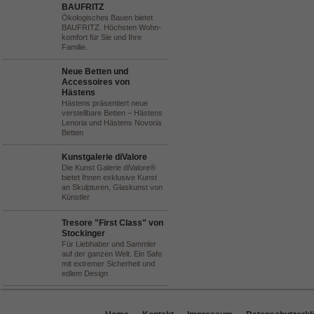
BAUFRITZ
Ökologisches Bauen bietet
BAUFRITZ. Höchsten Wohn-
komfort für Sie und Ihre
Familie.
Neue Betten und
Accessoires von
Hästens
Hästens präsentiert neue
verstellbare Betten – Hästens
Lenoria und Hästens Novoria
Betten
Kunstgalerie diValore
Die Kunst Galerie diValore®
bietet Ihnen exklusive Kunst
an Skulpturen, Glaskunst von
Künstler
Tresore "First Class" von
Stockinger
Für Liebhaber und Sammler
auf der ganzen Welt. Ein Safe
mit extremer Sicherheit und
edlem Design