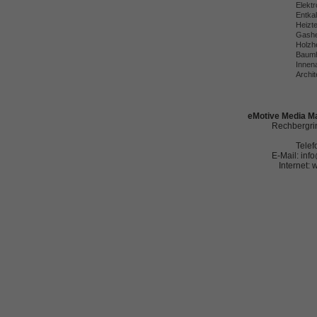
Elekt
Entka
Heizt
Gashe
Holzh
Baumh
Innena
Archit
eMotive Media Ma
Rechbergrin
Telef
E-Mail: in
Internet: