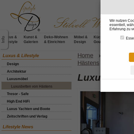
Wir nutzen Coo
essentiell, wä
Erfahrung zu v
Luxus &
Kunst &
Deko-Wohnen
Möbel &
Küchen &
BADdesig
Essen
Lifestyle
Galerien
& Einrichten
Design
Gourmet
& Wellnes
Home
»
Luxus & Li
Luxus & Lifestyle
Hästens
»
Hästens E
Design
Architektur
Luxusbette
Luxusmöbel
Luxusbetten von Hästens
Tresor - Safe
High End HiFi
Luxus Yachten und Boote
Zeitschriften und Verlag
Lifestyle News