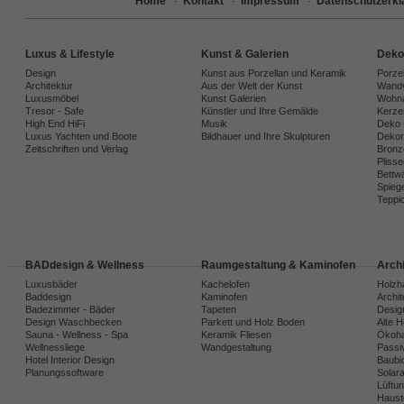
Home
·
Kontakt
·
Impressum
·
Datenschutzerkl
Luxus & Lifestyle
Kunst & Galerien
Deko
Design
Kunst aus Porzellan und Keramik
Porze
Architektur
Aus der Welt der Kunst
Wandv
Luxusmöbel
Kunst Galerien
Wohna
Tresor - Safe
Künstler und Ihre Gemälde
Kerze
High End HiFi
Musik
Deko 
Luxus Yachten und Boote
Bildhauer und Ihre Skulpturen
Dekora
Zeitschriften und Verlag
Bronz
Plisse
Bettw
Spiege
Teppi
BADdesign & Wellness
Raumgestaltung & Kaminofen
Arch
Luxusbäder
Kachelofen
Holzh
Baddesign
Kaminofen
Archi
Badezimmer - Bäder
Tapeten
Desig
Design Waschbecken
Parkett und Holz Boden
Alte 
Sauna - Wellness - Spa
Keramik Fliesen
Ökoh
Wellnessliege
Wandgestaltung
Passi
Hotel Interior Design
Baubio
Planungssoftware
Solar
Lüftu
Haust