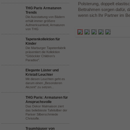
Polsterung, doppelt elastis
THG Paris Armaturen
Bettrahmen sorgen dafür, d
Trends
wenn sich Ihr Partner im Be
Die Ausstattung von Bädern
erhält immer größere
Aufmerksamkeit, Armaturen
von THG
Tapetenkollektion für
Kinder
Die Marburger Tapetenfabrik
präsentiert die Kollektion
"Glööckler Children’s
Paradise".
Elegante Lüster und
Kristall Leuchter
Mit diesen Leuchten geht es
darum einen „Besonderen
Akzent“ zu setzen...
THG Paris: Armaturen für
Anspruchsvolle
Das Dekor Malmaison ziert
das beliebteste Tafelsilber der
Pariser Silberschmiede
Christofle.
Traumhäuser von