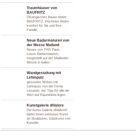
Traumhäuser von
BAUFRITZ
Ökologisches Bauen bietet
BAUFRITZ. Höchsten Wohn-
komfort für Sie und Ihre
Familie.
Neue Badarmaturen von
der Messe Mailand
Neues von THG Paris.
Luxus-Badarmaturen,
vorgestellt auf der Mailänder-
Messe in Italien.
Wandgestaltung mit
Lehmputz
gesundes Wohen mit
Lehmputz von der Firma
Lesando, der Tipp für alle die
Wert auf Raumklima legen
Kunstgalerie diValore
Die Kunst Galerie diValore®
bietet Ihnen exklusive Kunst
an Skulpturen, Glaskunst von
Künstler