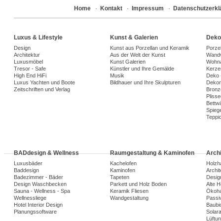
Home
·
Kontakt
·
Impressum
·
Datenschutzerkl
Luxus & Lifestyle
Kunst & Galerien
Deko
Design
Kunst aus Porzellan und Keramik
Porze
Architektur
Aus der Welt der Kunst
Wandv
Luxusmöbel
Kunst Galerien
Wohna
Tresor - Safe
Künstler und Ihre Gemälde
Kerze
High End HiFi
Musik
Deko 
Luxus Yachten und Boote
Bildhauer und Ihre Skulpturen
Dekora
Zeitschriften und Verlag
Bronz
Plisse
Bettw
Spiege
Teppi
BADdesign & Wellness
Raumgestaltung & Kaminofen
Arch
Luxusbäder
Kachelofen
Holzh
Baddesign
Kaminofen
Archi
Badezimmer - Bäder
Tapeten
Desig
Design Waschbecken
Parkett und Holz Boden
Alte 
Sauna - Wellness - Spa
Keramik Fliesen
Ökoh
Wellnessliege
Wandgestaltung
Passi
Hotel Interior Design
Baubio
Planungssoftware
Solar
Lüftu