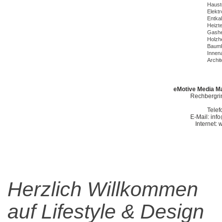
Haust
Elekt
Entka
Heizt
Gashe
Holzh
Baumh
Innena
Archit
eMotive Media Ma
Rechbergrin
Telef
E-Mail: in
Internet:
Herzlich Willkommen
auf Lifestyle & Design