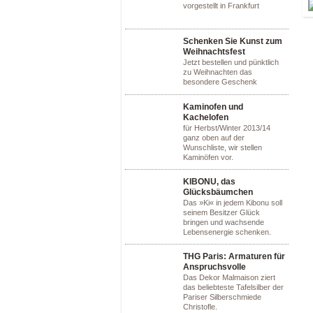
vorgestellt in Frankfurt
Schenken Sie Kunst zum
Weihnachtsfest
Jetzt bestellen und pünktlich
zu Weihnachten das
besondere Geschenk
Kaminofen und
Kachelofen
für Herbst/Winter 2013/14
ganz oben auf der
Wunschliste, wir stellen
Kaminöfen vor.
KIBONU, das
Glücksbäumchen
Das »Ki« in jedem Kibonu soll
seinem Besitzer Glück
bringen und wachsende
Lebensenergie schenken.
THG Paris: Armaturen für
Anspruchsvolle
Das Dekor Malmaison ziert
das beliebteste Tafelsilber der
Pariser Silberschmiede
Christofle.