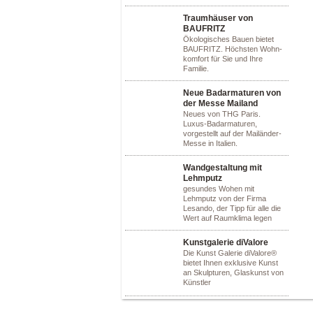
Traumhäuser von
BAUFRITZ
Ökologisches Bauen bietet
BAUFRITZ. Höchsten Wohn-
komfort für Sie und Ihre
Familie.
Neue Badarmaturen von
der Messe Mailand
Neues von THG Paris.
Luxus-Badarmaturen,
vorgestellt auf der Mailänder-
Messe in Italien.
Wandgestaltung mit
Lehmputz
gesundes Wohen mit
Lehmputz von der Firma
Lesando, der Tipp für alle die
Wert auf Raumklima legen
Kunstgalerie diValore
Die Kunst Galerie diValore®
bietet Ihnen exklusive Kunst
an Skulpturen, Glaskunst von
Künstler