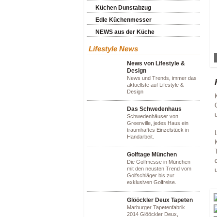
Küchen Dunstabzug
Edle Küchenmesser
NEWS aus der Küche
Lifestyle News
News von Lifestyle &
Design
News und Trends, immer das
aktuellste auf Lifestyle &
Design
Das Schwedenhaus
Schwedenhäuser von
Greenville, jedes Haus ein
traumhaftes Einzelstück in
Handarbeit.
Golftage München
Die Golfmesse in München
mit den neusten Trend vom
Golfschläger bis zur
exklusiven Golfreise.
Glööckler Deux Tapeten
Marburger Tapetenfabrik
2014 Glööckler Deux,