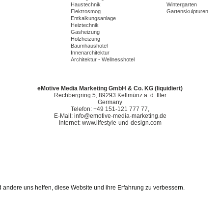
Haustechnik
Wintergarten
Elektrosmog
Gartenskulpturen
Entkalkungsanlage
Heiztechnik
Gasheizung
Holzheizung
Baumhaushotel
Innenarchitektur
Architektur - Wellnesshotel
eMotive Media Marketing GmbH & Co. KG (liquidiert)
Rechbergring 5, 89293 Kellmünz a. d. Iller
Germany
Telefon: +49 151-121 777 77,
E-Mail: info@emotive-media-marketing.de
Internet: www.lifestyle-und-design.com
d andere uns helfen, diese Website und ihre Erfahrung zu verbessern.