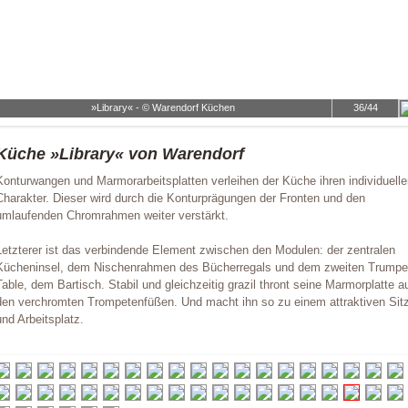
»Library« - © Warendorf Küchen
36/44
Küche »Library« von Warendorf
Konturwangen und Marmorarbeitsplatten verleihen der Küche ihren individuell
Charakter. Dieser wird durch die Konturprägungen der Fronten und den
umlaufenden Chromrahmen weiter verstärkt.
Letzterer ist das verbindende Element zwischen den Modulen: der zentralen
Kücheninsel, dem Nischenrahmen des Bücherregals und dem zweiten Trumpe
Table, dem Bartisch. Stabil und gleichzeitig grazil thront seine Marmorplatte a
den verchromten Trompetenfüßen. Und macht ihn so zu einem attraktiven Sitz
und Arbeitsplatz.