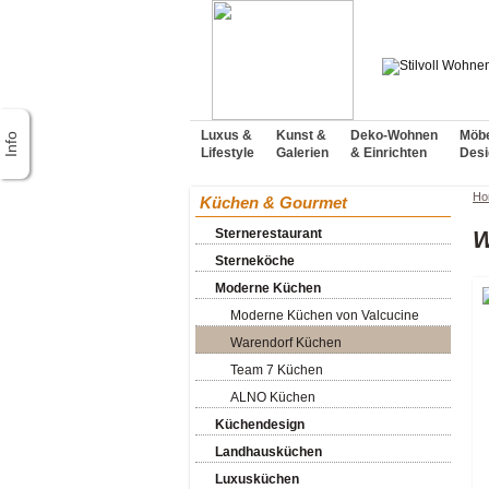
Luxus &
Kunst &
Deko-Wohnen
Möbe
Lifestyle
Galerien
& Einrichten
Desi
Ho
Küchen & Gourmet
Sternerestaurant
W
Sterneköche
Moderne Küchen
Moderne Küchen von Valcucine
Warendorf Küchen
Team 7 Küchen
ALNO Küchen
Küchendesign
Landhausküchen
Luxusküchen