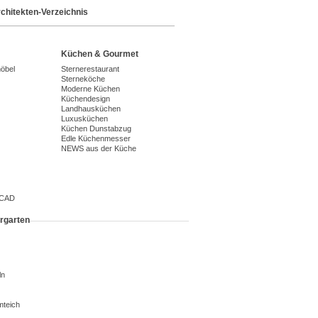
chitekten-Verzeichnis
Küchen & Gourmet
möbel
Sternerestaurant
Sterneköche
Moderne Küchen
Küchendesign
Landhausküchen
Luxusküchen
Küchen Dunstabzug
Edle Küchenmesser
NEWS aus der Küche
 CAD
rgarten
ln
mteich