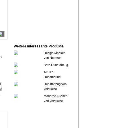
Weitere interessante Produkte
Design Messer
en
von Nesmuk
Bora Dunstabzug
Air Tec
Dunsthaube
t
Dunstabzug von
uf
Valcucine
-
Moderne Küchen
von Valcucine