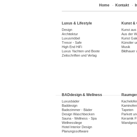
Home
·
Kontakt
·
Luxus & Lifestyle
Kunst & 
Design
Kunst aus
Architektur
Aus der We
Luxusmöbel
Kunst Gal
Tresor - Safe
Künstler 
High End HiFi
Musik
Luxus Yachten und Boote
Bildhauer 
Zeitschriften und Verlag
BADdesign & Wellness
Raumges
Luxusbäder
Kachelofe
Baddesign
Kaminofen
Badezimmer - Bäder
Tapeten
Design Waschbecken
Parkett u
Sauna - Wellness - Spa
Keramik F
Wellnessliege
Wandgesta
Hotel Interior Design
Planungssoftware