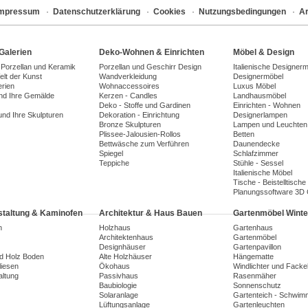
Impressum
·
Datenschutzerklärung
·
Cookies
·
Nutzungsbedingungen
·
Ar
Galerien
Deko-Wohnen & Einrichten
Möbel & Design
 Porzellan und Keramik
Porzellan und Geschirr Design
Italienische Designer
lt der Kunst
Wandverkleidung
Designermöbel
erien
Wohnaccessoires
Luxus Möbel
und Ihre Gemälde
Kerzen - Candles
Landhausmöbel
Deko - Stoffe und Gardinen
Einrichten - Wohnen
und Ihre Skulpturen
Dekoration - Einrichtung
Designerlampen
Bronze Skulpturen
Lampen und Leuchten
Plissee-Jalousien-Rollos
Betten
Bettwäsche zum Verführen
Daunendecke
Spiegel
Schlafzimmer
Teppiche
Stühle - Sessel
Italienische Möbel
Tische - Beistelltische
Planungssoftware 3D
taltung & Kaminofen
Architektur & Haus Bauen
Gartenmöbel Winte
n
Holzhaus
Gartenhaus
Architektenhaus
Gartenmöbel
Designhäuser
Gartenpavillon
nd Holz Boden
Alte Holzhäuser
Hängematte
liesen
Ökohaus
Windlichter und Facke
ltung
Passivhaus
Rasenmäher
Baubiologie
Sonnenschutz
Solaranlage
Gartenteich - Schwim
Lüftungsanlage
Gartenleuchten