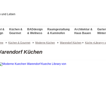
l &
Küchen &
BADdesign
Raumgestaltung
Architektur &
Garte
gn
Gourmet
& Wellness
& Kaminofen
Haus Bauen
Winter
me
»
Küchen & Gourmet
»
Moderne Küchen
»
Warendorf Küchen
»
Küche »Library« 
arendorf Küchen