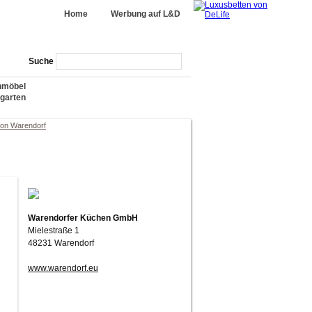
Home
Werbung auf L&D
Suche
nmöbel
garten
von Warendorf
Warendorfer Küchen GmbH
Mielestraße 1
48231 Warendorf
www.warendorf.eu