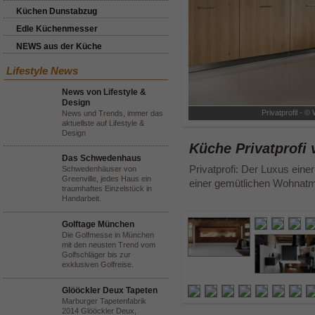
Küchen Dunstabzug
Edle Küchenmesser
NEWS aus der Küche
Lifestyle News
News von Lifestyle &
Design
Privatprofil - 
News und Trends, immer das
aktuellste auf Lifestyle &
Design
Küche Privatprofi
Das Schwedenhaus
Privatprofi: Der Luxus ein
Schwedenhäuser von
Greenville, jedes Haus ein
einer gemütlichen Wohnat
traumhaftes Einzelstück in
Handarbeit.
Golftage München
Die Golfmesse in München
mit den neusten Trend vom
Golfschläger bis zur
exklusiven Golfreise.
Glööckler Deux Tapeten
Marburger Tapetenfabrik
2014 Glööckler Deux,