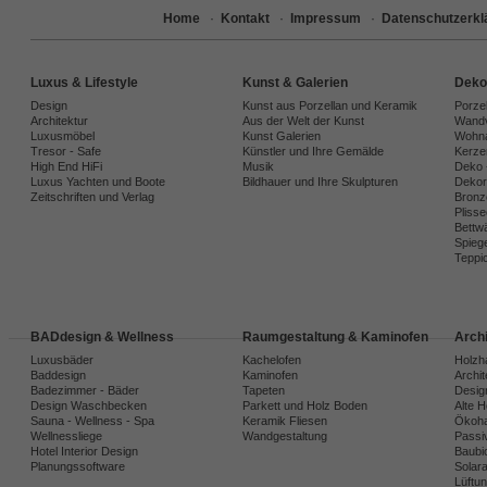
Home
·
Kontakt
·
Impressum
·
Datenschutzerkl
Luxus & Lifestyle
Kunst & Galerien
Deko
Design
Kunst aus Porzellan und Keramik
Porze
Architektur
Aus der Welt der Kunst
Wandv
Luxusmöbel
Kunst Galerien
Wohna
Tresor - Safe
Künstler und Ihre Gemälde
Kerze
High End HiFi
Musik
Deko 
Luxus Yachten und Boote
Bildhauer und Ihre Skulpturen
Dekora
Zeitschriften und Verlag
Bronz
Plisse
Bettw
Spiege
Teppi
BADdesign & Wellness
Raumgestaltung & Kaminofen
Arch
Luxusbäder
Kachelofen
Holzh
Baddesign
Kaminofen
Archi
Badezimmer - Bäder
Tapeten
Desig
Design Waschbecken
Parkett und Holz Boden
Alte 
Sauna - Wellness - Spa
Keramik Fliesen
Ökoh
Wellnessliege
Wandgestaltung
Passi
Hotel Interior Design
Baubio
Planungssoftware
Solar
Lüftu