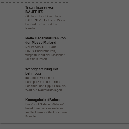
Traumhäuser von
BAUFRITZ
Ökologisches Bauen bietet
BAUFRITZ. Höchsten Wohn-
komfort für Sie und Ihre
Familie.
Neue Badarmaturen von
der Messe Mailand
Neues von THG Paris.
Luxus-Badarmaturen,
vorgestellt auf der Mailänder-
Messe in Italien.
Wandgestaltung mit
Lehmputz
gesundes Wohen mit
Lehmputz von der Firma
Lesando, der Tipp für alle die
Wert auf Raumklima legen
Kunstgalerie diValore
Die Kunst Galerie diValore®
bietet Ihnen exklusive Kunst
an Skulpturen, Glaskunst von
Künstler