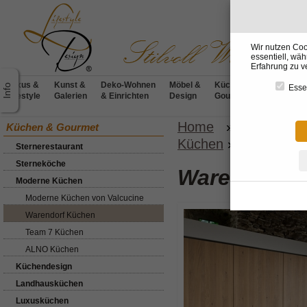
Wir nutzen Coo
essentiell, wä
Erfahrung zu v
Luxus &
Kunst &
Deko-Wohnen
Möbel &
Küchen &
BADdesig
Essen
Lifestyle
Galerien
& Einrichten
Design
Gourmet
& Wellnes
Home
»
Küchen &
Küchen & Gourmet
Küchen
»
Küche Pri
Sternerestaurant
Sterneköche
Warendorf 
Moderne Küchen
Moderne Küchen von Valcucine
Warendorf Küchen
Team 7 Küchen
ALNO Küchen
Küchendesign
Landhausküchen
Luxusküchen