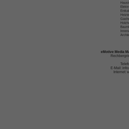
Haust
Elekt
Entka
Heizt
Gashe
Holzh
Baumh
Innena
Archit
eMotive Media Ma
Rechbergrin
Telef
E-Mail: in
Internet: