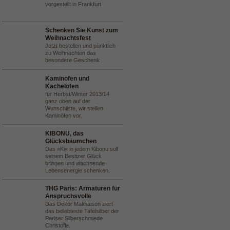
vorgestellt in Frankfurt
Schenken Sie Kunst zum
Weihnachtsfest
Jetzt bestellen und pünktlich
zu Weihnachten das
besondere Geschenk
Kaminofen und
Kachelofen
für Herbst/Winter 2013/14
ganz oben auf der
Wunschliste, wir stellen
Kaminöfen vor.
KIBONU, das
Glücksbäumchen
Das »Ki« in jedem Kibonu soll
seinem Besitzer Glück
bringen und wachsende
Lebensenergie schenken.
THG Paris: Armaturen für
Anspruchsvolle
Das Dekor Malmaison ziert
das beliebteste Tafelsilber der
Pariser Silberschmiede
Christofle.