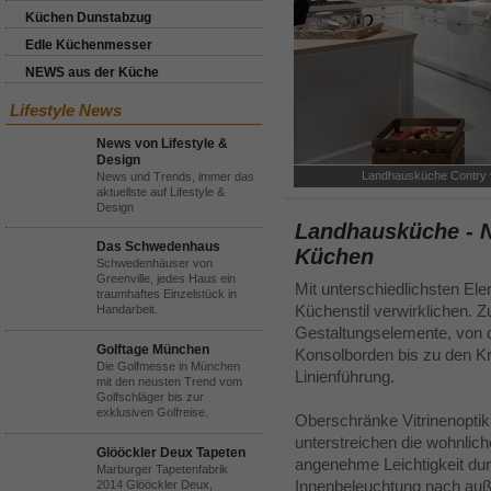
Küchen Dunstabzug
Edle Küchenmesser
NEWS aus der Küche
Lifestyle News
News von Lifestyle &
Design
Landhausküche Contry 
News und Trends, immer das
aktuellste auf Lifestyle &
Design
Landhausküche - 
Das Schwedenhaus
Küchen
Schwedenhäuser von
Greenville, jedes Haus ein
Mit unterschiedlichsten Ele
traumhaftes Einzelstück in
Küchenstil verwirklichen. 
Handarbeit.
Gestaltungselemente, von 
Golftage München
Konsolborden bis zu den Kran
Die Golfmesse in München
Linienführung.
mit den neusten Trend vom
Golfschläger bis zur
exklusiven Golfreise.
Oberschränke Vitrinenoptik
unterstreichen die wohnlich
Glööckler Deux Tapeten
angenehme Leichtigkeit dur
Marburger Tapetenfabrik
Innenbeleuchtung nach auß
2014 Glööckler Deux,