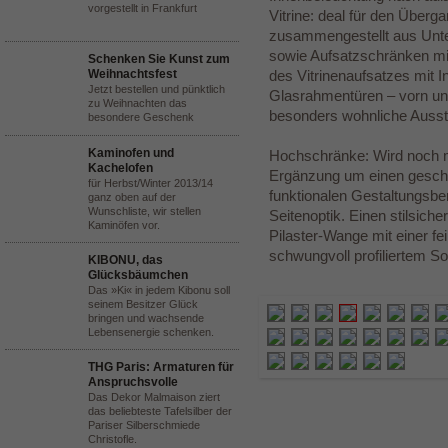
vorgestellt in Frankfurt
Vitrine: deal für den Überg
zusammengestellt aus Unt
sowie Aufsatzschränken mit
Schenken Sie Kunst zum
Weihnachtsfest
des Vitrinenaufsatzes mit I
Jetzt bestellen und pünktlich
Glasrahmentüren – vorn und 
zu Weihnachten das
besonders wohnliche Ausst
besondere Geschenk
Kaminofen und
Hochschränke: Wird noch me
Kachelofen
Ergänzung um einen gesc
für Herbst/Winter 2013/14
funktionalen Gestaltungsbere
ganz oben auf der
Wunschliste, wir stellen
Seitenoptik. Einen stilsiche
Kaminöfen vor.
Pilaster-Wange mit einer f
schwungvoll profiliertem So
KIBONU, das
Glücksbäumchen
Das »Ki« in jedem Kibonu soll
seinem Besitzer Glück
bringen und wachsende
Lebensenergie schenken.
THG Paris: Armaturen für
Anspruchsvolle
Das Dekor Malmaison ziert
das beliebteste Tafelsilber der
Pariser Silberschmiede
Christofle.