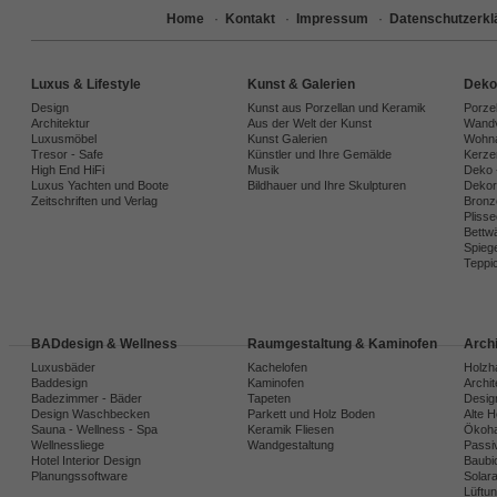
Home
·
Kontakt
·
Impressum
·
Datenschutzerkl
Luxus & Lifestyle
Kunst & Galerien
Deko
Design
Kunst aus Porzellan und Keramik
Porze
Architektur
Aus der Welt der Kunst
Wandv
Luxusmöbel
Kunst Galerien
Wohna
Tresor - Safe
Künstler und Ihre Gemälde
Kerze
High End HiFi
Musik
Deko 
Luxus Yachten und Boote
Bildhauer und Ihre Skulpturen
Dekora
Zeitschriften und Verlag
Bronz
Plisse
Bettw
Spiege
Teppi
BADdesign & Wellness
Raumgestaltung & Kaminofen
Arch
Luxusbäder
Kachelofen
Holzh
Baddesign
Kaminofen
Archi
Badezimmer - Bäder
Tapeten
Desig
Design Waschbecken
Parkett und Holz Boden
Alte 
Sauna - Wellness - Spa
Keramik Fliesen
Ökoh
Wellnessliege
Wandgestaltung
Passi
Hotel Interior Design
Baubio
Planungssoftware
Solar
Lüftu