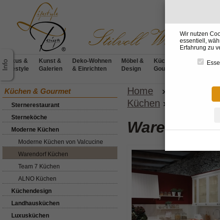
Wir nutzen Coo
essentiell, wä
Erfahrung zu v
Luxus &
Kunst &
Deko-Wohnen
Möbel &
Küchen &
BADdesig
Essen
Lifestyle
Galerien
& Einrichten
Design
Gourmet
& Wellnes
Home
»
Küchen &
Küchen & Gourmet
Küchen
»
Landhausk
Sternerestaurant
Sterneköche
Warendorf 
Moderne Küchen
Moderne Küchen von Valcucine
Warendorf Küchen
Team 7 Küchen
ALNO Küchen
Küchendesign
Landhausküchen
Luxusküchen