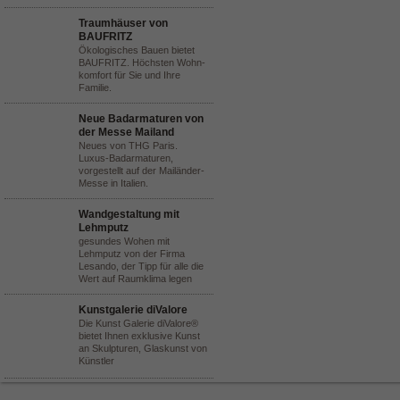
Traumhäuser von
BAUFRITZ
Ökologisches Bauen bietet
BAUFRITZ. Höchsten Wohn-
komfort für Sie und Ihre
Familie.
Neue Badarmaturen von
der Messe Mailand
Neues von THG Paris.
Luxus-Badarmaturen,
vorgestellt auf der Mailänder-
Messe in Italien.
Wandgestaltung mit
Lehmputz
gesundes Wohen mit
Lehmputz von der Firma
Lesando, der Tipp für alle die
Wert auf Raumklima legen
Kunstgalerie diValore
Die Kunst Galerie diValore®
bietet Ihnen exklusive Kunst
an Skulpturen, Glaskunst von
Künstler