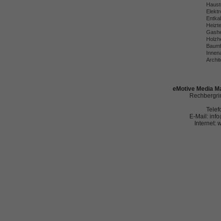
Haust
Elekt
Entka
Heizt
Gashe
Holzh
Baumh
Innena
Archit
eMotive Media Ma
Rechbergrin
Telef
E-Mail: in
Internet: