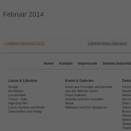
Februar 2014
« Golftage München 2015
Lifestyle News Übersicht
Home
·
Kontakt
·
Impressum
·
Datenschutzerkl
Luxus & Lifestyle
Kunst & Galerien
Deko
Design
Kunst aus Porzellan und Keramik
Porze
Architektur
Aus der Welt der Kunst
Wandv
Luxusmöbel
Kunst Galerien
Wohna
Tresor - Safe
Künstler und Ihre Gemälde
Kerze
High End HiFi
Musik
Deko 
Luxus Yachten und Boote
Bildhauer und Ihre Skulpturen
Dekora
Zeitschriften und Verlag
Bronz
Plisse
Bettw
Spiege
Teppi