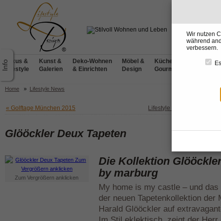
Wir nutzen C
während ande
verbessern.
Luxus &
Kunst &
Deko-Wohnen
Möbel &
Küchen &
BADdesig
Es
Lifestyle
Galerien
& Einrichten
Design
Gourmet
& Wellnes
Home
»
Lifestyle News
« Golftage München 2015
Lifestyle News Übersicht
Glööckler Deux Tapeten
Die Kollektion Glööckle
by marburg
Zum Vergrößern anklicken
My home is my castle – und das 
der neuen Tapetenkollektion der 
Harald Glööckler auf extravagant
Im Stil eklektisch, zeigt der Her