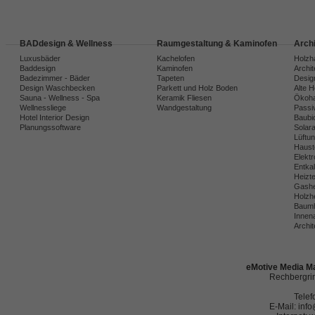
BADdesign & Wellness
Raumgestaltung & Kaminofen
Arch
Luxusbäder
Kachelofen
Holzh
Baddesign
Kaminofen
Archi
Badezimmer - Bäder
Tapeten
Desig
Design Waschbecken
Parkett und Holz Boden
Alte 
Sauna - Wellness - Spa
Keramik Fliesen
Ökoh
Wellnessliege
Wandgestaltung
Passi
Hotel Interior Design
Baubio
Planungssoftware
Solar
Lüftu
Haust
Elekt
Entka
Heizt
Gashe
Holzh
Baumh
Innena
Archit
eMotive Media Ma
Rechbergrin
Telef
E-Mail: in