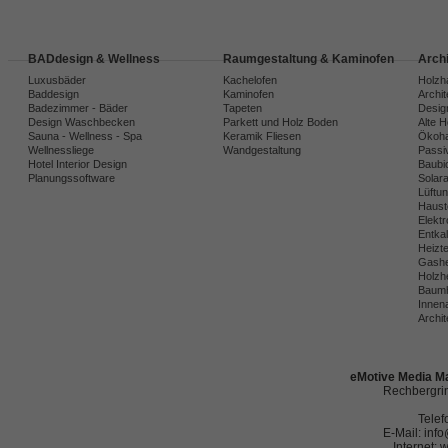
BADdesign & Wellness
Raumgestaltung & Kaminofen
Arch
Luxusbäder
Kachelofen
Holzh
Baddesign
Kaminofen
Archi
Badezimmer - Bäder
Tapeten
Desig
Design Waschbecken
Parkett und Holz Boden
Alte 
Sauna - Wellness - Spa
Keramik Fliesen
Ökoh
Wellnessliege
Wandgestaltung
Passi
Hotel Interior Design
Baubio
Planungssoftware
Solar
Lüftu
Haust
Elekt
Entka
Heizt
Gashe
Holzh
Baumh
Innena
Archit
eMotive Media Ma
Rechbergrin
Telef
E-Mail: in
Internet: