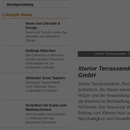
Wandgestaltung
Lifestyle News
News von Lifestyle &
Design
News und Trends, immer das
aktuellste auf Lifestyle &
Design
Golftage München
Xterior Terrassendiele,
Die Golfmesse in München
mit den neusten Trend vom
Golfschläger bis zur
Xterior Terrassend
exklusiven Golfreise.
GmbH
Glööckler Deux Tapeten
Marburger Tapetenfabrik
Xterior Terrassendiele, Re
2014 Glööckler Deux,
ästhetisch. tilo Xterior ba
vorgestellt in Frankfurt
Hölzer und der Anwendung 
die thermische Behandlung 
Schenken Sie Kunst zum
NATwood. Der bewusste Verz
Weihnachtsfest
Beitrag zum Klimaschutz un
Jetzt bestellen und pünktlich
Nachhaltigkeit und Umwelt
zu Weihnachten das
besondere Geschenk