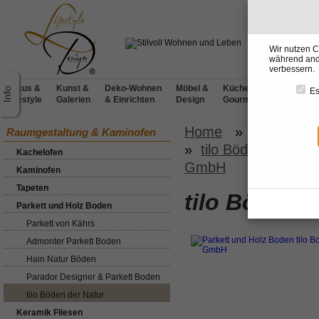
Wir nutzen C
während ande
verbessern.
Luxus &
Kunst &
Deko-Wohnen
Möbel &
Küchen &
BADdesig
Es
Lifestyle
Galerien
& Einrichten
Design
Gourmet
& Wellnes
Home
»
Raumgesta
Raumgestaltung & Kaminofen
»
tilo Böden der Nat
Kachelofen
GmbH
Kaminofen
Tapeten
tilo Böden d
Parkett und Holz Boden
Parkett von Kährs
Admonter Parkett Boden
Hain Natur Böden
Parador Designer & Parkett Boden
tilo Böden der Natur
Keramik Fliesen