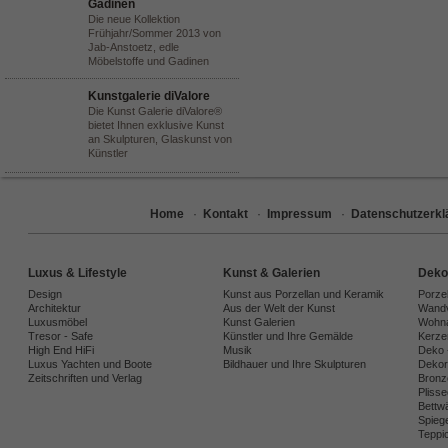
Gadinen
Die neue Kollektion
Frühjahr/Sommer 2013 von
Jab-Anstoetz, edle
Möbelstoffe und Gadinen
Kunstgalerie diValore
Die Kunst Galerie diValore®
bietet Ihnen exklusive Kunst
an Skulpturen, Glaskunst von
Künstler
Home
·
Kontakt
·
Impressum
·
Datenschutzerkl
Luxus & Lifestyle
Kunst & Galerien
Deko
Design
Kunst aus Porzellan und Keramik
Porze
Architektur
Aus der Welt der Kunst
Wandv
Luxusmöbel
Kunst Galerien
Wohna
Tresor - Safe
Künstler und Ihre Gemälde
Kerze
High End HiFi
Musik
Deko 
Luxus Yachten und Boote
Bildhauer und Ihre Skulpturen
Dekora
Zeitschriften und Verlag
Bronz
Plisse
Bettw
Spiege
Teppi