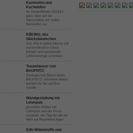
Kaminofen und
Kachelofen
für Herbst/Winter 2013/14
ganz oben auf der
Wunschliste, wir stellen
Kaminöfen vor.
KIBONU, das
Glücksbäumchen
Das »Ki« in jedem Kibonu soll
seinem Besitzer Glück
bringen und wachsende
Lebensenergie schenken.
Traumhäuser von
BAUFRITZ
Ökologisches Bauen bietet
BAUFRITZ. Höchsten Wohn-
komfort für Sie und Ihre
Familie.
Wandgestaltung mit
Lehmputz
gesundes Wohen mit
Lehmputz von der Firma
Lesando, der Tipp für alle die
Wert auf Raumklima legen
Edle Möbelstoffe und