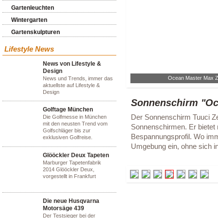
Gartenleuchten
Wintergarten
Gartenskulpturen
Lifestyle News
News von Lifestyle &
Design
Ocean Master Max Z
News und Trends, immer das
aktuellste auf Lifestyle &
Design
Sonnenschirm "Oc
Golftage München
Der Sonnenschirm Tuuci Zer
Die Golfmesse in München
mit den neusten Trend vom
Sonnenschirmen. Er bietet
Golfschläger bis zur
Bespannungsprofil. Wo imme
exklusiven Golfreise.
Umgebung ein, ohne sich i
Glööckler Deux Tapeten
Marburger Tapetenfabrik
2014 Glööckler Deux,
vorgestellt in Frankfurt
Die neue Husqvarna
Motorsäge 439
Der Testsieger bei der