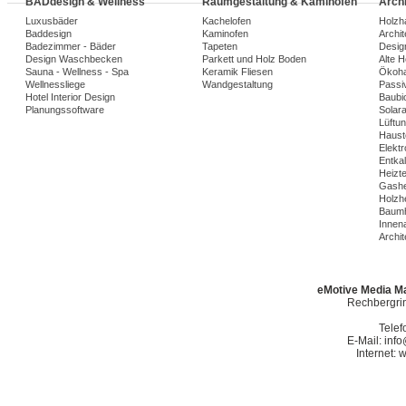
BADdesign & Wellness
Raumgestaltung & Kaminofen
Arch
Luxusbäder
Kachelofen
Holzh
Baddesign
Kaminofen
Archi
Badezimmer - Bäder
Tapeten
Desig
Design Waschbecken
Parkett und Holz Boden
Alte 
Sauna - Wellness - Spa
Keramik Fliesen
Ökoh
Wellnessliege
Wandgestaltung
Passi
Hotel Interior Design
Baubio
Planungssoftware
Solar
Lüftu
Haust
Elekt
Entka
Heizt
Gashe
Holzh
Baumh
Innena
Archit
eMotive Media Ma
Rechbergrin
Telef
E-Mail: in
Internet: