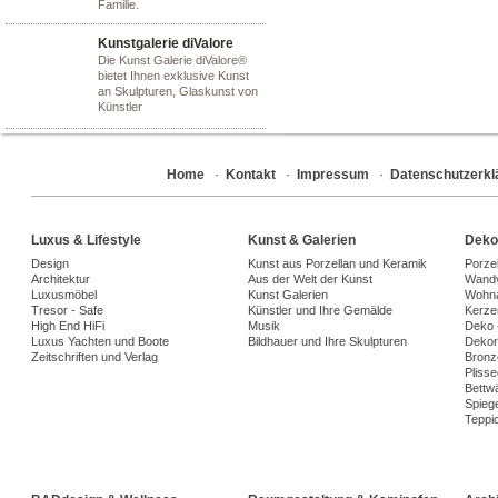
Familie.
Kunstgalerie diValore
Die Kunst Galerie diValore®
bietet Ihnen exklusive Kunst
an Skulpturen, Glaskunst von
Künstler
Home
·
Kontakt
·
Impressum
·
Datenschutzerkl
Luxus & Lifestyle
Kunst & Galerien
Deko
Design
Kunst aus Porzellan und Keramik
Porze
Architektur
Aus der Welt der Kunst
Wandv
Luxusmöbel
Kunst Galerien
Wohna
Tresor - Safe
Künstler und Ihre Gemälde
Kerze
High End HiFi
Musik
Deko 
Luxus Yachten und Boote
Bildhauer und Ihre Skulpturen
Dekora
Zeitschriften und Verlag
Bronz
Plisse
Bettw
Spiege
Teppi