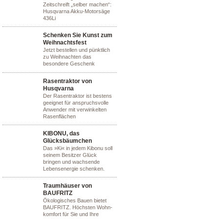
Zeitschreift „selber machen“:
Husqvarna Akku-Motorsäge
436Li
Schenken Sie Kunst zum
Weihnachtsfest
Jetzt bestellen und pünktlich
zu Weihnachten das
besondere Geschenk
Rasentraktor von
Husqvarna
Der Rasentraktor ist bestens
geeignet für anspruchsvolle
Anwender mit verwinkelten
Rasenflächen
KIBONU, das
Glücksbäumchen
Das »Ki« in jedem Kibonu soll
seinem Besitzer Glück
bringen und wachsende
Lebensenergie schenken.
Traumhäuser von
BAUFRITZ
Ökologisches Bauen bietet
BAUFRITZ. Höchsten Wohn-
komfort für Sie und Ihre