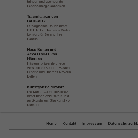
bringen und wachsende
Lebensenergie schenken.
Traumhäuser von
BAUFRITZ
Ökologisches Bauen bietet
BAUFRITZ. Höchsten Wohn-
komfort für Sie und Ihre
Familie.
Neue Betten und
Accessoires von
Hästens
Hästens präsentiert neue
verstellbare Betten – Hästens
Lenoria und Hästens Novoria
Betten
Kunstgalerie diValore
Die Kunst Galerie diValore®
bietet Ihnen exklusive Kunst
an Skulpturen, Glaskunst von
Künstler
Home
·
Kontakt
·
Impressum
·
Datenschutzerkl