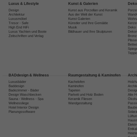
Luxus & Lifestyle
Kunst & Galerien
Deko
Design
Kunst aus Porzellan und Keramik
Porze
Architektur
Aus der Welt der Kunst
Wandv
Luxusmöbel
Kunst Galerien
Wohna
Tresor - Safe
Künstler und Ihre Gemälde
Kerze
High End HiFi
Musik
Deko 
Luxus Yachten und Boote
Bildhauer und Ihre Skulpturen
Dekora
Zeitschriften und Verlag
Bronz
Plisse
Bettw
Spiege
Teppi
BADdesign & Wellness
Raumgestaltung & Kaminofen
Arch
Luxusbäder
Kachelofen
Holzh
Baddesign
Kaminofen
Archi
Badezimmer - Bäder
Tapeten
Desig
Design Waschbecken
Parkett und Holz Boden
Alte 
Sauna - Wellness - Spa
Keramik Fliesen
Ökoh
Wellnessliege
Wandgestaltung
Passi
Hotel Interior Design
Baubio
Planungssoftware
Solar
Lüftu
Haust
Elekt
Entka
Heizt