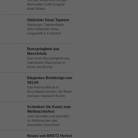
von der Möbel und Design-
Werkstätte OAM Original
Antik Möbel.
Glööckler Deux Tapeten
Marburger Tapetenfabrik
2014 Glööckler Deux,
vorgestellt in Frankfurt
Boxspringbett aus
Massivholz
Das erste Boxspringbett aus
markantem Massivholz in
Eiche und Buche
Elegantes Bettdesign von
SELVA
Das Astoria Bett ist in
Kirschbaum furniert, die Beine
sind aus massiver Buche
Schenken Sie Kunst zum
Weihnachtsfest
Jetzt bestellen und pünktlich
zu Weihnachten das
besondere Geschenk
Neues von BRETZ Herbst