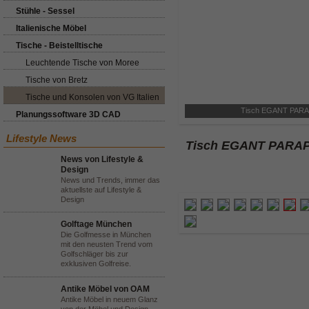
Stühle - Sessel
Italienische Möbel
Tische - Beistelltische
Leuchtende Tische von Moree
Tische von Bretz
Tische und Konsolen von VG Italien
Tisch EGANT PARA
Planungssoftware 3D CAD
Lifestyle News
Tisch EGANT PARAP
News von Lifestyle &
Design
News und Trends, immer das
aktuellste auf Lifestyle &
Design
Golftage München
Die Golfmesse in München
mit den neusten Trend vom
Golfschläger bis zur
exklusiven Golfreise.
Antike Möbel von OAM
Antike Möbel in neuem Glanz