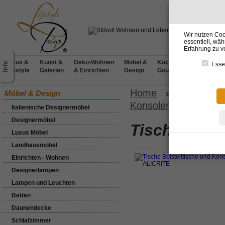
Wir nutzen Coo
essentiell, wä
Erfahrung zu v
Luxus &
Kunst &
Deko-Wohnen
Möbel &
Küchen &
BADdesig
Essen
Lifestyle
Galerien
& Einrichten
Design
Gourmet
& Wellnes
Home
»
Möbel & D
Möbel & Design
Konsolen von VG Ital
Italienische Designermöbel
Designermöbel
Tische und 
Luxus Möbel
Landhausmöbel
Einrichten - Wohnen
Designerlampen
Lampen und Leuchten
Betten
Daunendecke
Schlafzimmer