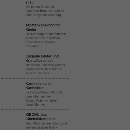
2013
Die neuen Sofas der
Gebrüder Bretz sind wieder
bunt, fluffig und kuschelig
Tapetenkollektion für
Kinder
Die Marburger Tapetenfabrik
präsentiert die Kollektion
"Glööckler Children’s
Paradise".
Elegante Lüster und
Kristall Leuchter
Mit diesen Leuchten geht es
darum einen „Besonderen
Akzent“ zu setzen...
Kaminofen und
Kachelofen
für Herbst/Winter 2013/14
ganz oben auf der
Wunschliste, wir stellen
Kaminöfen vor.
KIBONU, das
Glücksbäumchen
Das »Ki« in jedem Kibonu soll
seinem Besitzer Glück