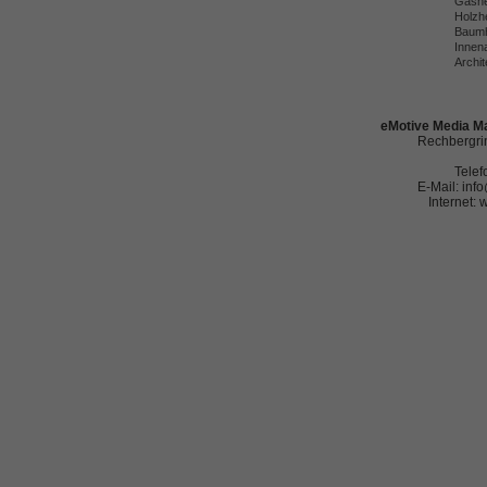
Gashe
Holzh
Baumh
Innena
Archit
eMotive Media Ma
Rechbergrin
Telef
E-Mail: in
Internet: