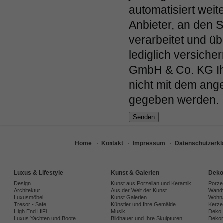
automatisiert weit
Anbieter, an den S
verarbeitet und ü
lediglich versiche
GmbH & Co. KG Ihr
nicht mit dem ange
gegeben werden.
Home
·
Kontakt
·
Impressum
·
Datenschutzerkl
Luxus & Lifestyle
Kunst & Galerien
Deko
Design
Kunst aus Porzellan und Keramik
Porze
Architektur
Aus der Welt der Kunst
Wandv
Luxusmöbel
Kunst Galerien
Wohna
Tresor - Safe
Künstler und Ihre Gemälde
Kerze
High End HiFi
Musik
Deko 
Luxus Yachten und Boote
Bildhauer und Ihre Skulpturen
Dekora