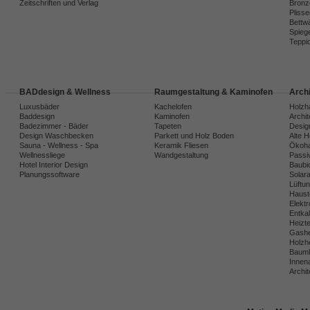
Zeitschriften und Verlag
Bronz
Plisse
Bettw
Spiege
Teppi
BADdesign & Wellness
Raumgestaltung & Kaminofen
Arch
Luxusbäder
Kachelofen
Holzh
Baddesign
Kaminofen
Archi
Badezimmer - Bäder
Tapeten
Desig
Design Waschbecken
Parkett und Holz Boden
Alte 
Sauna - Wellness - Spa
Keramik Fliesen
Ökoh
Wellnessliege
Wandgestaltung
Passi
Hotel Interior Design
Baubio
Planungssoftware
Solar
Lüftu
Haust
Elekt
Entka
Heizt
Gashe
Holzh
Baumh
Innena
Archit