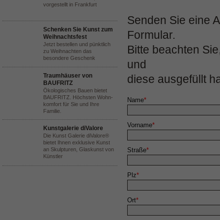
vorgestellt in Frankfurt
Senden Sie eine A
Schenken Sie Kunst zum
Formular.
Weihnachtsfest
Jetzt bestellen und pünktlich
Bitte beachten Sie
zu Weihnachten das
besondere Geschenk
und
Traumhäuser von
diese ausgefüllt h
BAUFRITZ
Ökologisches Bauen bietet
BAUFRITZ. Höchsten Wohn-
Name
*
komfort für Sie und Ihre
Familie.
Vorname
*
Kunstgalerie diValore
Die Kunst Galerie diValore®
bietet Ihnen exklusive Kunst
an Skulpturen, Glaskunst von
Straße
*
Künstler
Plz
*
Ort
*