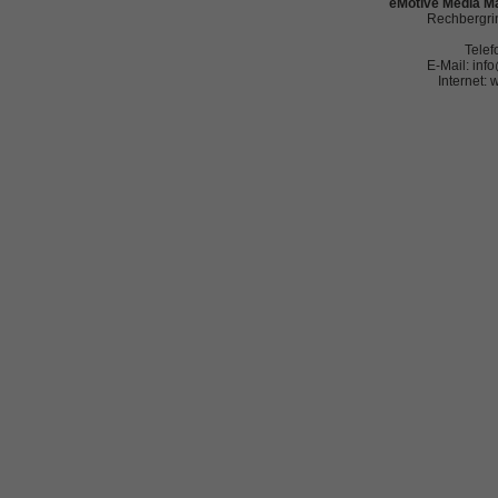
eMotive Media Ma
Rechbergrin
Telef
E-Mail: in
Internet: