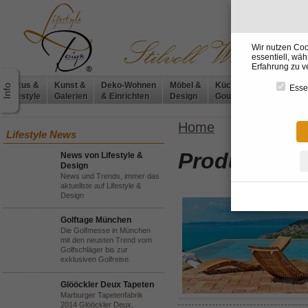
Wir nutzen Coo
essentiell, wä
Erfahrung zu v
Luxus &
Kunst &
Deko-Wohnen
Möbel &
Küchen &
BADdesig
Essen
Lifestyle
Galerien
& Einrichten
Design
Gourmet
& Wellnes
Home
Lifestyle News
Produkt-Anf
News von Lifestyle &
Design
News und Trends, immer das
aktuellste auf Lifestyle &
Design
Golftage München
Die Golfmesse in München
mit den neusten Trend vom
Golfschläger bis zur
exklusiven Golfreise.
Glööckler Deux Tapeten
Marburger Tapetenfabrik
2014 Glööckler Deux,