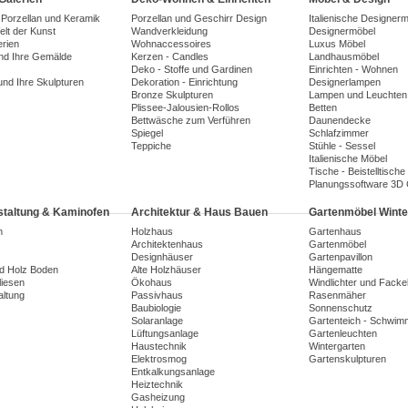
 Porzellan und Keramik
Porzellan und Geschirr Design
Italienische Designer
lt der Kunst
Wandverkleidung
Designermöbel
erien
Wohnaccessoires
Luxus Möbel
und Ihre Gemälde
Kerzen - Candles
Landhausmöbel
Deko - Stoffe und Gardinen
Einrichten - Wohnen
und Ihre Skulpturen
Dekoration - Einrichtung
Designerlampen
Bronze Skulpturen
Lampen und Leuchten
Plissee-Jalousien-Rollos
Betten
Bettwäsche zum Verführen
Daunendecke
Spiegel
Schlafzimmer
Teppiche
Stühle - Sessel
Italienische Möbel
Tische - Beistelltische
Planungssoftware 3D
taltung & Kaminofen
Architektur & Haus Bauen
Gartenmöbel Winte
n
Holzhaus
Gartenhaus
Architektenhaus
Gartenmöbel
Designhäuser
Gartenpavillon
nd Holz Boden
Alte Holzhäuser
Hängematte
liesen
Ökohaus
Windlichter und Facke
ltung
Passivhaus
Rasenmäher
Baubiologie
Sonnenschutz
Solaranlage
Gartenteich - Schwim
Lüftungsanlage
Gartenleuchten
Haustechnik
Wintergarten
Elektrosmog
Gartenskulpturen
Entkalkungsanlage
Heiztechnik
Gasheizung