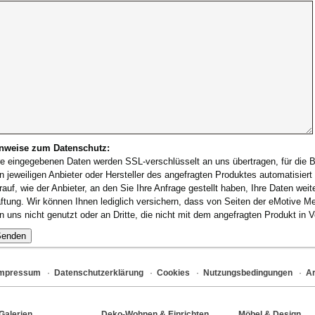
nweise zum Datenschutz:
re eingegebenen Daten werden SSL-verschlüsselt an uns übertragen, für die B
n jeweiligen Anbieter oder Hersteller des angefragten Produktes automatisiert 
rauf, wie der Anbieter, an den Sie Ihre Anfrage gestellt haben, Ihre Daten wei
ftung. Wir können Ihnen lediglich versichern, dass von Seiten der eMotive
n uns nicht genutzt oder an Dritte, die nicht mit dem angefragten Produkt in
Impressum
·
Datenschutzerklärung
·
Cookies
·
Nutzungsbedingungen
·
Ar
Galerien
Deko-Wohnen & Einrichten
Möbel & Design