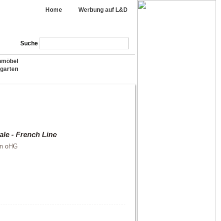
Home
Werbung auf L&D
Suche
nmöbel
garten
le - French Line
n oHG