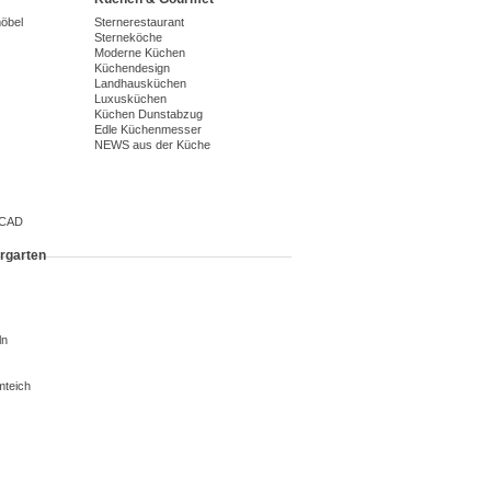
möbel
Sternerestaurant
Sterneköche
Moderne Küchen
Küchendesign
Landhausküchen
Luxusküchen
Küchen Dunstabzug
Edle Küchenmesser
NEWS aus der Küche
 CAD
rgarten
ln
mteich