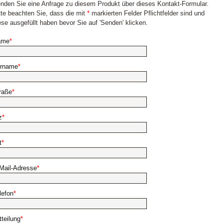
nden Sie eine Anfrage zu diesem Produkt über dieses Kontakt-Formular.
tte beachten Sie, dass die mit
*
markierten Felder Pflichtfelder sind und
ese ausgefüllt haben bevor Sie auf 'Senden' klicken.
ame
*
rname
*
raße
*
z
*
t
*
Mail-Adresse
*
lefon
*
tteilung
*