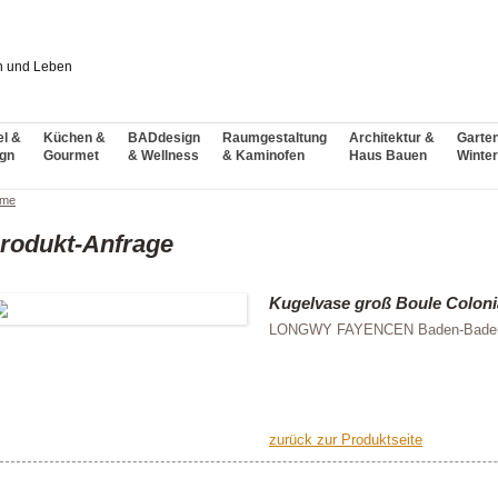
l &
Küchen &
BADdesign
Raumgestaltung
Architektur &
Garte
gn
Gourmet
& Wellness
& Kaminofen
Haus Bauen
Winter
me
rodukt-Anfrage
Kugelvase groß Boule Colonia
LONGWY FAYENCEN Baden-Bade
zurück zur Produktseite