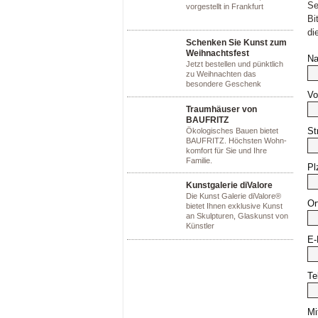
Se
vorgestellt in Frankfurt
Bi
di
Schenken Sie Kunst zum
Weihnachtsfest
N
Jetzt bestellen und pünktlich
zu Weihnachten das
besondere Geschenk
Vo
Traumhäuser von
BAUFRITZ
St
Ökologisches Bauen bietet
BAUFRITZ. Höchsten Wohn-
komfort für Sie und Ihre
Familie.
Pl
Kunstgalerie diValore
Die Kunst Galerie diValore®
Or
bietet Ihnen exklusive Kunst
an Skulpturen, Glaskunst von
Künstler
E-
Te
Mi