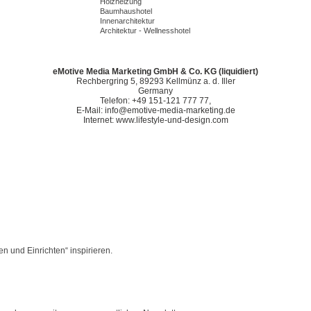
Holzheizung
Baumhaushotel
Innenarchitektur
Architektur - Wellnesshotel
eMotive Media Marketing GmbH & Co. KG (liquidiert)
Rechbergring 5, 89293 Kellmünz a. d. Iller
Germany
Telefon: +49 151-121 777 77,
E-Mail: info@emotive-media-marketing.de
Internet: www.lifestyle-und-design.com
n und Einrichten“ inspirieren.