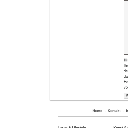
Hi
Ih
de
da
Ha
vo
Home
·
Kontakt
·
Luxus & Lifestyle
Kunst & 