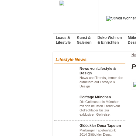
Luxus &
Kunst &
Deko-Wohnen
Möbe
Lifestyle
Galerien
& Einrichten
Desi
Ho
Lifestyle News
P
News von Lifestyle &
Design
News und Trends, immer das
aktuellste auf Lifestyle &
Design
Golftage München
Die Golfmesse in München
mit den neusten Trend vom
Golfschläger bis zur
exklusiven Golfreise.
Glööckler Deux Tapeten
Marburger Tapetenfabrik
2014 Glööckler Deux,