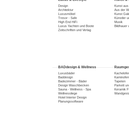
Design
Kunst aus
Architektur
Aus der We
Luxusmöbel
Kunst Gal
Tresor - Safe
Künstler 
High End HiFi
Musik
Luxus Yachten und Boote
Bildhauer 
Zeitschriften und Verlag
BADdesign & Wellness
Raumges
Luxusbäder
Kachelofe
Baddesign
Kaminofen
Badezimmer - Bäder
Tapeten
Design Waschbecken
Parkett u
Sauna - Wellness - Spa
Keramik F
Wellnessliege
Wandgesta
Hotel Interior Design
Planungssoftware