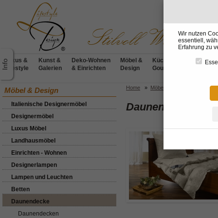
Wir nutzen Coo
essentiell, wä
Erfahrung zu v
Luxus &
Kunst &
Deko-Wohnen
Möbel &
Küchen &
BADdesig
Essen
Lifestyle
Galerien
& Einrichten
Design
Gourmet
& Wellnes
Home
»
Möbel & Design
»
Daunen
Möbel & Design
Italienische Designermöbel
Daunendecke
Designermöbel
Luxus Möbel
Landhausmöbel
Einrichten - Wohnen
Designerlampen
Lampen und Leuchten
Betten
Daunendecke
Daunendecken