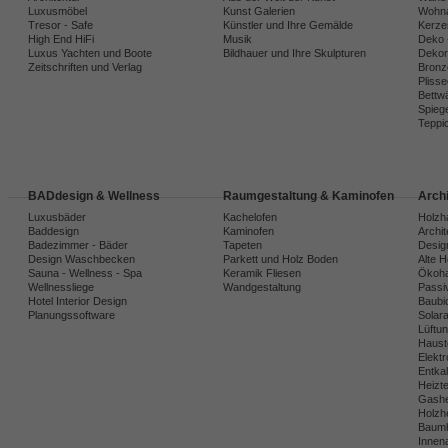
Luxusmöbel
Kunst Galerien
Wohna
Tresor - Safe
Künstler und Ihre Gemälde
Kerze
High End HiFi
Musik
Deko 
Luxus Yachten und Boote
Bildhauer und Ihre Skulpturen
Dekora
Zeitschriften und Verlag
Bronz
Plisse
Bettw
Spiege
Teppi
BADdesign & Wellness
Raumgestaltung & Kaminofen
Arch
Luxusbäder
Kachelofen
Holzh
Baddesign
Kaminofen
Archi
Badezimmer - Bäder
Tapeten
Desig
Design Waschbecken
Parkett und Holz Boden
Alte 
Sauna - Wellness - Spa
Keramik Fliesen
Ökoh
Wellnessliege
Wandgestaltung
Passi
Hotel Interior Design
Baubio
Planungssoftware
Solar
Lüftu
Haust
Elekt
Entka
Heizt
Gashe
Holzh
Baumh
Innena