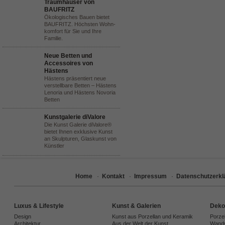
Traumhäuser von
BAUFRITZ
Ökologisches Bauen bietet
BAUFRITZ. Höchsten Wohn-
komfort für Sie und Ihre
Familie.
Neue Betten und
Accessoires von
Hästens
Hästens präsentiert neue
verstellbare Betten – Hästens
Lenoria und Hästens Novoria
Betten
Kunstgalerie diValore
Die Kunst Galerie diValore®
bietet Ihnen exklusive Kunst
an Skulpturen, Glaskunst von
Künstler
Home
·
Kontakt
·
Impressum
·
Datenschutzerkl
Luxus & Lifestyle
Kunst & Galerien
Deko
Design
Kunst aus Porzellan und Keramik
Porze
Architektur
Aus der Welt der Kunst
Wandv