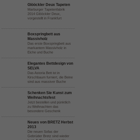
Glööckler Deux Tapeten
Marburger Tapetenfabrik
2014 Glööckler Deux,
vorgestellt in Frankfurt
Boxspringbett aus
Massivholz
Das erste Boxspringbett aus
markantem Massivholz in
Eiche und Buche
Elegantes Bettdesign von
SELVA
Das Astoria Bett ist in
Kirschbaum furniert, die Beine
sind aus massiver Buche
Schenken Sie Kunst zum
Weihnachtsfest
Jetzt bestellen und pünktlich
zu Weihnachten das
besondere Geschenk
Neues von BRETZ Herbst
2013
Die neuen Sofas der
Gebrüder Bretz sind wieder