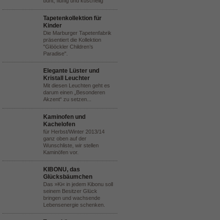
bunt, fluffig und kuschelig
Tapetenkollektion für
Kinder
Die Marburger Tapetenfabrik
präsentiert die Kollektion
"Glööckler Children’s
Paradise".
Elegante Lüster und
Kristall Leuchter
Mit diesen Leuchten geht es
darum einen „Besonderen
Akzent“ zu setzen...
Kaminofen und
Kachelofen
für Herbst/Winter 2013/14
ganz oben auf der
Wunschliste, wir stellen
Kaminöfen vor.
KIBONU, das
Glücksbäumchen
Das »Ki« in jedem Kibonu soll
seinem Besitzer Glück
bringen und wachsende
Lebensenergie schenken.