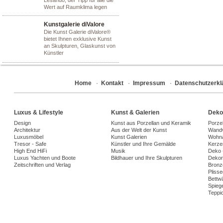
Lesando, der Tipp für alle die
Wert auf Raumklima legen
Kunstgalerie diValore
Die Kunst Galerie diValore®
bietet Ihnen exklusive Kunst
an Skulpturen, Glaskunst von
Künstler
Home
·
Kontakt
·
Impressum
·
Datenschutzerkl
Luxus & Lifestyle
Kunst & Galerien
Deko
Design
Kunst aus Porzellan und Keramik
Porze
Architektur
Aus der Welt der Kunst
Wandv
Luxusmöbel
Kunst Galerien
Wohna
Tresor - Safe
Künstler und Ihre Gemälde
Kerze
High End HiFi
Musik
Deko 
Luxus Yachten und Boote
Bildhauer und Ihre Skulpturen
Dekora
Zeitschriften und Verlag
Bronz
Plisse
Bettw
Spiege
Teppi