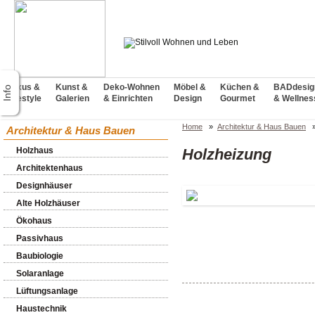
Luxus &
Kunst &
Deko-Wohnen
Möbel &
Küchen &
BADdesig
Lifestyle
Galerien
& Einrichten
Design
Gourmet
& Wellnes
Home
»
Architektur & Haus Bauen
Architektur & Haus Bauen
Holzhaus
Holzheizung
Architektenhaus
Designhäuser
Alte Holzhäuser
Ökohaus
Passivhaus
Baubiologie
Solaranlage
Lüftungsanlage
Haustechnik