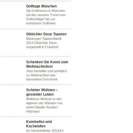
Golftage München
Die Golfmesse in München
mit den neusten Trend vom
Golfschläger bis zur
exklusiven Golfreise.
Glööckler Deux Tapeten
Marburger Tapetenfabrik
2014 Glööckler Deux,
vorgestellt in Frankfurt
Schenken Sie Kunst zum
Weihnachtsfest
Jetzt bestellen und pünktlich
zu Weihnachten das
besondere Geschenk
Schöner Wohnen –
gesünder Leben
Wellness-Wohnen in den
eigenen vier Wänden von
einem Baufitz Komfort
Holzhaus
Kaminofen und
Kachelofen
für Herbst/Winter 2013/14