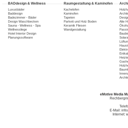
BADdesign & Wellness
Raumgestaltung & Kaminofen
Arch
Luxusbäder
Kachelofen
Holzh
Baddesign
Kaminofen
Archi
Badezimmer - Bäder
Tapeten
Desig
Design Waschbecken
Parkett und Holz Boden
Alte 
Sauna - Wellness - Spa
Keramik Fliesen
Ökoh
Wellnessliege
Wandgestaltung
Passi
Hotel Interior Design
Baubio
Planungssoftware
Solar
Lüftu
Haust
Elekt
Entka
Heizt
Gashe
Holzh
Baumh
Innena
Archit
eMotive Media Ma
Rechbergrin
Telef
E-Mail: in
Internet: