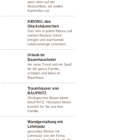
ganz oben auf der
Wunschliste, wir stellen
Kaminöfen vor.
KIBONU, das
Glücksbäumchen
Das »Ki« in jedem Kibonu soll
seinem Besitzer Glück
bringen und wachsende
Lebensenergie schenken.
Urlaub im
Baumhaushotel
der neue Trend und ein Spaß
für die ganze Familie,
schlafen und leben im
Baumhaus
Traumhäuser von
BAUFRITZ
Ökologisches Bauen bietet
BAUFRITZ. Höchsten Wohn-
komfort für Sie und Ihre
Familie.
Wandgestaltung mit
Lehmputz
gesundes Wohen mit
Lehmputz von der Firma