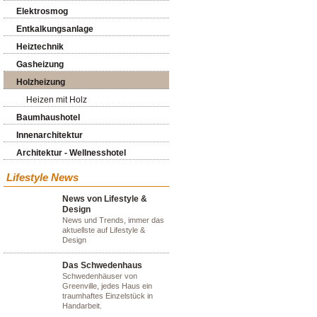
Elektrosmog
Entkalkungsanlage
Heiztechnik
Gasheizung
Holzheizung
Heizen mit Holz
Baumhaushotel
Innenarchitektur
Architektur - Wellnesshotel
Lifestyle News
News von Lifestyle &
Design
News und Trends, immer das
aktuellste auf Lifestyle &
Design
Das Schwedenhaus
Schwedenhäuser von
Greenville, jedes Haus ein
traumhaftes Einzelstück in
Handarbeit.