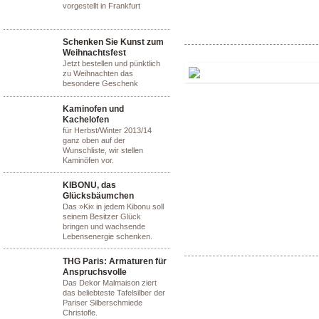
vorgestellt in Frankfurt
Schenken Sie Kunst zum
Weihnachtsfest
Jetzt bestellen und pünktlich
zu Weihnachten das
besondere Geschenk
Kaminofen und
Kachelofen
für Herbst/Winter 2013/14
ganz oben auf der
Wunschliste, wir stellen
Kaminöfen vor.
KIBONU, das
Glücksbäumchen
Das »Ki« in jedem Kibonu soll
seinem Besitzer Glück
bringen und wachsende
Lebensenergie schenken.
THG Paris: Armaturen für
Anspruchsvolle
Das Dekor Malmaison ziert
das beliebteste Tafelsilber der
Pariser Silberschmiede
Christofle.