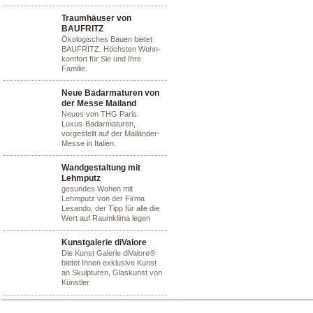
Traumhäuser von
BAUFRITZ
Ökologisches Bauen bietet
BAUFRITZ. Höchsten Wohn-
komfort für Sie und Ihre
Familie.
Neue Badarmaturen von
der Messe Mailand
Neues von THG Paris.
Luxus-Badarmaturen,
vorgestellt auf der Mailänder-
Messe in Italien.
Wandgestaltung mit
Lehmputz
gesundes Wohen mit
Lehmputz von der Firma
Lesando, der Tipp für alle die
Wert auf Raumklima legen
Kunstgalerie diValore
Die Kunst Galerie diValore®
bietet Ihnen exklusive Kunst
an Skulpturen, Glaskunst von
Künstler