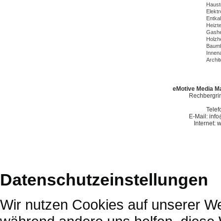
Haust
Elekt
Entka
Heizt
Gashe
Holzh
Baumh
Innena
Archit
eMotive Media Ma
Rechbergrin
Telef
E-Mail: in
Internet:
Datenschutzeinstellungen
Wir nutzen Cookies auf unserer Web