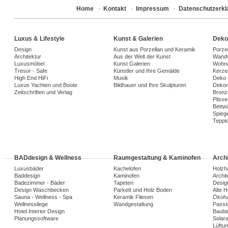
Home
·
Kontakt
·
Impressum
·
Datenschutzerkl
Luxus & Lifestyle
Kunst & Galerien
Deko
Design
Kunst aus Porzellan und Keramik
Porze
Architektur
Aus der Welt der Kunst
Wandv
Luxusmöbel
Kunst Galerien
Wohna
Tresor - Safe
Künstler und Ihre Gemälde
Kerze
High End HiFi
Musik
Deko 
Luxus Yachten und Boote
Bildhauer und Ihre Skulpturen
Dekora
Zeitschriften und Verlag
Bronz
Plisse
Bettw
Spiege
Teppi
BADdesign & Wellness
Raumgestaltung & Kaminofen
Arch
Luxusbäder
Kachelofen
Holzh
Baddesign
Kaminofen
Archi
Badezimmer - Bäder
Tapeten
Desig
Design Waschbecken
Parkett und Holz Boden
Alte 
Sauna - Wellness - Spa
Keramik Fliesen
Ökoh
Wellnessliege
Wandgestaltung
Passi
Hotel Interior Design
Baubio
Planungssoftware
Solar
Lüftu