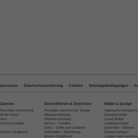
Impressum
·
Datenschutzerklärung
·
Cookies
·
Nutzungsbedingungen
·
Ar
Galerien
Deko-Wohnen & Einrichten
Möbel & Design
 Porzellan und Keramik
Porzellan und Geschirr Design
Italienische Designer
lt der Kunst
Wandverkleidung
Designermöbel
erien
Wohnaccessoires
Luxus Möbel
und Ihre Gemälde
Kerzen - Candles
Landhausmöbel
Deko - Stoffe und Gardinen
Einrichten - Wohnen
und Ihre Skulpturen
Dekoration - Einrichtung
Designerlampen
Bronze Skulpturen
Lampen und Leuchten