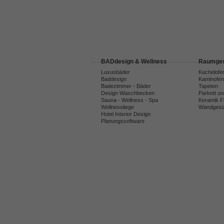
BADdesign & Wellness
Raumges
Luxusbäder
Kachelofe
Baddesign
Kaminofen
Badezimmer - Bäder
Tapeten
Design Waschbecken
Parkett u
Sauna - Wellness - Spa
Keramik F
Wellnessliege
Wandgesta
Hotel Interior Design
Planungssoftware