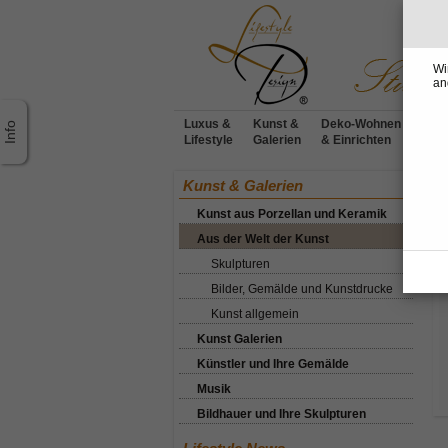
Wi
an
Luxus &
Kunst &
Deko-Wohnen
Möbe
Lifestyle
Galerien
& Einrichten
Desi
Ho
Kunst & Galerien
Kunst aus Porzellan und Keramik
A
Aus der Welt der Kunst
Skulpturen
Bilder, Gemälde und Kunstdrucke
Kunst allgemein
Kunst Galerien
Künstler und Ihre Gemälde
Musik
Bildhauer und Ihre Skulpturen