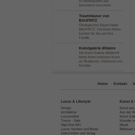
zu Weihnachten das
besondere Geschenk
Traumhäuser von
BAUFRITZ
Ökologisches Bauen bietet
BAUFRITZ. Höchsten Wohn-
komfort für Sie und Ihre
Familie.
Kunstgalerie diValore
Die Kunst Galerie diValore®
bietet Ihnen exklusive Kunst
an Skulpturen, Glaskunst von
Künstler
Home
·
Kontakt
·
Luxus & Lifestyle
Kunst & 
Design
Kunst aus
Architektur
Aus der We
Luxusmöbel
Kunst Gal
Tresor - Safe
Künstler 
High End HiFi
Musik
Luxus Yachten und Boote
Bildhauer 
Zeitschriften und Verlag