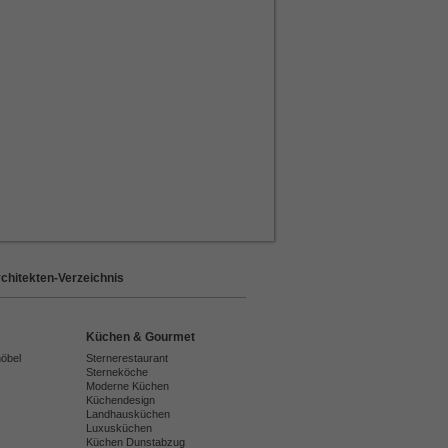
chitekten-Verzeichnis
Küchen & Gourmet
möbel
Sternerestaurant
Sterneköche
Moderne Küchen
Küchendesign
Landhausküchen
Luxusküchen
Küchen Dunstabzug