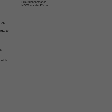
Edle Küchenmesser
NEWS aus der Küche
 CAD
rgarten
ln
mteich