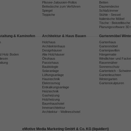
Plissee-Jalousien-Rollos
Betten
Bettwäsche zum Verführen
Daunendecke
Spiegel
Schlafzimmer
Teppiche
Stühle - Sessel
Italienische Möbel
Tische - Beistelltische
Planungssoftware 3D
taltung & Kaminofen
Architektur & Haus Bauen
Gartenmöbel Winte
n
Holzhaus
Gartenhaus
Architektenhaus
Gartenmöbel
Designhäuser
Gartenpavillon
nd Holz Boden
Alte Holzhäuser
Hängematte
liesen
Ökohaus
Windlichter und Facke
ltung
Passivhaus
Rasenmäher
Baubiologie
Sonnenschutz
Solaranlage
Gartenteich - Schwim
Lüftungsanlage
Gartenleuchten
Haustechnik
Wintergarten
Elektrosmog
Gartenskulpturen
Entkalkungsanlage
Heiztechnik
Gasheizung
Holzheizung
Baumhaushotel
Innenarchitektur
Architektur - Wellnesshotel
eMotive Media Marketing GmbH & Co. KG (liquidiert)