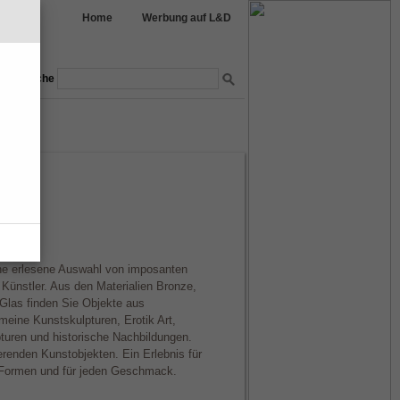
Home
Werbung auf L&D
Suche
nmöbel
garten
ne erlesene Auswahl von imposanten
 Künstler. Aus den Materialien Bronze,
Glas finden Sie Objekte aus
meine Kunstskulpturen, Erotik Art,
turen und historische Nachbildungen.
erenden Kunstobjekten. Ein Erlebnis für
e Formen und für jeden Geschmack.