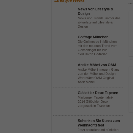
Lifestyle News
News von Lifestyle &
Design
News und Trends, immer das
aktuellste auf Lifestyle &
Design
Golftage München
Die Golfmesse in München
mit den neusten Trend vom
Golfschläger bis zur
exklusiven Golfreise.
Antike Möbel von OAM
Antike Möbel in neuem Glanz
von der Möbel und Design-
Werkstätte OAM Original
Antik Möbel.
Glööckler Deux Tapeten
Marburger Tapetenfabrik
2014 Glööckler Deux,
vorgestellt in Frankfurt
Schenken Sie Kunst zum
Weihnachtsfest
Jetzt bestellen und pünktlich